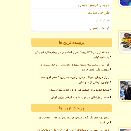
خرید و فروش خودرو
طراحی سایت
فیش حج
قیمت بیسیم
پربیننده ترین ها
راه اندازی درمانگاه پیوند مغز و استخوان در بیمارستان شریعتی
به علاوه فیلم
گزارش رسمی بیمارستان شهدای تجریش از روند بستری و
شهادت دکتر کمال خرازی
بازار فروش سوالات جعلی آزمون دستیاری کلاهبرداری ۲۵۰
میلیون تومانی از داوطلبان
نسخه جدید برای قیمت گذاری داروهای بدون نسخه
هشدار پزشکان در مورد نادیده گرفتن وزوز گوش
پربحث ترین ها
بیماریهای خطرناکی که با دندان ارتباط ندارند، اما از دهان بروز
می کنند
زائرین اربعین در راه بازگشت استراحت کنند تا از حوادث جاده