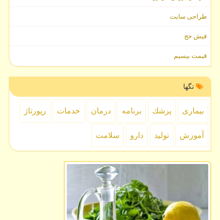
طراحی سایت
فیش حج
قیمت بیسیم
تگها
بیماری
پزشك
برنامه
درمان
خدمات
رپورتاژ
آموزش
تولید
دارو
سلامت