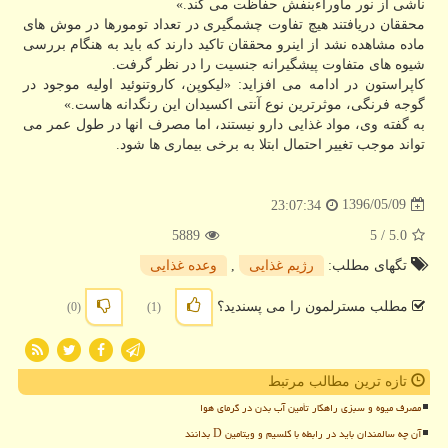
ناشی از نور ماوراءبنفش حفاظت می كند.»
محققان دریافتند هیچ تفاوت چشمگیری در تعداد تومورها در موش های
ماده مشاهده نشد از اینرو محققان تاكید دارند كه باید به هنگام بررسی
شیوه های متفاوت پیشگیرانه جنسیت را در نظر گرفت.
كاپراستون در ادامه می افزاید: «لیكوپن، كاروتنوئید اولیه موجود در
گوجه فرنگی، موثرترین نوع آنتی اكسیدان این رنگدانه هاست.»
به گفته وی، مواد غذایی دارو نیستند، اما مصرف انها در طول عمر می
تواند موجب تغییر احتمال ابتلا به برخی بیماری ها شود.
1396/05/09
23:07:34
5889
/ 5
5.0
تگهای مطلب:
رژیم غذایی
,
وعده غذایی
مطلب مسترلمون را می پسندید؟
(0)
(1)
تازه ترین مطالب مرتبط
مصرف میوه و سبزی راهکار تأمین آب بدن در گرمای هوا
آن چه سالمندان باید در رابطه با کلسیم و ویتامین D بدانند