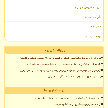
خرید و فروش خودرو
طراحی سایت
فیش حج
قیمت بیسیم
پربیننده ترین ها
بازار فروش سوالات جعلی آزمون دستیاری کلاهبرداری ۲۵۰ میلیون تومانی از داوطلبان
راه اندازی درمانگاه پیوند مغز و استخوان در بیمارستان شریعتی به علاوه فیلم
گزارش رسمی بیمارستان شهدای تجریش از روند بستری و شهادت دکتر کمال خرازی
۱۷ شهید و ۱۱۵ مصدوم در حملات اخیر آمریکا به ایران
پربحث ترین ها
بیماریهای خطرناکی که با دندان ارتباط ندارند، اما از دهان بروز می کنند
آیا ماءالشعیر برای پیشگیری از سنگ کلیه مفیدست