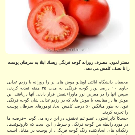
مستر لمون: مصرف روزانه گوجه فرنگی ریسك ابتلا به سرطان پوست
را تا نصف كاهش می دهد.
محققان دانشگاه ایالتی اوهایو موش های نر را روزانه با رژیم غذایی
حاوی ۱۰ درصد پودر گوجه فرنگی به مدت ۳۵ هفته تغذیه كردند،
سپس آنها را در معرض نور ماوراءبنفش قرار دادند. آنها دریافتند این
موش ها در مقایسه با موش های كه در رژیم غذایی شان گوجه فرنگی
نبود، به طور میانگین ۵۰ درصد كاهش ایجاد تومورهای سرطان پوست
را تجربه كردند.
جسیكا كاپراستون، عضو تیم تحقیق، در این باره می گوید: «فرضیه ما
در مورد رابطه بین گوجه فرنگی و سرطان این است كه كاروتنوئیدها،
رنگدانه های ایجادكننده رنگ گوجه فرنگی، از پوست در مقابل آسیب