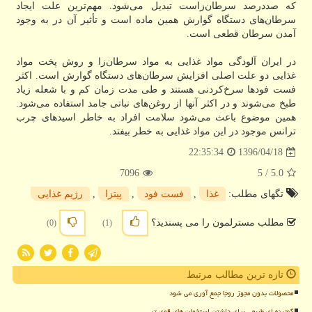
كه صددرصد سرطان‌زاست تبدیل می‌شود. مهم‌ترین علت ایجاد
سرطان‌های دستگاه گوارش همین ماده است و تأثیر آن در به وجود
آمدن سرطان قطعی است.
در ایران آلودگی مواد غذایی به مواد سرطان‌زا و روش پخت مواد
غذایی دو علت اصلی افزایش سرطان‌های دستگاه گوارش است. اكثر
فست فودها سرخ‌كردنی هستند و طی مدت زمان كم و با شعله زیاد
طبخ می‌شوند و در اكثر آنها از روغن‌های نباتی جامد استفاده می‌شود.
همین موضوع باعث می‌شود سلامت افراد به خاطر اسیدهای چرب
ترانس موجود در این مواد غذایی به خطر بیفتد.
1396/04/18
22:35:34
7096
/ 5
5.0
تگهای مطلب:
غذا
,
فست فود
,
پیتزا
,
رژیم غذایی
مطلب مسترلمون را می پسندید؟
(0)
(1)
تازه ترین مطالب مرتبط
محصولات بدون مجوز روجا جمع آوری می شود
گنجینه ای طبیعی برای داشتن استخوان های قوی تر