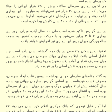
كشورمان شده است.
هم اكنون بیماری سرطان سالانه بیش از ۷۵ هزار ایرانی را مبتلا
می‌كند كه از این میان ۳۰ هزار نفر نمی‌توانند به مبارزه با این بیماری
ادامه دهند و در نهایت به مرگ‌شان ختم می‌شود. آمارها نشان می‌دهد
سن ابتلا به سرطان از ۵۰ به ۳۰ سال كاهش پیدا كرده است.
در این گزارش تأكید شده است طی ۱۰ سال آینده میزان بروز این
بیماری ۲ تا ۳ برابر می‌شود و با حركت جمعیت كشور به سمت
سالخوردگی میزان بروز این بیماری نیز افزایش خواهد یافت.
تحقیقات پزشكان متخصص در یك دهه گذشته نشان داده است چند
عامل اصلی باعث ابتلا به بیماری مهلك سرطان می‌شوند كه در این
میان مصرف غذاهای آماده (فست‌فود) و روغن‌های اشباع شده در بروز
سرطان معده و روده نقش اصلی را بر عهده دارند.
به گفته مقام‌های سازمان جهانی بهداشت، دومین علت ایجاد سرطان،
مصرف فست فودهاست. بر اساس گزارش سازمان جهانی بهداشت،
سال گذشته بیش از ۷ میلیون مرگ و میر در جهان ناشی از سرطان
بوده است و انتظار می رود تا سال ۲۰۲۰ این رقم به ۱۰ میلیون نفر
برسد و در ۴۰ سال آینده این رقم به دوبرابر میزان فعلی خواهد رسید.
اما آمار قابل توجهی كه بانك مركزی اعلام كرد نشان می دهد ۷۷
میلیون ایرانی سالانه بیش از ۱۱/۱ هزار میلیارد تومان برای خوردن