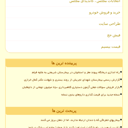
انتخابات مجلس ، کاندیدای مجلس
خرید و فروش خودرو
طراحی سایت
فیش حج
قیمت بیسیم
پربیننده ترین ها
راه اندازی درمانگاه پیوند مغز و استخوان در بیمارستان شریعتی به علاوه فیلم
گزارش رسمی بیمارستان شهدای تجریش از روند بستری و شهادت دکتر کمال خرازی
بازار فروش سوالات جعلی آزمون دستیاری کلاهبرداری ۲۵۰ میلیون تومانی از داوطلبان
نسخه جدید برای قیمت گذاری داروهای بدون نسخه
پربحث ترین ها
بیماریهای خطرناکی که با دندان ارتباط ندارند، اما از دهان بروز می کنند
زائرین اربعین در راه بازگشت استراحت کنند تا از حوادث جاده ای پیشگیری شود