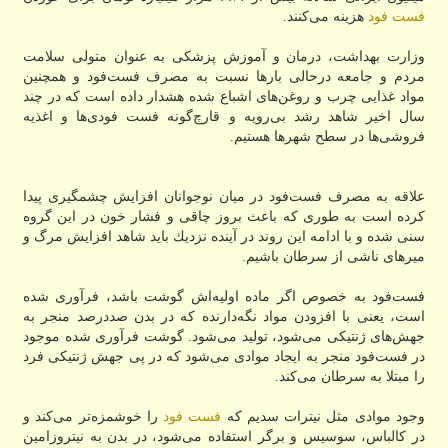
فست فود
هزینه می‌كنند.
وزارت بهداشت، درمان و آموزش پزشكی به عنوان متولی سلامت
مردم و جامعه درحالی بارها نسبت به مصرف فست‌فود و همچنین
مواد غذایی چرب و روغن‌های اشباع شده هشدار داده است كه در چند
سال اخیر شاهد رشد بی‌رویه و قارچ‌گونه فست فودی‌ها و اغذیه
فروشی‌ها در سطح شهرها هستیم.
علاقه به مصرف فست‌فود در میان نوجوانان افزایش چشمگیری پیدا
كرده است به طوری كه باعث بروز چاقی و فشار خون در این گروه
سنی شده و با ادامه این روند در آینده نزدیك باید شاهد افزایش مرگ و
میرهای ناشی از سرطان باشیم.
فست‌فود به خصوص اگر ماده اولیه‌اش گوشت باشد، فرآوری شده
است، یعنی با افزودن مواد نگه‌دارنده كه در بدن صددرصد منجر به
جهش‌های ژنتیكی می‌شود، تولید می‌شود. گوشت فرآوری شده موجود
در فست‌فود منجر به ایجاد موادی می‌شود كه در پی جهش ژنتیكی فرد
را مبتلا به سرطان می‌كند.
وجود موادی مثل نیترات سدیم كه
فست فود
را خوشمزه‌تر می‌كند و
در كالباس، سوسیس و برگر استفاده می‌شود، در بدن به نیتروزامین