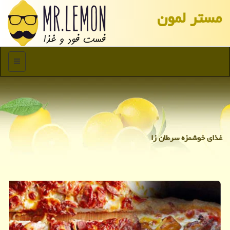
مستر لمون
منو
غذای خوشمزه سرطان زا