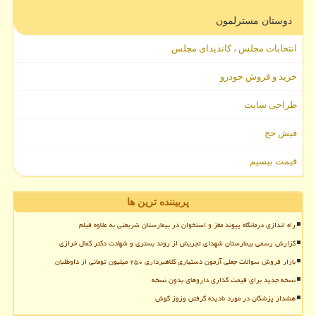
دوستان مسترلمون
انتخابات مجلس ، کاندیدای مجلس
خرید و فروش خودرو
طراحی سایت
فیش حج
قیمت بیسیم
پربیننده ترین ها
راه اندازی درمانگاه پیوند مغز و استخوان در بیمارستان شریعتی به علاوه فیلم
گزارش رسمی بیمارستان شهدای تجریش از روند بستری و شهادت دکتر کمال خرازی
بازار فروش سوالات جعلی آزمون دستیاری کلاهبرداری ۲۵۰ میلیون تومانی از داوطلبان
نسخه جدید برای قیمت گذاری داروهای بدون نسخه
هشدار پزشکان در مورد نادیده گرفتن وزوز گوش