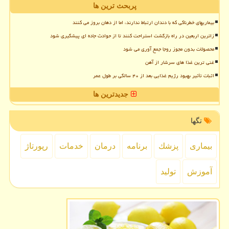
پربحث ترین ها
بیماریهای خطرناکی که با دندان ارتباط ندارند، اما از دهان بروز می کنند
زائرین اربعین در راه بازگشت استراحت کنند تا از حوادث جاده ای پیشگیری شود
محصولات بدون مجوز روجا جمع آوری می شود
غنی ترین غذا های سرشار از آهن
اثبات تأثیر بهبود رژیم غذایی بعد از ۴۰ سالگی بر طول عمر
جدیدترین ها
تگها
بیماری
پزشك
برنامه
درمان
خدمات
رپورتاژ
آموزش
تولید