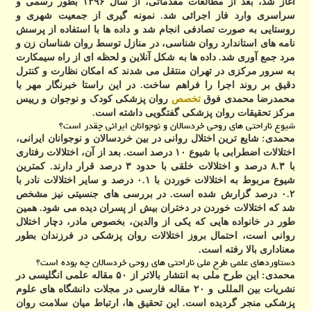
آغاز شد، بعد از مطالعات مقدماتی، از سال ۱۳۹۶ بطور رسمی و
سراسری وارد فاز اجرائی شد. نمونه گیری از جمعیت شهری و
روستایی به صورت تصادفی انجام شد و داده ها با استفاده از پرسش
نامه های استاندارد روان شناسی، در منازل توسط روان شناسان زن و
مرد جمع آوری شد. داده ها به شکل آنلاین و لحظه ای از راه سیمکارت
به سرور مرکزی در تهران منتقل می شدند که امکان نظارت و کنترل
دقیق بر روند اجرا را فراهم ساخت. در این راستا خبرنگار مهر با
محمدرضا محمدی فوق
تخصص
روان پزشکی کودک و نوجوان و رییس
مرکز تحقیقات روان پزشکی
گفتگویی داشته است.
شیوع ناراحتی های روحی خردسالان و نوجوانان ایرانی چقدر است؟
محمدی:
شایع ترین اختلال روانی در بین خردسالان و نوجوانان ایرانی،
اختلالات اضطرابی با شیوع ۱۰ درصد است. بعد از آن، اختلالات رفتاری
با ۸.۳ درصد و اختلالات خلقی با حدود ۳ درصد قرار دارند. کمترین
شیوع مربوط به اختلالات خوردن با ۰.۱ درصد و سایر اختلالات نادر با
۰.۲ درصد گزارش شده است. در بررسی های جنسیتی نیز مشخص
شد که اختلالات خوردن در دختران بیش از پسران دیده می شود. همین
طور در خانواده هایی که یکی از والدین، بخصوص مادر، دچار اختلال
روانی است، احتمال بروز اختلالات روان پزشکی در فرزندان بطور
معناداری بالا رفته است.
دستاوردهای علمی طرح ملی ناراحتی های روحی خردسالان چه بوده است؟
محمدی:
این طرح ملی به انتشار بالاتر از ۵۰ مقاله علمی انگلیسی در
نشریات بین المللی و ۲۰ مقاله فارسی در مجلات دانشگاه های علوم
پزشکی منجر گردیده است. این تحقیق ها، ارتباط میان سلامت روان