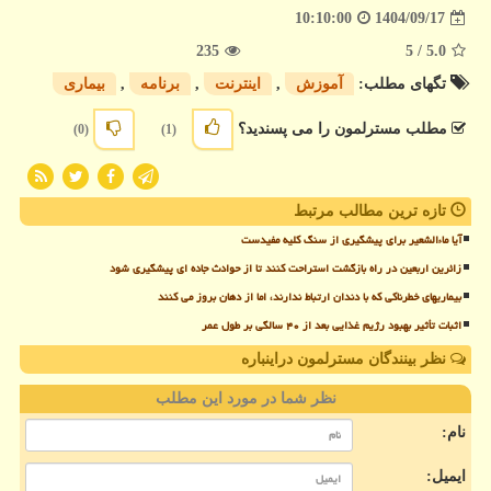
1404/09/17
10:10:00
235
/ 5
5.0
تگهای مطلب:
آموزش
,
اینترنت
,
برنامه
,
بیماری
مطلب مسترلمون را می پسندید؟
(0)
(1)
تازه ترین مطالب مرتبط
آیا ماءالشعیر برای پیشگیری از سنگ کلیه مفیدست
زائرین اربعین در راه بازگشت استراحت کنند تا از حوادث جاده ای پیشگیری شود
بیماریهای خطرناکی که با دندان ارتباط ندارند، اما از دهان بروز می کنند
اثبات تأثیر بهبود رژیم غذایی بعد از ۴۰ سالگی بر طول عمر
نظر بینندگان مسترلمون دراینباره
نظر شما در مورد این مطلب
نام:
ایمیل: