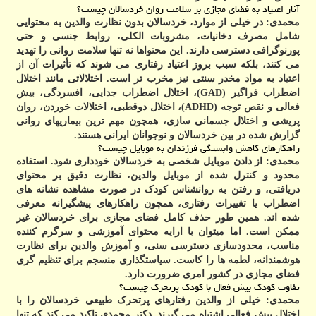
آثار اعتیاد به فضای مجازی بر سلامت روان خردسالان چیست؟
محمدی:
در خیلی از موارد، خردسالان بدون نظارت والدین به محتوایی
شامل مصرف دخانیات، مشروبات الکلی، روابط جنسی و حتی
پورنوگرافی دسترسی دارند. این محتواها نه تنها سلامت روانی را تهدید
می کنند، بلکه سبب بروز اعتیاد رفتاری می شوند که تأثیرات آن از
اعتیاد به مواد مخدر سنتی نیز مخرب تر است. اختلالاتی مانند اختلال
اضطراب فراگیر (GAD)، اختلال اضطراب جدایی، افسردگی، بیش
فعالی و نقص توجه (ADHD)، اختلال دوقطبی، اختلالات خوردن، روان
پریشی و اختلال جسمانی سازی، همچون مهم ترین بیماریهای روانی
گزارش شده در بین خردسالان و نوجوانان ایرانی هستند.
راهکارهای کاهش وابستگی فرزندان به موبایل چیست؟
محمدی:
از دادن موبایل شخصی به خردسالان خودداری شود. استفاده
محدود و کنترل شده از موبایل والدین، نظارت دقیق بر محتوای
دریافتی، و رفتن به روانشناس کودک در صورت مشاهده نشانه های
اضطراب یا تغییرات رفتاری، همچون راهکارهای پیشگیرانه معرفی
شده اند. همین طور حذف کامل فضای مجازی برای خردسالان غیر
ممکن است. اما میتوان با ارایه محتوای آموزشی و سرگرم کننده
مناسب، محدودسازی دسترسی سنی، و آموزش والدین برای نظارت
هوشمندانه، لطمه ها را کاست. سیاستگذاری منسجم برای تنظیم گری
فضای مجازی در کشور امری ضرورت دارد.
تفاوت کودک بیش فعال با کودک پرتحرک چیست؟
محمدی:
خیلی از والدین رفتارهای پرتحرک طبیعی خردسالان را با
اختلال بیش فعالی اشتباه می گیرند. دکتر محمدی تاکید می کند که تنها