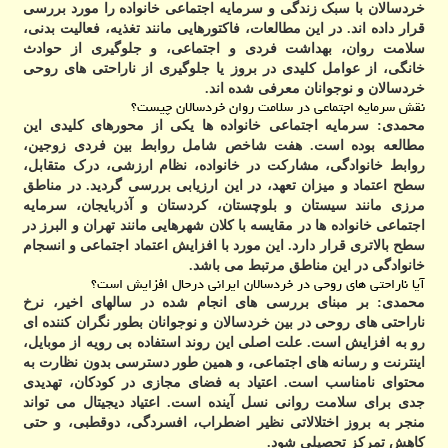
خردسالان با سبک زندگی و سرمایه اجتماعی خانواده را مورد بررسی
قرار داده اند. در این مطالعات، فاکتورهایی مانند تغذیه، فعالیت بدنی،
سلامت روان، بهداشت فردی و اجتماعی، و جلوگیری از حوادث
خانگی، از عوامل کلیدی در بروز یا جلوگیری از ناراحتی های روحی
خردسالان و نوجوانان معرفی شده اند.
نقش سرمایه اجتماعی در سلامت روان خردسالان چیست؟
محمدی:
سرمایه اجتماعی خانواده ها یکی از محورهای کلیدی این
مطالعه بوده است. هفت شاخص شامل روابط بین فردی زوجین،
روابط خانوادگی، مشارکت در خانواده، نظام ارزشی، درک متقابل،
سطح اعتماد و میزان تعهد، در این ارزیابی بررسی گردید. در مناطق
مرزی مانند سیستان و بلوچستان، کردستان و آذربایجان، سرمایه
اجتماعی خانواده ها در مقایسه با کلان شهرهایی مانند تهران و البرز در
سطح بالاتری قرار دارد. این مورد با افزایش اعتماد اجتماعی و انسجام
خانوادگی در این مناطق مرتبط می باشد.
آیا ناراحتی های روحی در خردسالان ایرانی درحال افزایش است؟
محمدی:
بر مبنای بررسی های انجام شده در سالهای اخیر، نرخ
ناراحتی های روحی در بین خردسالان و نوجوانان بطور نگران کننده ای
رو به افزایش است. علت اصلی این روند استفاده بی رویه از موبایل،
اینترنت و رسانه های اجتماعی، و همین طور دسترسی بدون نظارت به
محتوای نامناسب است. اعتیاد به فضای مجازی در کودکان، تهدیدی
جدی برای سلامت روانی نسل آینده است. اعتیاد دیجیتال می تواند
منجر به بروز اختلالاتی نظیر اضطراب، افسردگی، دوقطبی، و حتی
کاهش تمرکز تحصیلی شود.