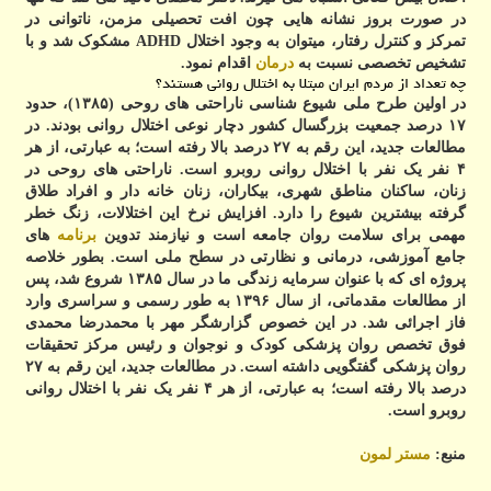
در صورت بروز نشانه هایی چون افت تحصیلی مزمن، ناتوانی در
تمرکز و کنترل رفتار، میتوان به وجود اختلال ADHD مشکوک شد و با
تشخیص تخصصی نسبت به
درمان
اقدام نمود.
چه تعداد از مردم ایران مبتلا به اختلال روانی هستند؟
در اولین طرح ملی شیوع شناسی ناراحتی های روحی (۱۳۸۵)، حدود
۱۷ درصد جمعیت بزرگسال کشور دچار نوعی اختلال روانی بودند. در
مطالعات جدید، این رقم به ۲۷ درصد بالا رفته است؛ به عبارتی، از هر
۴ نفر یک نفر با اختلال روانی روبرو است. ناراحتی های روحی در
زنان، ساکنان مناطق شهری، بیکاران، زنان خانه دار و افراد طلاق
گرفته بیشترین شیوع را دارد. افزایش نرخ این اختلالات، زنگ خطر
مهمی برای سلامت روان جامعه است و نیازمند تدوین
برنامه
های
جامع آموزشی، درمانی و نظارتی در سطح ملی است.
بطور خلاصه
پروژه ای که با عنوان سرمایه زندگی ما در سال ۱۳۸۵ شروع شد، پس
از مطالعات مقدماتی، از سال ۱۳۹۶ به طور رسمی و سراسری وارد
فاز اجرائی شد. در این خصوص گزارشگر مهر با محمدرضا محمدی
فوق تخصص روان پزشکی کودک و نوجوان و رئیس مرکز تحقیقات
روان پزشکی گفتگویی داشته است. در مطالعات جدید، این رقم به ۲۷
درصد بالا رفته است؛ به عبارتی، از هر ۴ نفر یک نفر با اختلال روانی
روبرو است.
منبع:
مستر لمون