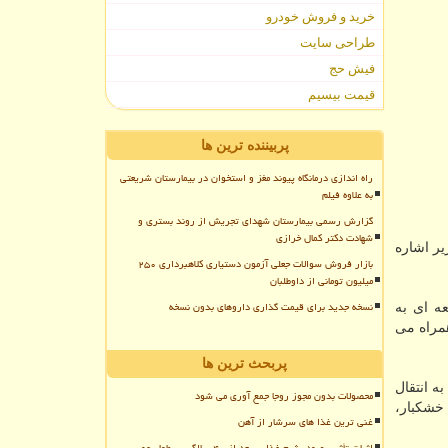
خرید و فروش خودرو
طراحی سایت
فیش حج
قیمت بیسیم
پربیننده ترین ها
راه اندازی درمانگاه پیوند مغز و استخوان در بیمارستان شریعتی
به علاوه فیلم
گزارش رسمی بیمارستان شهدای تجریش از روند بستری و
شهادت دکتر کمال خرازی
یر اشاره
بازار فروش سوالات جعلی آزمون دستیاری کلاهبرداری ۲۵۰
میلیون تومانی از داوطلبان
نسخه جدید برای قیمت گذاری داروهای بدون نسخه
ان در مطالعه ای به
ن همراه می
پربحث ترین ها
ه انتقال
محصولات بدون مجوز روجا جمع آوری می شود
 خشكبار،
غنی ترین غذا های سرشار از آهن