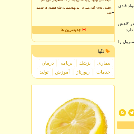
اثبات تأثیر بهبود رژیم غذایی بعد از ۴۰ سالگی بر طول عمر
اد قندی
واکنش معاون آموزشی وزارت بهداشت به حکم انفصال از خدمت
خود
 در كاهش
ارد.
جدیدترین ها
 كلسترول را
تگها
بیماری
پزشك
برنامه
درمان
خدمات
رپورتاژ
آموزش
تولید