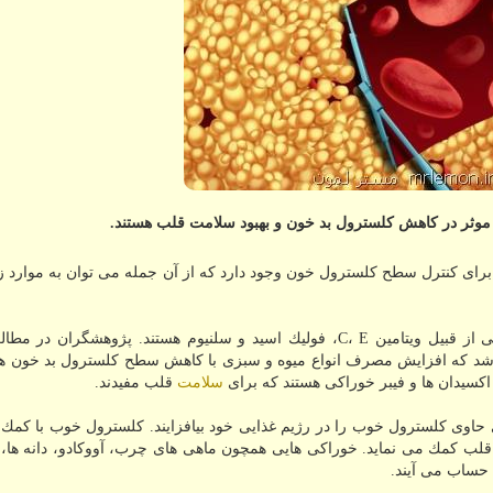
وثر در كاهش كلسترول بد خون و بهبود سلامت قلب هستند.
برای كنترل سطح كلسترول خون وجود دارد كه از آن جمله می توان به موارد ز
میوه ها و سبزیجات سرشار از مواد معدنی و ویتامین هایی از قبیل ویتامین C، E، فولیك اسید و سلنیوم هستند. پژوهشگر
۴۰۰ نفر پرداخته و مشخص شد كه افزایش مصرف انواع میوه و سبزی با كاهش سطح كلسترول بد خو
 اكسیدان ها و فیبر خوراكی هستند كه برای
سلامت
قلب مفیدند.
حاوی كلسترول خوب را در رژیم غذایی خود بیافزایند. كلسترول خوب با كمك ب
ت قلب كمك می نماید. خوراكی هایی همچون ماهی های چرب، آووكادو، دانه ها،
 حساب می آیند.