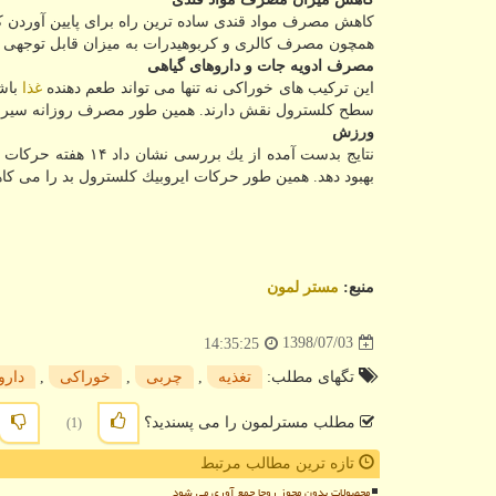
كاهش مصرف مواد قندی ساده ترین راه برای پایین آوردن
همچون مصرف كالری و كربوهیدرات به میزان قابل توجهی ل
مصرف ادویه جات و داروهای گیاهی
این تركیب های خوراكی نه تنها می تواند طعم دهنده
غذا
باشد
سطح كلسترول نقش دارند. همین طور مصرف روزانه سیر 
ورزش
نتایج بدست آمده از
بهبود دهد. همین طور حركات ایروبیك كلسترول بد را می كاه
منبع:
مستر لمون
1398/07/03
14:35:25
تگهای مطلب:
تغذیه
,
چربی
,
خوراكی
,
دارو
مطلب مسترلمون را می پسندید؟
(1)
تازه ترین مطالب مرتبط
محصولات بدون مجوز روجا جمع آوری می شود