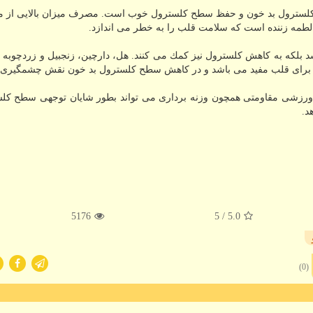
 كلسترول بد خون و حفظ سطح كلسترول خوب است. مصرف میزان بالایی از مو
طمه زننده است كه سلامت قلب را به خطر می اندازد.
 بلكه به كاهش كلسترول نیز كمك می كنند. هل، دارچین، زنجبیل و زردچوبه
برای قلب مفید می باشد و در كاهش سطح كلسترول بد خون نقش چشمگیری د
 یك بررسی نشان داد ۱۴ هفته حركات ورزشی مقاومتی همچون وزنه برداری می تواند بطور شایان توجهی سطح
د.
5176
/ 5
5.0
(0)