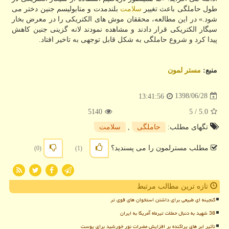
طول حاملگی باعث تغییر
سلامت
بلندمدت و متابولیسم جنین دختر می
شود.» در این مطالعه، محققان موش های الكتریكی را در معرض بخار
سیگار الكتریكی قرار دادند و مشاهده نمودند لانه گزینی جنین كاهش
پیدا كرد و شروع حاملگی به شكل قابل توجهی به تاخیر افتاد.
منبع:
مستر لمون
1398/06/28
13:41:56
5140
/ 5
5.0
تگهای مطلب:
حاملگی
,
سلامت
مطلب مسترلمون را می پسندید؟
(0)
(1)
تازه ترین مطالب مرتبط
گنجینه ای طبیعی برای داشتن استخوان های قوی تر
38 شهید به دنبال حملات تیرماه آمریکا به ایران
تأثیر ابر های پراکنده بر افزایش مضرات نور خورشید برای پوست