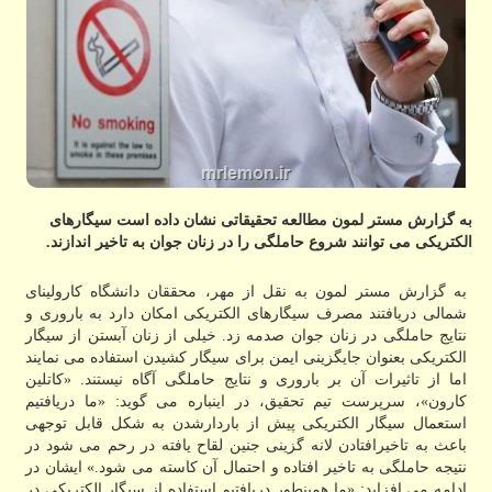
به گزارش مستر لمون مطالعه تحقیقاتی نشان داده است سیگارهای
الكتریكی می توانند شروع حاملگی را در زنان جوان به تاخیر اندازند.
به گزارش مستر لمون به نقل از مهر، محققان دانشگاه كارولینای
شمالی دریافتند مصرف سیگارهای الكتریكی امكان دارد به باروری و
نتایج حاملگی در زنان جوان صدمه زد. خیلی از زنان آبستن از سیگار
الكتریكی بعنوان جایگزینی ایمن برای سیگار كشیدن استفاده می نمایند
اما از تاثیرات آن بر باروری و نتایج حاملگی آگاه نیستند. «كاتلین
كارون»، سرپرست تیم تحقیق، در اینباره می گوید: «ما دریافتیم
استعمال سیگار الكتریكی پیش از باردارشدن به شكل قابل توجهی
باعث به تاخیرافتادن لانه گزینی جنین لقاح یافته در رحم می شود در
نتیجه حاملگی به تاخیر افتاده و احتمال آن كاسته می شود.» ایشان در
ادامه می افزاید: «ما همینطور دریافتیم استفاده از سیگار الكتریكی در