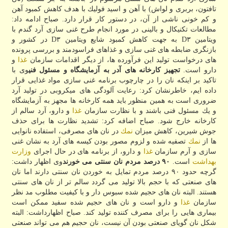
تافتون، بربری و لواش) با آهن و اسید فولیك با هدف كاهش كمبود آهن
و كم خونی ناشی از آن، در دستور كار قرار دارد. صباح ادامه داد:
مطالعات تكنیكال و بالینی در مورد انجام طرح غنی سازی آرد گندم با
ویتامین D۳ به جهت كاهش كمبود شایع ویتامین D۳ در كشور و
بازنگری ضابطه های غنی سازی و غذاهای فراسودمند و بررسی پرونده
های درخواست تولید این فرآورده ها، از دیگر اقدامات سازمان
غذا
و
دارو است.
تجهیز كارخانه های آدر به آزمایشگاه و مسئول فنی
وی با
تاكید بر اینكه نان را در چارچوب برنامه غنی سازی مواد غذایی قرار
داده ایم، خاطرنشان كرد: رعایت آلودگی های میكروبی در تولید آرد
ضروری است به همین منظور باید همه كارخانه ها مجهز به آزمایشگاه
و یك مسئول فنی باشند و با نظارت سازمان
غذا
و دارو، آرد سالم از
كارخانه خارج شود. صباح اضافه كرد: تشدید نظارت ها برای حذف
جوش شیرین، كاهش میزان
نمك
در نان های مصرفی، استفاده نانوایی
ها از
نمك
تصفیه شده و لزوم مصور بودن كیسه های آرد به نشان غنی
سازی و آرم سازمان
غذا
و دارو، از برنامه های در حال اجرای
وزارت
بهداشت
است.
۹۰ درصد مردم نان سنتی می خورند
وی اظهار داشت:
گرچه حدود ۹۰ درصد مردم تمایل به خوردن نان سنتی دارند اما نان
های صنعتی كه با حجم بالا تولید می گردد سالم تر از نان های سنتی
هستند. البته نان های حجیم شده سبوس دار و با كیفیت مطلوب مد نظر
سازمان
غذا
و دارو است و نان های حجیم شده سفید ممكن است
بیماری هایی را برای مصرف كننده تولید كند. صباح اظهارداشت: البته
شكل نان گویای صنعتی بودن آن نیست، نان حجیم هم می تواند صنعتی