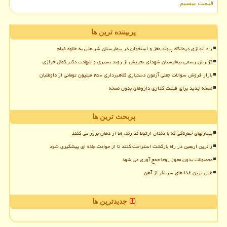
قیمت بیسیم
پربیننده ترین ها
راه اندازی درمانگاه پیوند مغز و استخوان در بیمارستان شریعتی به علاوه فیلم
گزارش رسمی بیمارستان شهدای تجریش از روند بستری و شهادت دکتر کمال خرازی
بازار فروش سوالات جعلی آزمون دستیاری کلاهبرداری ۲۵۰ میلیون تومانی از داوطلبان
نسخه جدید برای قیمت گذاری داروهای بدون نسخه
پربحث ترین ها
بیماریهای خطرناکی که با دندان ارتباط ندارند، اما از دهان بروز می کنند
زائرین اربعین در راه بازگشت استراحت کنند تا از حوادث جاده ای پیشگیری شود
محصولات بدون مجوز روجا جمع آوری می شود
غنی ترین غذا های سرشار از آهن
جدیدترین ها