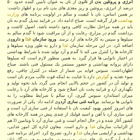
انرژی و پروتئین بدن از نان
وی از نان به عنوان تامین كننده حدود ۵۰
درصد از انرژی، پروتئین و ریز مغذی های بدن نام برد و اظهار داشت:
بر همین اساس، نان با كیفیت و سالم در اولویت برنامه های
وزارت
بهداشت
قرار گرفته است. صباح ادامه داد: در فرایند تبدیل گندم به نان
باید در همه مراحل نظارت كافی وجود داشته باشد، اصول كاشت و
برداشت گندم در مزارع، رعایت و از آن مراقبت شود تا گندم سالم به
سیلوها و سپس به كارخانه های آرد برسد.
ورود سازمان
غذا
و دارو
وی
اضافه كرد: در این مرحله سازمان
غذا
و دارو به طور ویژه سیلوها و
كارخانه ها را كنترل می كند تا گندم و آرد تولید شده با شرایط بهداشتی
در اختیار نانوایی ها قرار گیرد. به همین منظور لازم است كه سیلوها
دارای پروانه بهداشتی و حضور مستمر یك مسئول فنی باشند. صباح
اظهارداشت: سبوس فواید بی شمار از جمله در كنترل چاقی، رفع
سوء تغذیه و
گوارش
دارد با عنایت به اینكه قوت غالب مردم نان است
و تولید آن در كشور در حجم بالایی انجام می گردد باید نحوه تولید و
نگهداری آرد و فرایند پخت نان اصلاح شود و كارخانه های آرد با رعایت
میزان استاندارد سبوس گیری، آرد سالم با شرایط مطلوب را به
نانوایی ها برسانند.
برنامه غنی سازی آرد
وی ادامه داد: یكی از ضرورت
های امروز كشور بهبود كیفیت نان با استفاده از غنی سازی آرد است و
غنی سازی آرد با آهن و اسید فولیك از چندی پیش در همه كارخانه های
كشور آغاز شده و در حال انجام است و غنی سازی آرد با ویتامین D هم
از الزامات سازمان
غذا
و دارو است. معاون اداره كل امور غذایی،
بهداشتی و آرایشی سازمان
غذا
و دارو، تصریح كرد: اجرای برنامه غنی
سازی آرد گندم نان های سنتی مرسوم در جامعه به جز سنگك (نان