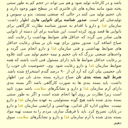
باشد و در كارخانه تولید شود و هم می تواند در حجم كم به طور سنتی
پخته شود مانند مغازه های نان فانتزی كه در سطح شهر وجود دارند و
نان حجیم تولید می كنند در حالی كه صنعتی نیستند، بدو ن سبوس و
تولیدشان كم است.
صدور شناسه برای نانوایی ها
وی اظهار داشت:
سازمان
غذا
و دارو با اقدام به صدور شناسه نظارت كارگاهی برای
نانوایی ها قصد ورود كرده است، این شناسه برای آن دسته از نانوایی
هایی صادر می گردد كه حداقل های ضوابط بهداشت را رعایت كنند.
صباح اضافه كرد: صدور مجوز برای تهیه نان بر مبنای رعایت حداقل
های ضوابط بهداشتی و فنی سازمان
غذا
و دارو انجام می گردد و
واحدهای صنعتی بزرگ كه نان حجیم و نیمه حجیم تولید می كنند علاوه
بر رعایت حداقل ضوابط ها باید دارای مسئول فنی ثابت باشند كه همه
ضوابط سازمان
غذا
و دارو رعایت شود. وی، خصوصیت نان خوب را
نان حجیمی بیان كرد كه آرد آن از ۹۰ درصد گندم استخراج شده باشد.
شرط تایید بسته بندی نان
صباح درباره بسته بندی نان نیز، اظهار
داشت: باید بسته بندی ها به صورت كارگاهی باشد اگر بسته بندی
دارای آرم سازمان
غذا
و دارو و نشانگرهای
سلامت
باشد مورد تایید
است زیرا نظارت بر روی آنها انجام شده است و اگر به طور سنتی
بسته بندی شده باشد هیچ گونه مسئولیتی به عهده سازمان
غذا
و دارو
نیست. معاون اداره كل غذایی، بهداشتی و آرایشی سازمان
غذا
و دارو
در پایان، تصریح كرد: باید با فرهنگ سازی، مردم را به سمت تهیه مواد
بسته بندی شده با آرم سازمان
غذا
و دارو و نشانگرهای
سلامت
سوق
دهیم.