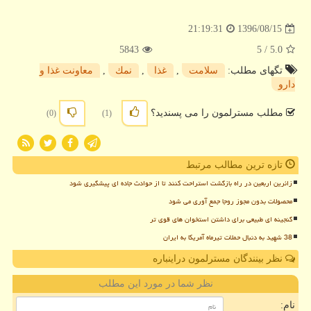
1396/08/15
21:19:31
5843
/ 5
5.0
تگهای مطلب:
سلامت
,
غذا
,
نمك
,
معاونت غذا و
دارو
مطلب مسترلمون را می پسندید؟
(0)
(1)
تازه ترین مطالب مرتبط
زائرین اربعین در راه بازگشت استراحت کنند تا از حوادث جاده ای پیشگیری شود
محصولات بدون مجوز روجا جمع آوری می شود
گنجینه ای طبیعی برای داشتن استخوان های قوی تر
38 شهید به دنبال حملات تیرماه آمریکا به ایران
نظر بینندگان مسترلمون دراینباره
نظر شما در مورد این مطلب
نام: