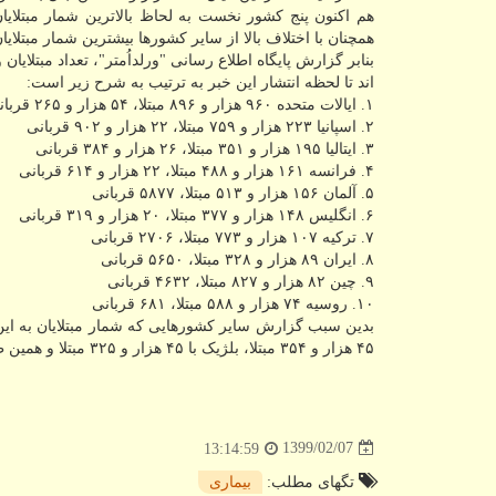
هم اکنون پنج کشور نخست به لحاظ بالاترین شمار مبتلایان ب
همچنان با اختلاف بالا از سایر کشورها بیشترین شمار مبتلایان 
بنابر گزارش پایگاه اطلاع رسانی "ورلداُمتر"، تعداد مبتلایا
اند تا لحظه انتشار این خبر به ترتیب به شرح زیر است:
۱. ایالات متحده ۹۶۰ هزار و ۸۹۶ مبتلا، ۵۴ هزار و ۲۶۵ قربانی
۲. اسپانیا ۲۲۳ هزار و ۷۵۹ مبتلا، ۲۲ هزار و ۹۰۲ قربانی
۳. ایتالیا ۱۹۵ هزار و ۳۵۱ مبتلا، ۲۶ هزار و ۳۸۴ قربانی
۴. فرانسه ۱۶۱ هزار و ۴۸۸ مبتلا، ۲۲ هزار و ۶۱۴ قربانی
۵. آلمان ۱۵۶ هزار و ۵۱۳ مبتلا، ۵۸۷۷ قربانی
۶. انگلیس ۱۴۸ هزار و ۳۷۷ مبتلا، ۲۰ هزار و ۳۱۹ قربانی
۷. ترکیه ۱۰۷ هزار و ۷۷۳ مبتلا، ۲۷۰۶ قربانی
۸. ایران ۸۹ هزار و ۳۲۸ مبتلا، ۵۶۵۰ قربانی
۹. چین ۸۲ هزار و ۸۲۷ مبتلا، ۴۶۳۲ قربانی
۱۰. روسیه ۷۴ هزار و ۵۸۸ مبتلا، ۶۸۱ قربانی
۴۵ هزار و ۳۵۴ مبتلا، بلژیک با ۴۵ هزار و ۳۲۵ مبتلا و همین طور کشورهای هلند، سوئیس، هند، پرو پرتغال و اکوادور هستند.
1399/02/07
13:14:59
تگهای مطلب:
بیماری