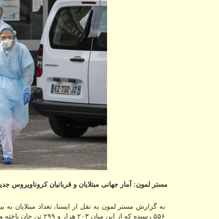
مستر لمون: آمار جهانی مبتلایان و قربانیان كروناویروس جدید كه تابحال در 210 كشور و منطقه شیوع یافته، 
۵۵۶ رسیده که از این میان ۲۰۳ هزار و ۲۹۹ تن جان باخته و ۸۳۷ هزار و ۳۸ نفر نیز بهبود یافته اند.