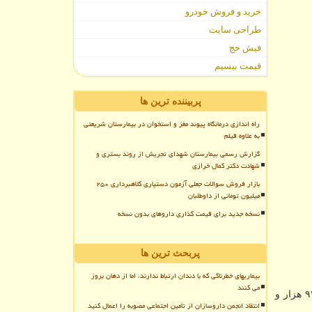
خرید و فروش خودرو
طراحی سایت
فیش حج
قیمت بیسیم
پربیننده ترین ها
راه اندازی درمانگاه پیوند مغز و استخوان در بیمارستان شریعتی
به علاوه فیلم
گزارش رسمی بیمارستان شهدای تجریش از روند بستری و
شهادت دکتر کمال خرازی
بازار فروش سوالات جعلی آزمون دستیاری کلاهبرداری ۲۵۰
میلیون تومانی از داوطلبان
نسخه جدید برای قیمت گذاری داروهای بدون نسخه
پربحث ترین ها
بیماریهای خطرناکی که با دندان ارتباط ندارند، اما از دهان بروز
می کنند
به گزارش مستر لمون به نقل از ایسنا، تعداد مبتلایان به بیماری کووید-۱۹ ناشی از کروناویروس جدید تابحال در جهان به دو میلیون و ۹۲۱ هزار و
انتقاد انجمن داروسازان از تأمین اجتماعی مصوبه را اعمال کنید