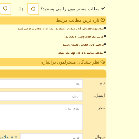
مطلب مسترلمون را می پسندید؟
(1)
تازه ترین مطالب مرتبط
بیماریهای خطرناکی که با دندان ارتباط ندارند، اما از دهان بروز می کنند
فریب داروهای چاقی را نخورید
مراقب قاتل خاموش قلبتان باشید
سونامی دیابت با درمان مهار نمی شود
نظر بینندگان مسترلمون دراینباره
ن
نام:
ایمیل:
نظر:
سوال:
= ۸ بعلاوه ۱