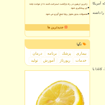
ه آمریکا
زائرین اربعین در راه بازگشت استراحت کنند تا از حوادث جاده
ای پیشگیری شود
را داشته
محصولات بدون مجوز روجا جمع آوری می شود
جدیدترین ها
تگها
بیماری
پزشك
برنامه
درمان
خدمات
رپورتاژ
آموزش
تولید
به این بیماری در آنها از ۲۰ هزار نفر فراتر رفته شامل برزیل با ۵۹ هزار و ۳۲۴ مبتلا، کانادا با