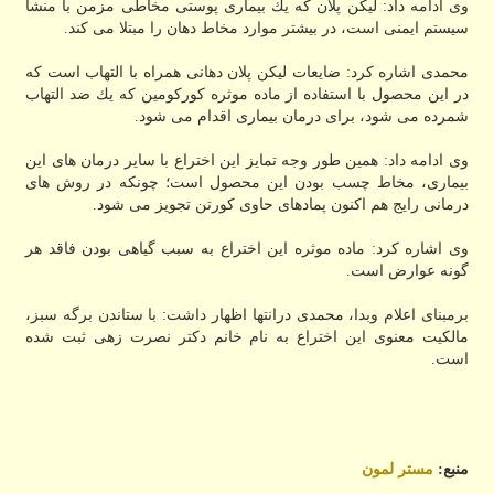
وی ادامه داد: لیكن پلان كه یك بیماری پوستی مخاطی مزمن با منشا
سیستم ایمنی است، در بیشتر موارد مخاط دهان را مبتلا می كند.
محمدی اشاره كرد: ضایعات لیكن پلان دهانی همراه با التهاب است كه
در این محصول با استفاده از ماده موثره كوركومین كه یك ضد التهاب
شمرده می شود، برای درمان بیماری اقدام می شود.
وی ادامه داد: همین طور وجه تمایز این اختراع با سایر درمان های این
بیماری، مخاط چسب بودن این محصول است؛ چونكه در روش های
درمانی رایج هم اكنون پمادهای حاوی كورتن تجویز می شود.
وی اشاره كرد: ماده موثره این اختراع به سبب گیاهی بودن فاقد هر
گونه عوارض است.
برمبنای اعلام وبدا، محمدی درانتها اظهار داشت: با ستاندن برگه سبز،
مالكیت معنوی این اختراع به نام خانم دكتر نصرت زهی ثبت شده
است.
منبع:
مستر لمون