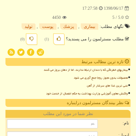
1398/06/17
17:27:58
4450
/ 5
5.0
تگهای مطلب:
بیماری
,
پزشك
,
پوست
,
تولید
مطلب مسترلمون را می پسندید؟
(0)
(1)
تازه ترین مطالب مرتبط
بیماریهای خطرناکی که با دندان ارتباط ندارند، اما از دهان بروز می کنند
محصولات بدون مجوز روجا جمع آوری می شود
غنی ترین غذا های سرشار از آهن
واکنش معاون آموزشی وزارت بهداشت به حکم انفصال از خدمت خود
نظر بینندگان مسترلمون دراینباره
نظر شما در مورد این مطلب
نام:
ایمیل: