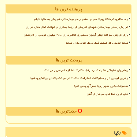
پربیننده ترین ها
راه اندازی درمانگاه پیوند مغز و استخوان در بیمارستان شریعتی به علاوه فیلم
گزارش رسمی بیمارستان شهدای تجریش از روند بستری و شهادت دکتر کمال خرازی
بازار فروش سوالات جعلی آزمون دستیاری کلاهبرداری ۲۵۰ میلیون تومانی از داوطلبان
نسخه جدید برای قیمت گذاری داروهای بدون نسخه
پربحث ترین ها
بیماریهای خطرناکی که با دندان ارتباط ندارند، اما از دهان بروز می کنند
زائرین اربعین در راه بازگشت استراحت کنند تا از حوادث جاده ای پیشگیری شود
محصولات بدون مجوز روجا جمع آوری می شود
غنی ترین غذا های سرشار از آهن
جدیدترین ها
تگها