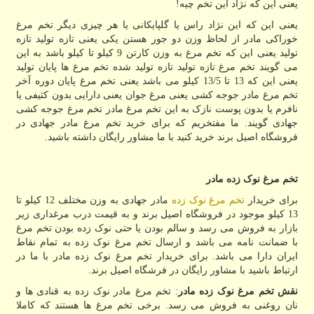
یعنی این که نژاد این تخم چیه!
یعنی این که این نژاد راس یا گلپایکانی یا هر چیزی دیگر تخم مرغ
خوراکی مادر از لحاظ وزن دو جور هستن یکی یعنی تازه تولید تازه
تولید یعنی این که تخم مرغ به وزن کارتن 9 کیلو تا کیلو باشد به این
می گویند تخم مرغ تازه تولید تازه تولید شده تخم مرغ ها پایان تولید
یعنی این که 13 تا 13/5 کیلو می باشد یعنی تخم مرغ پایان دوره آخر
تخم مرغ مادر جوجه کشی یعنی مرغ جوان یعنی دارایی بدون کثیفی یا
نافرم یا بدون پوست نازک به این تخم مرغ مادر تخم مرغ جوجه کشی
جهادی گویند. ما مفتخریم که برای خرید تخم مرغ مادر جهادی در
فروشگاه اصیل برند خرید کنید با ما مشاور رایگان داشته باشید.
تخم مرغ نوک زده مادر
برای خریدار
تخم مرغ نوک زده
مادر جهادی به وزن مختلف 12 کیلو تا
13 کیلو موجود در فروشگاه اصیل برند و به قیمت درب مرغداری زیر
بازار به فروش می رسد و سالم بودن یا حتی نوک زده بودن تخم مرغ
با ضمانت نامه می باشد و ارسال تخم مرغ نوک زده به تمام نقاط
ایران دارا می باشد. برای خریدار تخم مرغ نوک زده مادر با ما در
ارتباط باشید با مشاور رایگان در فرشگاه اصیل برند.
نقش تخم مرغ نوک زده مادر
: تخم مرغ مادر نوک زده به قنادی ها و
نان روغنی به فروش می رسد. برخی تخم مرغ ها هستند که کاملا