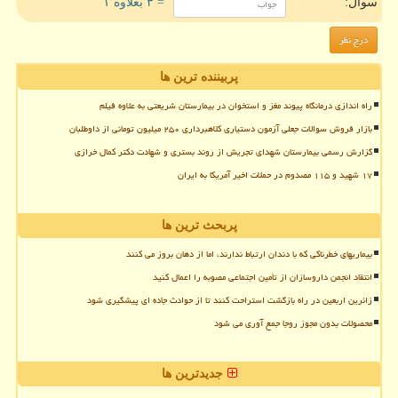
سوال:
= ۳ بعلاوه ۱
پربیننده ترین ها
راه اندازی درمانگاه پیوند مغز و استخوان در بیمارستان شریعتی به علاوه فیلم
بازار فروش سوالات جعلی آزمون دستیاری کلاهبرداری ۲۵۰ میلیون تومانی از داوطلبان
گزارش رسمی بیمارستان شهدای تجریش از روند بستری و شهادت دکتر کمال خرازی
۱۷ شهید و ۱۱۵ مصدوم در حملات اخیر آمریکا به ایران
پربحث ترین ها
بیماریهای خطرناکی که با دندان ارتباط ندارند، اما از دهان بروز می کنند
انتقاد انجمن داروسازان از تأمین اجتماعی مصوبه را اعمال کنید
زائرین اربعین در راه بازگشت استراحت کنند تا از حوادث جاده ای پیشگیری شود
محصولات بدون مجوز روجا جمع آوری می شود
جدیدترین ها