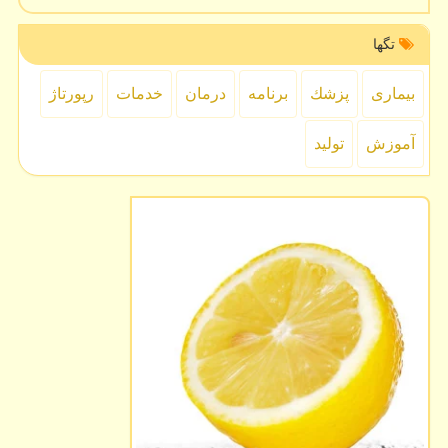
تگها
بیماری
پزشك
برنامه
درمان
خدمات
رپورتاژ
آموزش
تولید