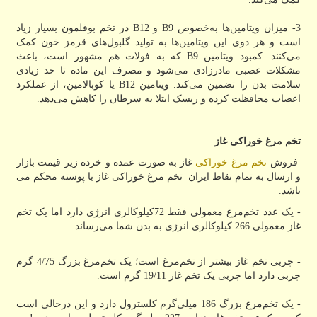
3- میزان ویتامین‌ها به‌خصوص
B9
و
B12
در تخم بوقلمون بسیار زیاد
است و هر دوی این ویتامین‌ها به تولید گلبول‌های قرمز خون کمک
می‌کنند. کمبود ویتامین
B9
که به فولات هم مشهور است، باعث
مشکلات عصبی مادرزادی می‌شود و مصرف این ماده تا حد زیادی
سلامت بدن را تضمین می‌کند. ویتامین
B12
یا کوبالامین، از عملکرد
اعصاب محافظت کرده و ریسک ابتلا به سرطان را کاهش می‌دهد.
تخم مرغ خوراکی غاز
فروش
تخم مرغ خوراکی
غاز به صورت عمده و خرده زیر قیمت بازار
و ارسال به تمام نقاط ایران تخم مرغ خوراکی غاز با پوسته محکم می
باشد.
- یک عدد تخم‌مرغ معمولی فقط 72کیلوکالری انرژی دارد اما یک تخم
غاز معمولی 266 کیلوکالری انرژی به بدن شما می‌رساند.
- چربی تخم غاز بیشتر از تخم‌مرغ است؛ یک تخم‌مرغ بزرگ 4/75 گرم
چربی دارد اما چربی یک تخم غاز 19/11 گرم است.
- یک تخم‌مرغ بزرگ 186 میلی‌گرم کلسترول دارد و این درحالی است