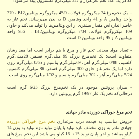
که در یک عدد تخم غاز هزار و 227 میلی‌گرم کلسترول پیدا می‌شود
!
- یک تخم‌مرغ 24 میکروگرم فولات، 45/0 میکروگرم ویتامین
B12
،
270
واحد ویتامین
A
و 41 واحد ویتامین
D
به بدن می‌رساند. تخم غاز به
خاطر اندازه‌اش مقدار بیشتری از این ویتامین‌ها را تولید می‌کند و حاوی
109 میکروگرم فولات، 7/34 میکروگرم ویتامین
B12
،
936
واحد
ویتامین
A
و 95 واحد ویتامین
D
است
.
- تعداد مواد معدنی تخم غاز و مرغ با هم برابر است اما مقدارشان
متفاوت است؛ یک تخم‌مرغ بزرگ 99 میلی‌گرم فسفر، 28میلی‌گرم
کلسیم، 0/88 میلی‌گرم آهن، 69میلی‌گرم پتاسیم و 0/65 میلی‌گرم روی
دارد اما یک تخم غاز حاوی 300 میلی‌گرم فسفر، 86 میلی‌گرم کلسیم،
5/24 میلی‌گرم آهن، 302 میلی‌گرم پتاسیم و 1/92 میلی‌گرم روی است
.
- میزان پروتئین موجود در یک تخم‌مرغ بزرگ 6/23 گرم است
درحالی‌که تخم یک غاز 19/97 گرم پروتئین دارد
.
تخم مرغ خوراکی دوزرده مادر جهادی
فروش مناسب به قیمت درب مرغداری
تخم مرغ خوراکی دوزرده
جهادی مادر به وزن مختلف تازه تولید یا پایان تولید تازه تولید به وزن 14
کیلو میباشد و اخر پایان تولید 15 تا 16 کیلو می باشد این تخم مرغ های