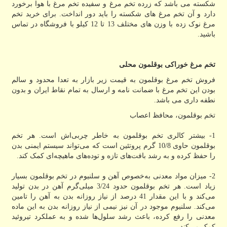
شکسته می باشد که زرده تخم مرغ و سفیده تخم مرغ با هوا برخورد
دارد و آن تخم مرغ های شکسته را باید دور انداخت. برای خرید تخم
مرغ نوک زده با وزن های مختلف 13 تا 12 کیلو با فروشگاه در تماس
باشید.
تخم مرغ خوراکی بوقلمون محلی
فروش تخم مرغ بوقلمون به قیمت زیر بازار به تعدا محدود و سالم
بودن این تخم مرغ با ضمانت نامه و ارسال به تمام نقاط ایران و بدون
نطفه داری می باشد.
تخم بوقلمون، محافظ اعصاب
1- بیشتر کالری تخم بوقلمون به خاطر چربی‌اش است. هر تخم
بوقلمون حاوی 10/8 گرم پروتئین است که می‌تواند سیستم ایمنی بدن
را حفظ کرده و به رشد بافت‌های تازه و توده‌های ماهیچه‌ای کمک کند.
2- میزان مواد معدنی به‌خصوص آهن و سلنیوم در تخم بوقلمون بسیار
زیاد است. هر تخم بوقلمون حدود 3/24 میلی‌گرم آهن در بدن تولید
می‌کند و با این مقدار 41 درصد از نیاز روزانه بدن به آهن را تامین
می‌کند. سلنیوم موجود در آن نیز نیمی از نیاز روزانه بدن به این ماده
معدنی را رفع کرده، باعث رشد سلول‌ها شده و به عملکرد تیروئید
کمک می‌کند
.