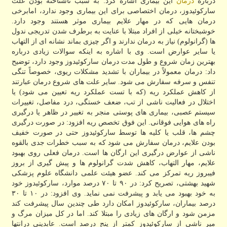
درباره
درمان
این بیماری اشاره كرد: به سبب ناشناخته بودن علت
ساركوئیدوز، درمان اختصاصی برای این بیماری وجود ندارد، امابرخی
درمان هایی كه در مهار علایم بیماری موثر هستند وجود دارد.
خوشبختانه خیلی از افراد مبتلا با عنایت به برطرف شدن تدریجی ندول
ها (گرانولوم) نیاز به درمان ندارند و اگر چیزی بماند نشانه ای از التهاب
یا سایر عوارض است. وی با اشاره به اینكه سوالات زیادی درباره
بهترین زمان شروع و طول مدت درمان ساركوئیدوز وجود دارد، توضیح
داد: درمان معمولاً در بیماران با تشدید مشكلات ریوی، خصوصاً تنگی
تنفس و سرفه سفارش می شود. سایر علت های شروع درمان عبارتند
از كاهش عملكرد ریه (كه با تست عملكرد ریه تعیین می شود) یا
اختلال در فعالیت ناشی از تب، ضعف خستگی، درد مفاصل، تغییرات
سیستم عصبی، بیماری های پوستی منجر به تغییر در ظاهر یا درگیری
راه های هوایی فوقانی. این فوق تخصص ریه افزود: در صورت درگیری
چشم ها، قلب یا كلیه ها توسط ساركوئیدوز حتی در صورت خفیف
بودن علایم، درمان سفارش می شود كه به سبب خطرات جدی بالقوه
ناشی از عوارض درگیری این ارگان ها است. درمان فعلی روی بهبود
علایم، مهار التهاب، كاهش شدت گرانولوم ها و پیش گیری از بروز
فیبروز ریه تمركز می كند. عضو هیئت علمی دانشگاه علوم پزشكی
شهید بهشتی، تصریح كرد: در ۹۰ تا ۷۰ درصد موارد، ساركوئیدوز خود
به خود بهبود می یابد و پیشرفت نمی نماید. وی افزود: در ۱۰ تا ۳۰
درصد بیماران، ساركوئیدوز امكان دارد طی چندین سال پیشرفت كند
مزمن شود و ارگان های زیادی را مبتلا كند. اما در كل میزان مرگ و
میر ناشی از ساركوئیدوز كمتر از پنج درصد است. عابدینی درانتها