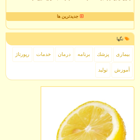
جدیدترین ها
تگها
بیماری
پزشك
برنامه
درمان
خدمات
رپورتاژ
آموزش
تولید