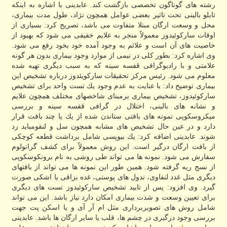
رشته های گوناگون تخصصی بازگشت كند. عابدینی با اشاره به اینكه
تابلو بالینی تحت تاثیر بعضی عوامل همچون نژاد، طول مدت بیماری،
محل و وسعت ارگان مبتلا متفاوت می باشد، تصریح كرد: بسیاری از
اوقات ساركوئیدوز معمولاً منجر به علایم خفیفی می شود كه بهبود از
خاصیت های آن است و علائم به وجود آمده خود بخود رفع می شود.
وی اشاره كرد: بطور كلی در نیمی از موارد وجود بیماری بدون هر گونه
علامتی و با رادیوگرافی قفسه سینه كه به سبب دیگری تهیه شده
معلوم می شود. رئیس مركز تحقیقات ساركویئدوز درباره تشخیص این
بیماری توضیح داد: با عنایت به عدم وجود یك تست واحد برای تشخیص
ساركوئیدوز، تشخیص بیماری برمبنای شاخصهای مختلف همچون علایم
و نشانه های بالینی، اختلال در گرافی قفسه سینه و بررسی
میكروسكوپی نمونه های بافتی ستاندن شده از یك یا چند بافت قرار
دارد و در عین حال تشخیص های مشابه همچون سل و لنفومباید رد
شوند. عابدینی اضافه كرد: یك بیوپسی شامل برداشت قطعه كوچكی
از بافت ارگان درگیر است. این روش معمولاً برای كشف گرانولوم
سفارش می شود. نمونه ها می تواند طی روشی به نام برونكوسكوپی
از نسج ریه گرفته شود. همین طور این نمونه ها می تواند از بافتهای
دیگری مثل غدد لنفاوی، ندول های پوستی، غده بزاقی یا اشكی صورت
گیرد. وی افزود: پس از تایید تشخیص ساركوئیدوز تست های دیگری
برای تعیین وسعت و شدت بیماری امكان دارد نیاز باشد. این می تواند
شامل روش های تصویربرداری مثل ام آر آی و یا اسكن پت جهت
بررسی وجود درگیری در چشم ها، قلب یا سایر ارگان ها باشد. عابدینی