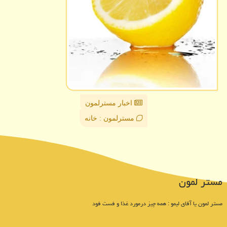
اخبار مسترلمون
مسترلمون : خانه
مستر لمون
مستر لمون یا آقای لیمو : همه چیز درمورد غذا و فست فود