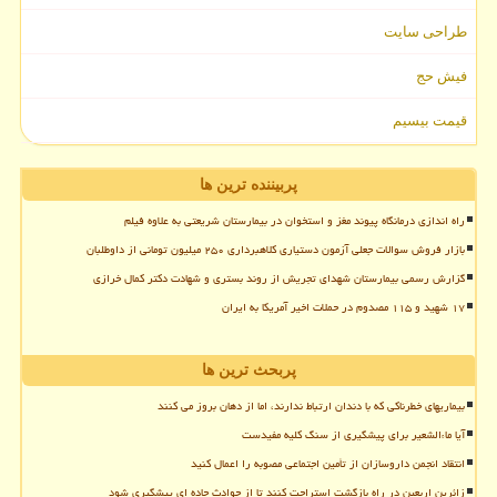
طراحی سایت
فیش حج
قیمت بیسیم
پربیننده ترین ها
راه اندازی درمانگاه پیوند مغز و استخوان در بیمارستان شریعتی به علاوه فیلم
بازار فروش سوالات جعلی آزمون دستیاری کلاهبرداری ۲۵۰ میلیون تومانی از داوطلبان
گزارش رسمی بیمارستان شهدای تجریش از روند بستری و شهادت دکتر کمال خرازی
۱۷ شهید و ۱۱۵ مصدوم در حملات اخیر آمریکا به ایران
پربحث ترین ها
بیماریهای خطرناکی که با دندان ارتباط ندارند، اما از دهان بروز می کنند
آیا ماءالشعیر برای پیشگیری از سنگ کلیه مفیدست
انتقاد انجمن داروسازان از تأمین اجتماعی مصوبه را اعمال کنید
زائرین اربعین در راه بازگشت استراحت کنند تا از حوادث جاده ای پیشگیری شود