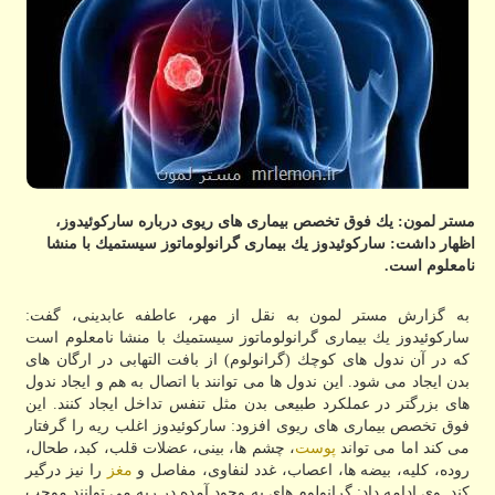
مستر لمون: یك فوق تخصص بیماری های ریوی درباره ساركوئیدوز،
اظهار داشت: ساركوئیدوز یك بیماری گرانولوماتوز سیستمیك با منشا
نامعلوم است.
به گزارش مستر لمون به نقل از مهر، عاطفه عابدینی، گفت:
ساركوئیدوز یك بیماری گرانولوماتوز سیستمیك با منشا نامعلوم است
كه در آن ندول های كوچك (گرانولوم) از بافت التهابی در ارگان های
بدن ایجاد می شود. این ندول ها می توانند با اتصال به هم و ایجاد ندول
های بزرگتر در عملكرد طبیعی بدن مثل تنفس تداخل ایجاد كنند. این
فوق تخصص بیماری های ریوی افزود: ساركوئیدوز اغلب ریه را گرفتار
می كند اما می تواند
پوست
، چشم ها، بینی، عضلات قلب، كبد، طحال،
روده، كلیه، بیضه ها، اعصاب، غدد لنفاوی، مفاصل و
مغز
را نیز درگیر
كند. وی ادامه داد: گرانولوم های به وجود آمده در ریه می توانند موجب