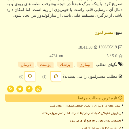
تصریح كرد: بااینكه مرگ عمدتاً در نتیجه پیشرفت لطمه های ریوی و به
دنبال آن نارسایی قلب راست یا خونریزی از ریه است، اما امكان دارد
ناشی از درگیری مستقیم قلبی ناشی از ساركوئیدوز نیز ایجاد شود.
منبع:
مستر لمون
1398/05/19
18:41:58
4731
/ 5
5.0
تگهای مطلب:
بیماری
,
پزشك
,
پوست
,
درمان
مطلب مسترلمون را می پسندید؟
(0)
(1)
تازه ترین مطالب مرتبط
انتقاد انجمن داروسازان از تأمین اجتماعی مصوبه را اعمال کنید
بیماریهای خطرناکی که با دندان ارتباط ندارند، اما از دهان بروز می کنند
محصولات بدون مجوز روجا جمع آوری می شود
غنی ترین غذا های سرشار از آهن