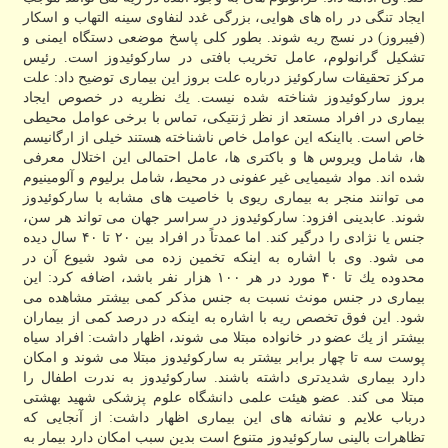
ایجاد تنگی در راه های هوایی، بزرگی غدد لنفاوی سینه التهاب و اسكار
(فیبروز) در نسج ریه شوند. بطور كلی پاسخ موضعی دستگاه ایمنی و
تشكیل گرانولوم، عامل تخریب بافتی در ساركوئیدوز است. رئیس
مركز تحقیقات ساركوئیز درباره علت بروز این بیماری توضیح داد: علت
بروز ساركوئیدوز شناخته شده نیست. یك نظریه در خصوص ایجاد
بیماری در افراد مستعد از نظر ژنتیكی، تماس با برخی عوامل محیطی
خاص است. بااینكه این عوامل خاص ناشناخته هستند خیلی از ارگانیسم
ها، شامل ویروس ها و باكتری ها، عامل احتمالی این اختلال معرفی
شده اند. مواد شیمیایی غیر عفونی در محیط، شامل برلیوم و آلومینیوم
می توانند منجر به بیماری ریوی با خاصیت های مشابه با ساركوئیدوز
شوند. عابدینی افزود: ساركوئیدوز در سراسر جهان می تواند هر سن،
جنس یا نژادی را درگیر كند. اما عمدتاً در افراد بین ۲۰ تا ۴۰ سال دیده
می شود. وی با اشاره به اینكه تخمین زده می شود شیوع آن در
محدوده یك تا ۴۰ مورد در هر ۱۰۰ هزار نفر باشد، اضافه كرد: این
بیماری در جنس مونث نسبت به جنس مذكر كمی بیشتر مشاهده می
شود. این فوق تخصص ریه با اشاره به اینكه در درصد كمی از بیماران
بیشتر از یك عضو در خانواده مبتلا می شوند، اظهار داشت: افراد سیاه
پوست سه تا چهار برابر بیشتر به ساركوئیدوز مبتلا می شوند و امكان
دارد بیماری شدیدتری داشته باشند. ساركوئیدوز به ندرت اطفال را
مبتلا می كند. عضو هیئت علمی دانشگاه علوم پزشكی شهید بهشتی
درباب علایم و نشانه های این بیماری اظهار داشت: از آنجایی كه
تظاهرات بالینی ساركوئیدوز متنوع است بدین سبب امكان دارد بیمار به