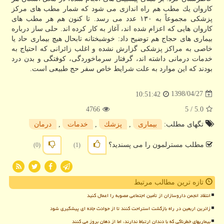
كاروان یك مطب هم راه اندازی می شود كه شمار مطب های مركز
پزشكی مجموعاً به ۱۳۰ عدد می رسد. تا كنون هم هر مطب های
كاروان هایی كه اعزام شده اند، آغاز به كار كرده اند. حلی ساز درباره
بیماری های حجاج هم توضیح داد: خوشبختانه تابحال هیچ بیماری حاد یا
خاصی به مراكز پزشكی گزارش نشده و اغلب زائرانی كه احتیاج به
خدمات درمانی داشته اند، گرفتار سرماخوردگی، كوفتگی و بدن درد
بودند كه این موارد به علت شرایط خاص سفر حج طبیعی است.
1398/04/27
10:51:42
4766
/ 5
5.0
تگهای مطلب:
بیماری
,
پزشك
,
خدمات
,
درمان
مطلب مسترلمون را می پسندید؟
(0)
(1)
تازه ترین مطالب مرتبط
انتقاد انجمن داروسازان از تأمین اجتماعی مصوبه را اعمال کنید
زائرین اربعین در راه بازگشت استراحت کنند تا از حوادث جاده ای پیشگیری شود
بیماریهای خطرناکی که با دندان ارتباط ندارند، اما از دهان بروز می کنند