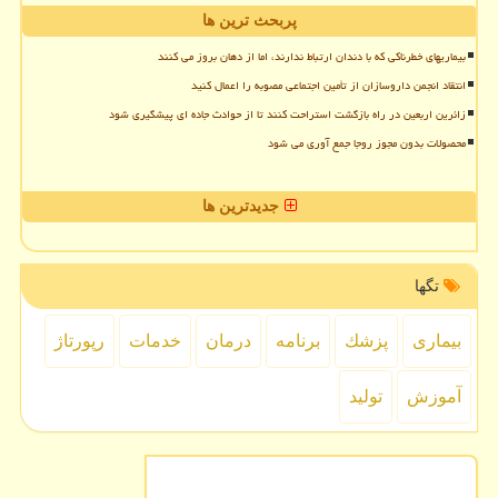
پربحث ترین ها
بیماریهای خطرناکی که با دندان ارتباط ندارند، اما از دهان بروز می کنند
انتقاد انجمن داروسازان از تأمین اجتماعی مصوبه را اعمال کنید
زائرین اربعین در راه بازگشت استراحت کنند تا از حوادث جاده ای پیشگیری شود
محصولات بدون مجوز روجا جمع آوری می شود
جدیدترین ها
تگها
بیماری
پزشك
برنامه
درمان
خدمات
رپورتاژ
آموزش
تولید