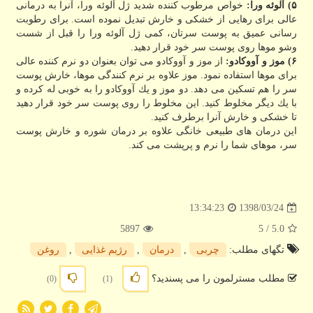
۵) آلوئه ورا:
خواص مرطوب كننده شدید ژل آلوئه ورا، آنرا به درمانی
عالی برای رهایی از خشكی و خارش تبدیل نموده است. برای رطوبت
رسانی عمیق به پوست سرتان، كمی ژل آلوئه ورا را قبل از شست
وشو موها روی پوست سر خود قرار دهید.
۶) موز و آووكادو:
از موز و آووكادو می توان بعنوان دو نرم كننده عالی
برای موها استفاده نمود. موز علاوه بر نرم كنندگی موها، خارش پوست
سر را هم تسكین می دهد. دو موز و یك آووكادو را به خوبی له كرده و
با یك دیگر مخلوط كنید. این مخلوط را روی پوست سر خود قرار دهید
تا خشكی و خارش آنرا برطرف كنید.
این درمان های طبیعی خانگی علاوه بر درمان شوره و خارش پوست
سر، موهای شما را نرم و پرپشت می كند.
1398/03/24
13:34:23
5897
/ 5
5.0
تگهای مطلب:
چربی
,
درمان
,
رژیم غذایی
,
روغن
مطلب مسترلمون را می پسندید؟
(0)
(1)