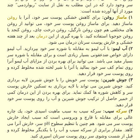
سر وجود دارد كه در این مطلب به نقل از سایت "ریواردمی" چند
مورد از آنها آورده شده است:
۱)
ماساژ
روغن:
برای كاهش خشكی پوست سر خود، آنرا با
روغن
ماساژ دهید. برای ماساژ روغن پوست سر خود، می توانید از روغن
های مختلفی هم چون روغن نارگیل، روغن درخت چای، روغن كنجد یا
روغن جوجوبا استفاده كنید. با بهره گیری از این
درمان
بعد از چند هفته
خشكی و خارش پوست سرتان درمان می شود.
۲) آب لیمو:
با آب لیمو به مقابله با شوره سر خود بپردازید. آب لیمو
دارای خواص ضدعفونی بسیار زیادی است و برای مقابله با شوره سر
بسیار مفید می باشد. می توانید برای بهره بردن از مزایای آب لیمو آنرا
روی تمام كف سر خود بمالید یا آنرا با شیر لخته شده مخلوط كرده و
روی پوست سر خود قرار دهید.
۳) جوش شیرین:
پوست سر خویش را با جوش شیرین لایه برداری
كنید. جوش شیرین می تواند با لایه برداری به تسكین خارش پوست
سر و كاهش شوره ها كمك نماید. برای بهره بردن از این درمان كمی
از خمیر حاصل از تركیب جوش شیرین و آب را روی پوست سر خود
قرار دهید.
۴)
سركه
سیب:
سركه سیب به سبب ماهیت اسیدی خود، یك چاره
عالی برای مقابله با قارچ و ویروسی است كه سبب ایجاد خارش
پوست سر می شود. هم چنین با تنظیم سطوح pH سر، خارش آنرا می
كاهد. مقدار برابری از سركه سیب و آب را با یكدیگر مخلوط كرده و
قبل از شست وشوی سر روی پوست سرتان اسپری كنید.