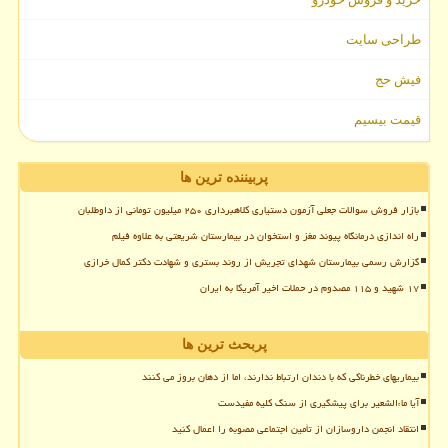
طراحی سایت
فیش حج
قیمت بیسیم
پربیننده ترین ها
بازار فروش سوالات جعلی آزمون دستیاری کلاهبرداری ۲۵۰ میلیون تومانی از داوطلبان
راه اندازی درمانگاه پیوند مغز و استخوان در بیمارستان شریعتی به علاوه فیلم
گزارش رسمی بیمارستان شهدای تجریش از روند بستری و شهادت دکتر کمال خرازی
۱۷ شهید و ۱۱۵ مصدوم در حملات اخیر آمریکا به ایران
پربحث ترین ها
بیماریهای خطرناکی که با دندان ارتباط ندارند، اما از دهان بروز می کنند
آیا ماءالشعیر برای پیشگیری از سنگ کلیه مفیدست
انتقاد انجمن داروسازان از تأمین اجتماعی مصوبه را اعمال کنید