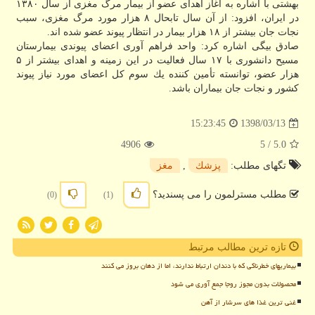
بهشتی با اشاره به آغاز اهدای عضو از بیمار مرگ مغزی از سال ۱۳۸۰
در ایران، افزود: از آن سال تابحال ۸ هزار مورد مرگ مغزی، سبب
نجات جان بیشتر از ۱۸ هزار بیمار در انتظار پیوند عضو شده اند.
صادق بیگی اشاره كرد: واحد فراهم آوری اعضای پیوندی بیمارستان
مسیح دانشوری با ۱۷ سال فعالیت در این زمینه و اهدای بیشتر از ۵
هزار عضو، توانسته تأمین كننده یك سوم كل اعضای مورد نیاز پیوند
كشور و نجات جان بیماران باشد.
1398/03/13
15:23:45
4906
/ 5
5.0
تگهای مطلب:
پزشك
,
مغز
مطلب مسترلمون را می پسندید؟
(0)
(1)
تازه ترین مطالب مرتبط
بیماریهای خطرناکی که با دندان ارتباط ندارند، اما از دهان بروز می کنند
محصولات بدون مجوز روجا جمع آوری می شود
غنی ترین غذا های سرشار از آهن