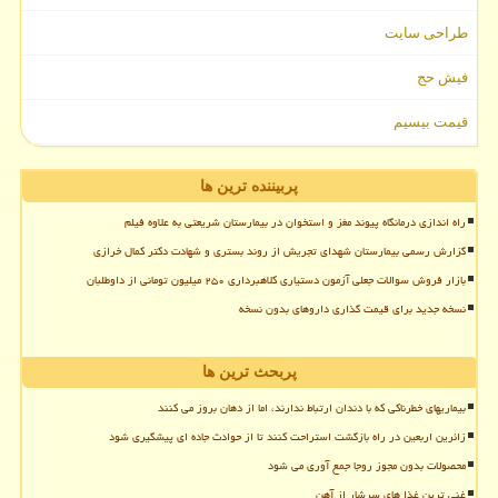
طراحی سایت
فیش حج
قیمت بیسیم
پربیننده ترین ها
راه اندازی درمانگاه پیوند مغز و استخوان در بیمارستان شریعتی به علاوه فیلم
گزارش رسمی بیمارستان شهدای تجریش از روند بستری و شهادت دکتر کمال خرازی
بازار فروش سوالات جعلی آزمون دستیاری کلاهبرداری ۲۵۰ میلیون تومانی از داوطلبان
نسخه جدید برای قیمت گذاری داروهای بدون نسخه
پربحث ترین ها
بیماریهای خطرناکی که با دندان ارتباط ندارند، اما از دهان بروز می کنند
زائرین اربعین در راه بازگشت استراحت کنند تا از حوادث جاده ای پیشگیری شود
محصولات بدون مجوز روجا جمع آوری می شود
غنی ترین غذا های سرشار از آهن