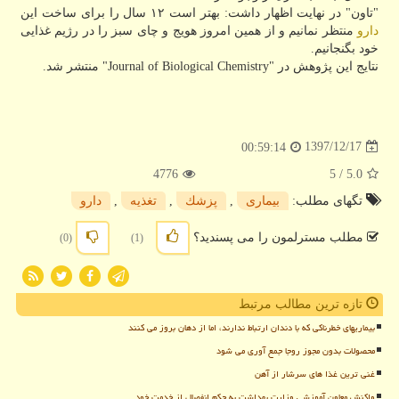
"تاون" در نهایت اظهار داشت: بهتر است ۱۲ سال را برای ساخت این
دارو
منتظر نمانیم و از همین امروز هویج و چای سبز را در رژیم غذایی
خود بگنجانیم.
نتایج این پژوهش در "Journal of Biological Chemistry" منتشر شد.
1397/12/17
00:59:14
4776
/ 5
5.0
تگهای مطلب:
بیماری
,
پزشك
,
تغذیه
,
دارو
مطلب مسترلمون را می پسندید؟
(0)
(1)
تازه ترین مطالب مرتبط
بیماریهای خطرناکی که با دندان ارتباط ندارند، اما از دهان بروز می کنند
محصولات بدون مجوز روجا جمع آوری می شود
غنی ترین غذا های سرشار از آهن
واکنش معاون آموزشی وزارت بهداشت به حکم انفصال از خدمت خود