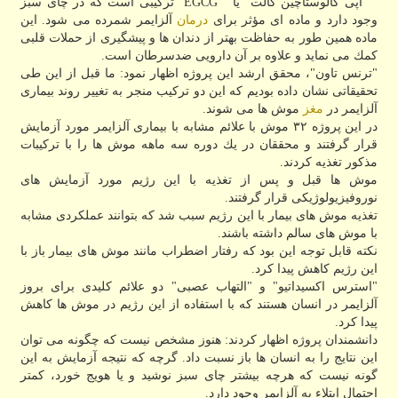
"" اپی گالوستاچین گالت" یا " EGCG" تركیبی است كه در چای سبز
وجود دارد و ماده ای مؤثر برای
درمان
آلزایمر شمرده می شود. این
ماده همین طور به حفاظت بهتر از دندان ها و پیشگیری از حملات قلبی
كمك می نماید و علاوه بر آن دارویی ضدسرطان است.
"ترنس تاون"، محقق ارشد این پروژه اظهار نمود: ما قبل از این طی
تحقیقاتی نشان داده بودیم كه این دو تركیب منجر به تغییر روند بیماری
آلزایمر در
مغز
موش ها می شوند.
در این پروژه ۳۲ موش با علائم مشابه با بیماری آلزایمر مورد آزمایش
قرار گرفتند و محققان در یك دوره سه ماهه موش ها را با تركیبات
مذكور تغذیه كردند.
موش ها قبل و پس از تغذیه با این رژیم مورد آزمایش های
نوروفیزیولوژیكی قرار گرفتند.
تغذیه موش های بیمار با این رژیم سبب شد كه بتوانند عملكردی مشابه
با موش های سالم داشته باشند.
نكته قابل توجه این بود كه رفتار اضطراب مانند موش های بیمار باز با
این رژیم كاهش پیدا كرد.
"استرس اكسیداتیو" و "التهاب عصبی" دو علائم كلیدی برای بروز
آلزایمر در انسان هستند كه با استفاده از این رژیم در موش ها كاهش
پیدا كرد.
دانشمندان پروژه اظهار كردند: هنوز مشخص نیست كه چگونه می توان
این نتایج را به انسان ها باز نسبت داد. گرچه كه نتیجه آزمایش به این
گونه نیست كه هرچه بیشتر چای سبز نوشید و یا هویج خورد، كمتر
احتمال ابتلاء به آلزایمر وجود دارد.