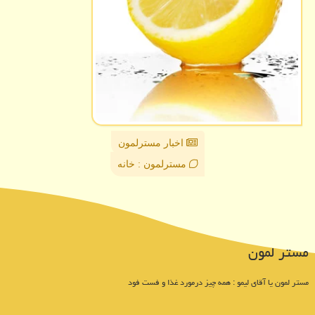
اخبار مسترلمون
مسترلمون : خانه
مستر لمون
مستر لمون یا آقای لیمو : همه چیز درمورد غذا و فست فود