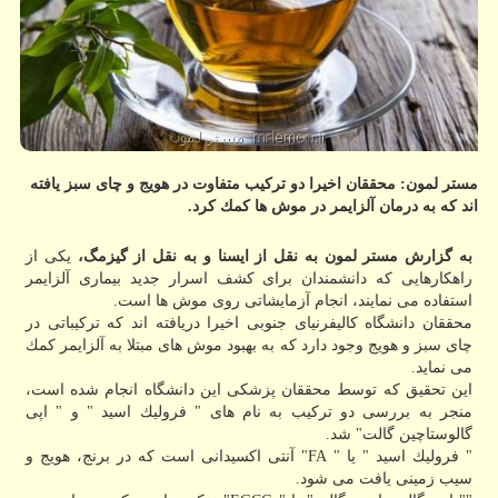
مستر لمون: محققان اخیرا دو تركیب متفاوت در هویج و چای سبز یافته
اند كه به درمان آلزایمر در موش ها كمك كرد.
به گزارش مستر لمون به نقل از ایسنا و به نقل از گیزمگ،
یكی از
راهكارهایی كه دانشمندان برای كشف اسرار جدید بیماری آلزایمر
استفاده می نمایند، انجام آزمایشاتی روی موش ها است.
محققان دانشگاه كالیفرنیای جنوبی اخیرا دریافته اند كه تركیباتی در
چای سبز و هویج وجود دارد كه به بهبود موش های مبتلا به آلزایمر كمك
می نماید.
این تحقیق كه توسط محققان پزشكی این دانشگاه انجام شده است،
منجر به بررسی دو تركیب به نام های " فرولیك اسید " و " اپی
گالوستاچین گالت" شد.
" فرولیك اسید " یا " FA" آنتی اكسیدانی است كه در برنج، هویج و
سیب زمینی یافت می شود.