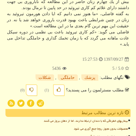
بیش از یك چهارم زنان حاضر در این مطالعه كه ناباروری بی جهت
داشتند دارای علائم كم كاری تیروئید در حد پایین تا نرمال بودند.
به گفته فاضلی، «ما هنوز نمی دانیم كه ایا دادن هورمون تیروئید به
زنان در چنین شرایطی باعث بهبود قدرت باروری خواهد شد یا نه. در
حقیقت این مهم ترین گام بعدی ما در این مطالعه است.»
فاضلی می گوید: «كم كاری تیروئید باعث بی نظمی در دوره سیكل
عادت ماهانه می گردد كه با زمان تخمك گذاری و حاملگی تداخل می
یابد.»
1397/09/27
15:27:53
5436
/ 5
5.0
تگهای مطلب:
پزشك
,
حاملگی
,
شكلات
مطلب مسترلمون را می پسندید؟
(0)
(1)
تازه ترین مطالب مرتبط
بیماریهای خطرناکی که با دندان ارتباط ندارند، اما از دهان بروز می کنند
محصولات بدون مجوز روجا جمع آوری می شود