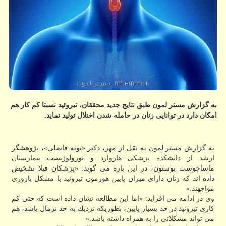
به گزارش مستر لمون طبق نتایج جدید محققان، تیروئید نسبتا كم كار هم
امكان دارد در توانایی زنان در حامله شدن اختلال تولید نماید.
به گزارش مستر لمون به نقل از مهر، دكتر «پونه فاضلی»، پژوهشگر
ارشد از دانشكده پزشكی هاروارد و نورولوژیست بیمارستان
ماساچوست بوستون، در این باره می گوید: «پزشكان قبلا تشخیص
داده اند كه زنان دارای میزان پایین هورمون تیروئید با مشكل باروری
مواجهند.»
وی در ادامه می افزاید: «اما این مطالعه نشان داده است كه حتی كم
كاری تیروئید در حد بسیار پایین، بطوریكه نزدیك به حد نرمال باشد، هم
می تواند مشكلاتی را به همراه داشته باشد.»