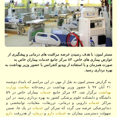
مستر لمون: با هدف رسیدن عرضه مراقبت های درمانی و پیشگیری از
عوارض بیماری های خاص، ۸۳ مركز جامع خدمات بیماران خاص به
صورت همزمان و با استفاده از ویدیو كنفرانس با حضور وزیر بهداشت به
بهره برداری رسید.
به گزارش مستر لمون به نقل از مهر، در این مراسم كه بامداد دوشنبه
۲۱ آبان ۹۷ با حضور وزیر بهداشت در رصدخانه
سلامت
وزارت
بهداشت
برگزار شد، ۸۳ مركز جامع
خدمات
بیماران خاص در ۵۹
دانشگاه و دانشكده علوم پزشكی كشور به بهره برداری رسید. در این
مراكز
خدمات
دارویی و درمانی، تزریقات، معاینات، توانبخشی و
دندانپزشكی عرضه می گردد كه تمركز این
خدمات
در یك جا، ضمن
سهولت دسترسی بیماران به
خدمات
دارو
و
درمان
، از هدررفت
دارو