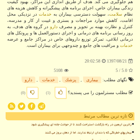
هم جلوگیری می كند. هدف از طریق اندازی این مراكز، بهبود كیفیت
زندگی بیماران خاص، اجرای برنامه های پیشگیرانه و كاهش هزینه های
نظام
سلامت
، سهولت دسترسی بیماران به
خدمات
در نزدیكی محل
اقامت، كاهش موارد مراجعات و بستری و غیبت از كار و مدرسه،
كنترل و نظارت بهینه بر تجویز و مصرف
دارو
در گروه های هدف، به
روز رسانی برنامه های درمانی و اجرای دستورالعمل ها و پروتكل های
درمانی ابلاغی، تمركز توزیع داروهای خاص در مراكز جامع و عرضه
خدمات
و مراقبت های جامع و چندوجهی برای بیماران است.
1397/08/21
20:02:58
5108
/ 5
5.0
تگهای مطلب:
بیماری
,
پزشك
,
خدمات
,
دارو
مطلب مسترلمون را می پسندید؟
(0)
(1)
تازه ترین مطالب مرتبط
زائرین اربعین در راه بازگشت استراحت کنند تا از حوادث جاده ای پیشگیری شود
بیماریهای خطرناکی که با دندان ارتباط ندارند، اما از دهان بروز می کنند