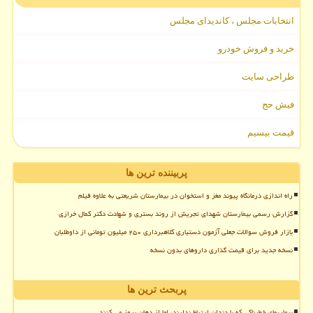
انتخابات مجلس ، کاندیدای مجلس
خرید و فروش خودرو
طراحی سایت
فیش حج
قیمت بیسیم
پربیننده ترین ها
راه اندازی درمانگاه پیوند مغز و استخوان در بیمارستان شریعتی به علاوه فیلم
گزارش رسمی بیمارستان شهدای تجریش از روند بستری و شهادت دکتر کمال خرازی
بازار فروش سوالات جعلی آزمون دستیاری کلاهبرداری ۲۵۰ میلیون تومانی از داوطلبان
نسخه جدید برای قیمت گذاری داروهای بدون نسخه
پربحث ترین ها
بیماریهای خطرناکی که با دندان ارتباط ندارند، اما از دهان بروز می کنند