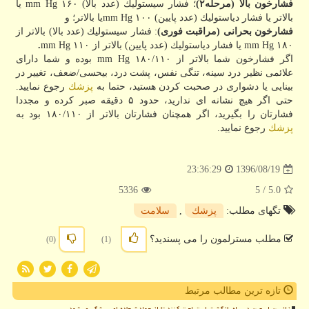
فشارخون بالا (مرحله۲)
؛ فشار سیستولیك (عدد بالا) mm Hg ۱۶۰ یا
بالاتر یا فشار دیاستولیك (عدد پایین) ۱۰۰ mm Hgیا بالاتر؛ و
فشارخون بحرانی (مراقبت فوری)
: فشار سیستولیك (عدد بالا) بالاتر از
mm Hg ۱۸۰ یا فشار دیاستولیك (عدد پایین) بالاتر از ۱۱۰ mm Hg
.
اگر فشارخون شما بالاتر از ۱۸۰/۱۱۰ mm Hg بوده و شما دارای
علائمی نظیر درد سینه، تنگی نفس، پشت درد، بیحسی/ضعف، تغییر در
بینایی یا دشواری در صحبت كردن هستید، حتما به
پزشك
رجوع نمایید.
حتی اگر هیچ نشانه ای ندارید، حدود ۵ دقیقه صبر كرده و مجددا
فشارتان را بگیرید، اگر همچنان فشارتان بالاتر از ۱۸۰/۱۱۰ بود به
پزشك
رجوع نمایید.
1396/08/19
23:36:29
5336
/ 5
5.0
تگهای مطلب:
پزشك
,
سلامت
مطلب مسترلمون را می پسندید؟
(0)
(1)
تازه ترین مطالب مرتبط