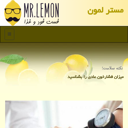
مستر لمون
منو
نكته سلامت؛
میزان فشارخون عادی را بشناسید