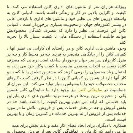
روزانه هزاران نفر از ماشین های اداری کانن استفاده می کنند. تا
کیفیت و کارایی بالایی در کار و زندگی داشته باشند. کمپانی کانن به
واسطه دوربین های بی نظیر خود و ماشین های اداری با بازدهی عالی
در بیشتر کشورهای جهان از محبوبیت بسیاری برخوردار است ، کمپانی
کانن این فرصت بی نظیر را دارد که مصرف کنندگان محصولاتش
بتوانند قابلیت استفاده از دستگاه هایی با کیفیت بسیار بالا را تجربه
کنند.
وجود ماشین های اداری کانن و در راستای آن کارایی بی نظیر آنها ،
کمپانی کانن را از جایگاهی منحصر به فردی چه در محیط کار و چه در
منزل کاربران سراسر جهان برخوردار ساخته است. زمانی که مصرف
کننده دست به انتخاب محصول مناسب با کسب وکار خود می زند، به
احتمال زیاد محصولی را برمی گزیند که بیشترین تطبیق را با کسب و
کار آنها دارد از همین رو کمپانی کانن با در نظر گرفتن کسب کارهای
مختلف محصولات خود را با وسواس بسیار تولید می کند . این میزان از
حساسیت در
نمایندگی کانن
نیز وجود دارد ما نمایندگی کانن هستیم
یکی از محبوب ترین برندها در عرصه تولید ماشین های اداری بنابراین
باید خدماتی که ارائه می دهیم بهترین کیفیت را داشته باشد چه در
بخش فروش و چه در بخش خدمات پس از فروش . تلاش ما در مورد
خدمات پس از فروش ارائه بهترین خدمات در کمترین زمان و با بهترین
قیمت است.
همکاری با دیگران برای ایجاد فضای کار مفید و لذت بخش برای همه
ما می دانیم که کارمان در
نمایندگی کانن
بعد از فروش محصول به