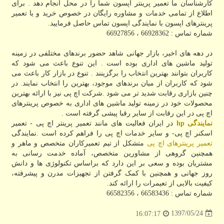
کارشناسان ما تعمیر پرینتر اپسون شما را در محل انجام دهد . برای
اطلاع از تمامی خدمات و مشاوره رایگان در خصوص خرید و یا تعمیر
پرینترهای اپسون با نمایندگی اپسون تماس حاصل فرمایید.
شماره تماس : 66928362 ، 66927856
در دهه های اخیر، بازار جهانی شاهد حضور برندهای مختلفی در زمینه
تولید ماشین های اداری بوده است . این تنوع باعث می شود که
کاربران بتوانند بهترین انتخاب را برگزینند . تنوع در بازار کار باعث می
شود که کاربران از میان برندهای موجود، بهترین را انتخاب نمایند. در
چنین بازاری رقابت شدید تر می شود .شرکت اچ پی نیز با ارائه بهترین
محصولات خود در زمینه تولید ماشین های اداری به خصوص پرینترهای
اچ پی در این رقابت از سایر رقبا پیشی گرفته است .
نمایندگی
hp
در ایران فعالیت های مانند تعمیر پرینتر اچ پی - تعمیر
اسکنر اچ پی- و سایر خدمات اچ پی را فراهم کرده است .نمایندگی
تعمیر پرینترهای اچ پی
متشکل از تیم تعمیرکاران متخصص و ماهر و
همچنین گروهی از مشاورین متخصص، آماده خدمت رسانی به
مشتریان بوده و سعی بر این دارد که براساس تکنولوژی ها و دانش
روز جهانی و همچنین با کمک گرفتن از تجهیزات مدرن و پیشرفته،
کیفیت بالایی از تعیمرات را ارائه کند.
شماره تماس : 66583436 ، 66582356
1397/05/24
16:07:17