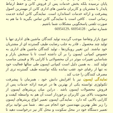
پایان نرسیده بلکه بخش خدمات پس از فروش کانن و حفظ ارتباط
پایدار با مشتریان و کاربران ماشین های اداری کانن از مهمترین اصول
پیشرفت و ارائه خدمات استاندارد است. نمایندگی کانن آماده خدمت
رسانی است . کافی است با نمایندگی کانن تماس بگیرید تا ما هم به
صورت تلفنی پاسخگویی مشکلات شما باشیم .
شماره تماس : 66954128 ،66954129
تنوع بازار وتقاضا موجب گرديده توليد كنندگان ماشین های اداری تنها با
توليد چند محصول ، قادر به جلب رضايت طيف گسترده اي از مشتريان
خود نباشند. اين تغيير رويكردها ، توليد كنندگان ماشین های اداری به
خصوص کمپانی اپسون را بر آن داشته است تا با سنجش بازار و
شناسايي تغييرات موثر در آن محصولاتی با کارایی بالا و قیمتی مناسب
تولید کنند . به همين دليل است کمپانی اپسون طی سالها فعالیت خود
نه تنها از رقبای خود عقب نمانده بلکه توانسته طیف گسترده تری از
مصرف کنندگان را جذب کند .
نمایندگی اپسون
نیز با افزایش دانش خود ، همزمان با پیشرفت
تکنولوژی توانسته یکی از بهترین ها در عرصه ارائه خدمات پس از
فروش محصولات اپسون باشد . دراین میان پرینترهای اپسون از
محبوبیت بالای بین کاربران برخوردار است آن هم به واسطه کیفت و
کارایی بالایی که دارد . نمایندگی اپسون تعمیر انواع پرینترهای اپسون
را زیر نظر بهترین مهندسین خود انجام می دهد . شما می توانید برای
تعمیر دستگاه خود در محل سکونت و محل کار نیز درخواست دهید تا