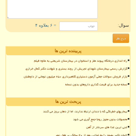
سوال:
= ۶ بعلاوه ۴
پربیننده ترین ها
راه اندازی درمانگاه پیوند مغز و استخوان در بیمارستان شریعتی به علاوه فیلم
گزارش رسمی بیمارستان شهدای تجریش از روند بستری و شهادت دکتر کمال خرازی
بازار فروش سوالات جعلی آزمون دستیاری کلاهبرداری ۲۵۰ میلیون تومانی از داوطلبان
نسخه جدید برای قیمت گذاری داروهای بدون نسخه
پربحث ترین ها
بیماریهای خطرناکی که با دندان ارتباط ندارند، اما از دهان بروز می کنند
محصولات بدون مجوز روجا جمع آوری می شود
غنی ترین غذا های سرشار از آهن
اثبات تأثیر بهبود رژیم غذایی بعد از ۴۰ سالگی بر طول عمر