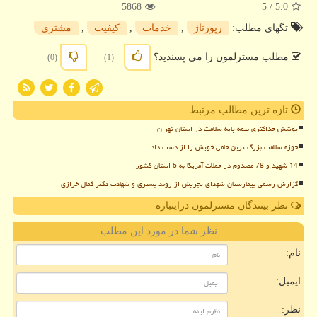
5868
/ 5
5.0
تگهای مطلب:
رپورتاژ
,
خدمات
,
كیفیت
,
مشتری
مطلب مسترلمون را می پسندید؟
(0)
(1)
تازه ترین مطالب مرتبط
پوشش حداکثری بیمه پایه سلامت در استان تهران
حوزه سلامت بزرگ ترین حامی خویش را از دست داد
14 شهید و 78 مصدوم در حملات آمریکا به 5 استان کشور
گزارش رسمی بیمارستان شهدای تجریش از روند بستری و شهادت دکتر کمال خرازی
نظر بینندگان مسترلمون دراینباره
نظر شما در مورد این مطلب
نام:
ایمیل:
نظر: