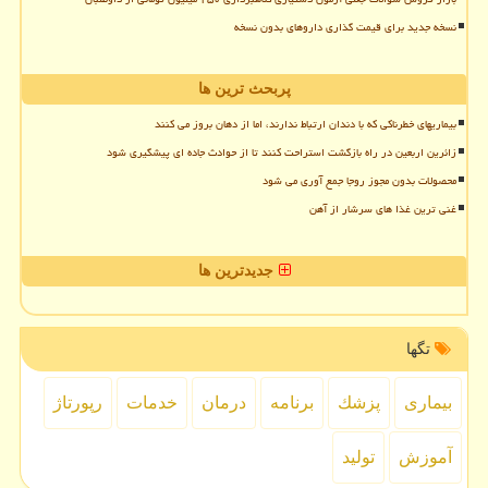
نسخه جدید برای قیمت گذاری داروهای بدون نسخه
پربحث ترین ها
بیماریهای خطرناکی که با دندان ارتباط ندارند، اما از دهان بروز می کنند
زائرین اربعین در راه بازگشت استراحت کنند تا از حوادث جاده ای پیشگیری شود
محصولات بدون مجوز روجا جمع آوری می شود
غنی ترین غذا های سرشار از آهن
جدیدترین ها
تگها
بیماری
پزشك
برنامه
درمان
خدمات
رپورتاژ
آموزش
تولید