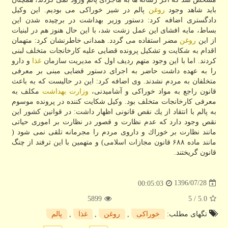
باید شاهد وجود
روغن
پالم در شیر خوراكی می بودیم. این وكیل
دادگستری اضافه كرد: دستور وزیر بهداشت در برچیده شدن این
بساط، مایه افشای این عمل زشت شد، با این حال هنوز هم در لبنیات
از این
روغن
مضر استفاده می گردد. همدانی خاطرنشان كرد: متهمان
اقدام به شكایت و تشكیل پرونده قضایی علیه كارخانجات متخلف لبنی
كردند. اما با این وجود متهم ردیف اول كه مدیریت سازمان
غذا
و دارو
را به عهده داشت حاضر به اجرای دستور قضایی مبنی بر معرفی
متخلفان به مردم نشدند. وی اضافه كرد: این در حالیست كه به باعث
قانون راجع به مواد خوراكی و آشامیدنی،
وزارت بهداشت
مكلف به
معرفی كارخانجات متخلف بود. وكیل شكایت كننده در پرونده موسوم
به پالم با انتقاد از یك نقص قانونی اظهار داشت: در قوانین كشور این
نقص وجود دارد كه عدم نظارت و قصور در نظارت بر اموری حیاتی
مانند نظارت بر خوراك و داروی مردم را مجرمانه تلقی نمی شود (
مانند ماده ۶۸۸ قانون مجازات اسلامی) و متهمین با این ترفند از چنگ
قانون گریختند.
1396/07/28
00:05:03
5899
/ 5
5.0
تگهای مطلب:
خوراكی
,
روغن
,
غذا
,
پالم