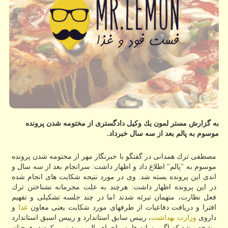
به گزارش مستر لمون یك وكیل دادگستری از مختومه شدن پرونده
موسوم به پالم بعد از سه سال خبرداد.
مصطفی ترك همدانی در گفتگو با خبرنگار مهر از مختومه شدن پرونده
موسوم به "پالم" اطلاع داد و اظهار داشت: سرانجام بعد از سه سال و
اندی این پرونده بسته شد. وی در مورد نتیجه شكایت های انجام شده
در این پرونده اظهار داشت: هرچند به علت مجرمانه نشناختن ترك
فعل نظارت، متهمان تبرئه شدند اما در چند جلسه تشكیلی و تفهیم
افترا و دریافت دفاعیات از طرفهای مورد شكایت یعنی معاون
غذا
و
داروی
وزارت بهداشت
، رییس سابق استاندارد و رییس اسبق استاندارد
مشخص شد كه اگر رسانه ها به ماجرای پالم ورود نمی كردند، همچنان