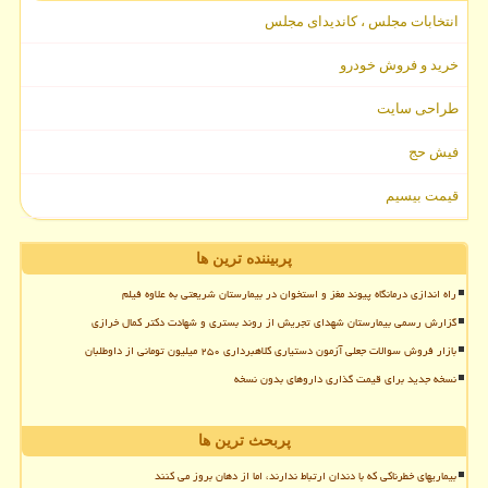
انتخابات مجلس ، کاندیدای مجلس
خرید و فروش خودرو
طراحی سایت
فیش حج
قیمت بیسیم
پربیننده ترین ها
راه اندازی درمانگاه پیوند مغز و استخوان در بیمارستان شریعتی به علاوه فیلم
گزارش رسمی بیمارستان شهدای تجریش از روند بستری و شهادت دکتر کمال خرازی
بازار فروش سوالات جعلی آزمون دستیاری کلاهبرداری ۲۵۰ میلیون تومانی از داوطلبان
نسخه جدید برای قیمت گذاری داروهای بدون نسخه
پربحث ترین ها
بیماریهای خطرناکی که با دندان ارتباط ندارند، اما از دهان بروز می کنند