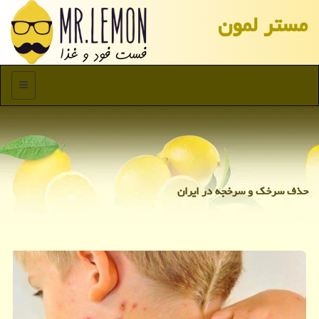
مستر لمون
منو
حذف سرخک و سرخجه در ایران