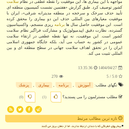
مواجهه با این بیماری ها، این موفقیت را نقطه عطفی در نظام
سلامت
کشور توصیف کرد. طبق گزارش «هفتمین نشست کمیسیون منطقه ای
تأیید حذف سرخک و سرخجه در منطقه مدیترانه شرقی»، ایران با
موفقیت معیارهای بین المللی حذف این دو بیماری را محقق کرده
است. این موفقیت حاصل سال ها
برنامه
ریزی منسجم، واکسیناسیون
گسترده، نظارت دقیق اپیدمیولوژیک و مشارکت فراگیر نظام سلامت
کشور است. این موفقیت، نه تنها نقطه عطفی در ارتقاء سلامت
عمومی در کشور به حساب می آید، بلکه جایگاه جمهوری اسلامی
ایران را در تحقق اهداف سلامت جهانی در سطح منطقه ای و بین
المللی تثبیت می کند.
1404/04/27
13:35:36
270
/ 5
5.0
تگهای مطلب:
آموزش
,
برنامه
,
بیماری
,
پزشك
مطلب مسترلمون را می پسندید؟
(0)
(1)
تازه ترین مطالب مرتبط
بیماریهای خطرناکی که با دندان ارتباط ندارند، اما از دهان بروز می کنند