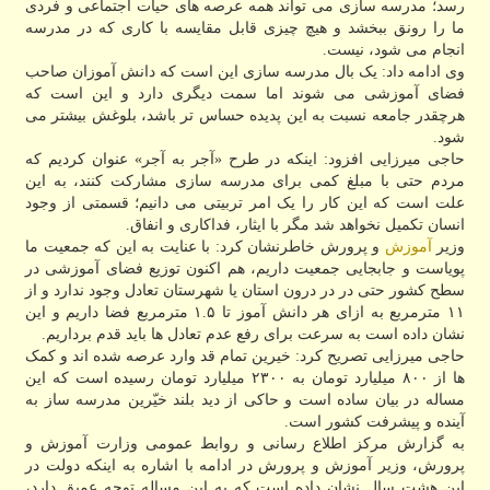
رسد؛ مدرسه سازی می تواند همه عرصه های حیات اجتماعی و فردی
ما را رونق ببخشد و هیچ چیزی قابل مقایسه با کاری که در مدرسه
انجام می شود، نیست.
وی ادامه داد: یک بال مدرسه سازی این است که دانش آموزان صاحب
فضای آموزشی می شوند اما سمت دیگری دارد و این است که
هرچقدر جامعه نسبت به این پدیده حساس تر باشد، بلوغش بیشتر می
شود.
حاجی میرزایی افزود: اینکه در طرح «آجر به آجر» عنوان کردیم که
مردم حتی با مبلغ کمی برای مدرسه سازی مشارکت کنند، به این
علت است که این کار را یک امر تربیتی می دانیم؛ قسمتی از وجود
انسان تکمیل نخواهد شد مگر با ایثار، فداکاری و انفاق.
وزیر
آموزش
و پرورش خاطرنشان کرد: با عنایت به این که جمعیت ما
پویاست و جابجایی جمعیت داریم، هم اکنون توزیع فضای آموزشی در
سطح کشور حتی در در درون استان یا شهرستان تعادل وجود ندارد و از
۱۱ مترمربع به ازای هر دانش آموز تا ۱.۵ مترمربع فضا داریم و این
نشان داده است به سرعت برای رفع عدم تعادل ها باید قدم برداریم.
حاجی میرزایی تصریح کرد: خیرین تمام قد وارد عرصه شده اند و کمک
ها از ۸۰۰ میلیارد تومان به ۲۳۰۰ میلیارد تومان رسیده است که این
مساله در بیان ساده است و حاکی از دید بلند خیّرین مدرسه ساز به
آینده و پیشرفت کشور است.
به گزارش مرکز اطلاع رسانی و روابط عمومی وزارت آموزش و
پرورش، وزیر آموزش و پرورش در ادامه با اشاره به اینکه دولت در
این هشت سال نشان داده است که به این مساله توجه عمیق دارد،