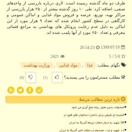
ظرف دو ماه گذشته رسیده است. لاری درباره بازرسی از واحدهای
صنفی، اضافه کرد: طی ۱۰ روز گذشته بیشتر از ۲۵۰ هزار بازرسی از
مراکز تهیه، توزیع، عرضه و فروش مواد غذایی و اماکن عمومی و
کارگاهی در سطح کشور انجام شده که تعداد ۹ هزار مورد از این
اماکن به دلیل عدم رعایت پروتکل های بهداشتی به مراجع قضائی
معرفی و تعداد ۶۵۰ مورد از آنها پلمب شده اند.
1399/07/19
20:54:23
2421
/ 5
5.0
تگهای مطلب:
غذا
,
مواد غذایی
,
وزارت بهداشت
مطلب مسترلمون را می پسندید؟
(0)
(1)
تازه ترین مطالب مرتبط
محصولات بدون مجوز روجا جمع آوری می شود
گنجینه ای طبیعی برای داشتن استخوان های قوی تر
38 شهید به دنبال حملات تیرماه آمریکا به ایران
۱۷ شهید و ۱۱۵ مصدوم در حملات اخیر آمریکا به ایران