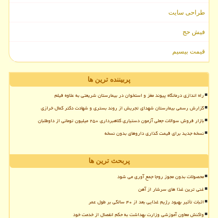
طراحی سایت
فیش حج
قیمت بیسیم
پربیننده ترین ها
راه اندازی درمانگاه پیوند مغز و استخوان در بیمارستان شریعتی به علاوه فیلم
گزارش رسمی بیمارستان شهدای تجریش از روند بستری و شهادت دکتر کمال خرازی
بازار فروش سوالات جعلی آزمون دستیاری کلاهبرداری ۲۵۰ میلیون تومانی از داوطلبان
نسخه جدید برای قیمت گذاری داروهای بدون نسخه
پربحث ترین ها
محصولات بدون مجوز روجا جمع آوری می شود
غنی ترین غذا های سرشار از آهن
اثبات تأثیر بهبود رژیم غذایی بعد از ۴۰ سالگی بر طول عمر
واکنش معاون آموزشی وزارت بهداشت به حکم انفصال از خدمت خود