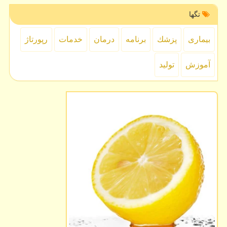
تگها
بیماری
پزشك
برنامه
درمان
خدمات
رپورتاژ
آموزش
تولید