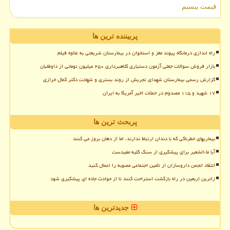
قیمت بیسیم
پربیننده ترین ها
راه اندازی درمانگاه پیوند مغز و استخوان در بیمارستان شریعتی به علاوه فیلم
بازار فروش سوالات جعلی آزمون دستیاری کلاهبرداری ۲۵۰ میلیون تومانی از داوطلبان
گزارش رسمی بیمارستان شهدای تجریش از روند بستری و شهادت دکتر کمال خرازی
۱۷ شهید و ۱۱۵ مصدوم در حملات اخیر آمریکا به ایران
پربحث ترین ها
بیماریهای خطرناکی که با دندان ارتباط ندارند، اما از دهان بروز می کنند
آیا ماءالشعیر برای پیشگیری از سنگ کلیه مفیدست
انتقاد انجمن داروسازان از تأمین اجتماعی مصوبه را اعمال کنید
زائرین اربعین در راه بازگشت استراحت کنند تا از حوادث جاده ای پیشگیری شود
جدیدترین ها