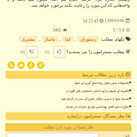
واحدهایی که این مورد را رعایت نکنند برخورد خواهد شد.
1399/03/06
14:23:43
3492
/ 5
5.0
تگهای مطلب:
رستوران
,
غذا
,
ماساژ
,
مشتری
مطلب مسترلمون را می پسندید؟
(0)
(1)
تازه ترین مطالب مرتبط
محصولات بدون مجوز روجا جمع آوری می شود
گنجینه ای طبیعی برای داشتن استخوان های قوی تر
مصرف میوه و سبزی راهکار تأمین آب بدن در گرمای هوا
ابلاغ دستورالعمل بهداشتی توزیع نذورات در محرم
نظر بینندگان مسترلمون دراینباره
نظر شما در مورد این مطلب
نام: