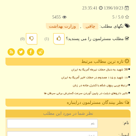
1396/10/23
23:35:41
5455
/ 5
5.0
تگهای مطلب:
چاقی
,
وزارت بهداشت
مطلب مسترلمون را می پسندید؟
(0)
(1)
تازه ترین مطالب مرتبط
38 شهید به دنبال حملات تیرماه آمریکا به ایران
۱۷ شهید و ۱۱۵ مصدوم در حملات اخیر آمریکا به ایران
ارتباط چربی پنهان شکم با کنترل مثانه در زنان
تاثیر داروهای دیابت در پایین آوردن سرعت گسترش برخی سرطان ها
نظر بینندگان مسترلمون دراینباره
نظر شما در مورد این مطلب
نام:
ایمیل: