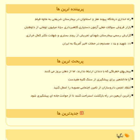
پربیننده ترین ها
راه اندازی درمانگاه پیوند مغز و استخوان در بیمارستان شریعتی به علاوه فیلم
بازار فروش سوالات جعلی آزمون دستیاری کلاهبرداری ۲۵۰ میلیون تومانی از داوطلبان
گزارش رسمی بیمارستان شهدای تجریش از روند بستری و شهادت دکتر کمال خرازی
۱۷ شهید و ۱۱۵ مصدوم در حملات اخیر آمریکا به ایران
پربحث ترین ها
بیماریهای خطرناکی که با دندان ارتباط ندارند، اما از دهان بروز می کنند
آیا ماءالشعیر برای پیشگیری از سنگ کلیه مفیدست
انتقاد انجمن داروسازان از تأمین اجتماعی مصوبه را اعمال کنید
زائرین اربعین در راه بازگشت استراحت کنند تا از حوادث جاده ای پیشگیری شود
جدیدترین ها
تگها