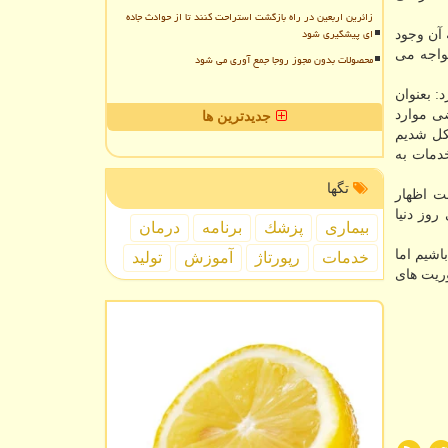
زائرین اربعین در راه بازگشت استراحت کنند تا از حوادث جاده
ای پیشگیری شود
 آن وجود
مواجه می
محصولات بدون مجوز روجا جمع آوری می شود
: بعنوان
ضی موارد
جدیدترین ها
شكل شدیم
دمات به
تگها
ست اظهار
 روز دنیا
بیماری
پزشك
برنامه
درمان
 باید ۹، ۲۵ صدم نفر نیرو داشته باشیم اما
خدمات
رپورتاژ
آموزش
تولید
وریت های