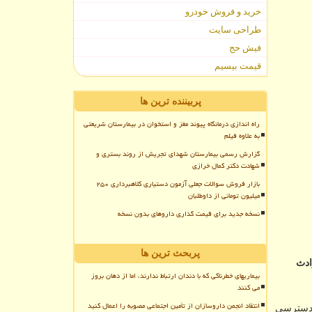
خرید و فروش خودرو
طراحی سایت
فیش حج
قیمت بیسیم
پربیننده ترین ها
راه اندازی درمانگاه پیوند مغز و استخوان در بیمارستان شریعتی
به علاوه فیلم
گزارش رسمی بیمارستان شهدای تجریش از روند بستری و
شهادت دکتر کمال خرازی
بازار فروش سوالات جعلی آزمون دستیاری کلاهبرداری ۲۵۰
میلیون تومانی از داوطلبان
نسخه جدید برای قیمت گذاری داروهای بدون نسخه
پربحث ترین ها
ادث
بیماریهای خطرناکی که با دندان ارتباط ندارند، اما از دهان بروز
می کنند
انتقاد انجمن داروسازان از تأمین اجتماعی مصوبه را اعمال کنید
ه دسترسی