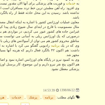
به
خدمات
و فوریت های پزشكی برای آنها الان مقدور نیست 
وی افزود: راه آهن مطمئن ترین خط تردد مسافران است اما
نداشته باشد. رسیدن به این محل حادثه فقط از راه بالگرد
باشد.
معاون عملیات اورژانس كشور با اشاره به اینكه انتقال مص
مثال مسمومیت با قارچ در ابتدای سال شیوع زیادی پیدا كرد
غیرامن جاده های كشور عبور می كردیم، در مواردی هم برا
درصورتی كه یك اورژانس ریلی به آسانی می توانست مصدو
مناطق محروم كشور هم می توان از آمبولانس های ریلی ب
وی كه در یك
برنامه
رادیویی گفتگو می كرد با اشاره به ا
داشت: هم اكنون ۴۲ بالگرد فعال داریم كه هز
مجهز شد.
هم اكنون پنج نفر نیرو داریم و این موضوع، كار پرسنل اور
پزشكی معطل نشود.
1398/06/22
14:53:39
تگهای مطلب:
برنامه
,
پزشك
,
خدمات
,
هزی