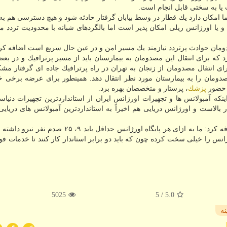
یا به سختی قابل انجام است.
 امكان دارد یك قطار در وسط بیابان گرفتار حادثه شود و هیچ دسترسی هم به
 و یا اورژانس ریلی امكان پذیر است اما بالگردهای شبانه با محدودیت تردد 
دومان حوادث پرتردد نیازمند یك مسیر امن و در عین حال سریع است اضافه كرد
 كه برای انتقال این مصدومان به بیمارستان باید از مسیر پرترافیك و در بع
ی انتقال مصدومان از زنجان به تهران در راه پرترافیك جاده ای گرفتار م
مان را به بیمارستان مورد نظر انتقال دهد. همینطور برای عرضه برخی خ
ا حضور
پزشك
، پرستار و متخصصان بهره برد.
ینكه آمبولانس ها و تجهیزات اورژانس ایران از استانداردترین تجهیزات دنیا
ینه آنها بسیار بالاست و اورژانس دریایی هم اخیراً به استانداردترین آمبولانس های دریایی
وی به كمبود نیرو در پایگاه های اورژانس اشاره نمود و اضافه كرد: ما به ازای هر پایگاه اورژانس حداقل
ژانس را خیلی سخت كرده چون كه باید دو برابر استاندار كار كنند تا خدمات ف
5025
/ 5
5.0
نه