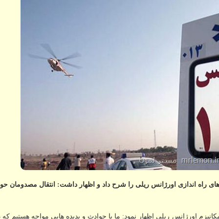
ی راه اندازی اورژانس ریلی را شرح داد و اظهار داشت: انتقال مصدومان حو
انیزم اورژانس ریلی اظهار نمود: ما با حوادث و پدیده هایی مواجه هستیم ك