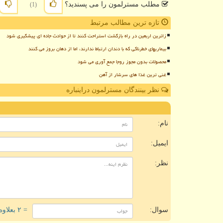
مطلب مسترلمون را می پسندید؟
(1)
تازه ترین مطالب مرتبط
زائرین اربعین در راه بازگشت استراحت کنند تا از حوادث جاده ای پیشگیری شود
بیماریهای خطرناکی که با دندان ارتباط ندارند، اما از دهان بروز می کنند
محصولات بدون مجوز روجا جمع آوری می شود
غنی ترین غذا های سرشار از آهن
نظر بینندگان مسترلمون دراینباره
ن
نام:
ایمیل:
نظر:
سوال:
= ۲ بعلاوه ۳