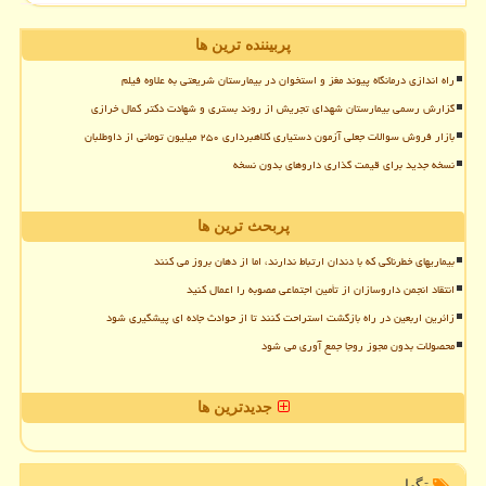
پربیننده ترین ها
راه اندازی درمانگاه پیوند مغز و استخوان در بیمارستان شریعتی به علاوه فیلم
گزارش رسمی بیمارستان شهدای تجریش از روند بستری و شهادت دکتر کمال خرازی
بازار فروش سوالات جعلی آزمون دستیاری کلاهبرداری ۲۵۰ میلیون تومانی از داوطلبان
نسخه جدید برای قیمت گذاری داروهای بدون نسخه
پربحث ترین ها
بیماریهای خطرناکی که با دندان ارتباط ندارند، اما از دهان بروز می کنند
انتقاد انجمن داروسازان از تأمین اجتماعی مصوبه را اعمال کنید
زائرین اربعین در راه بازگشت استراحت کنند تا از حوادث جاده ای پیشگیری شود
محصولات بدون مجوز روجا جمع آوری می شود
جدیدترین ها
تگها