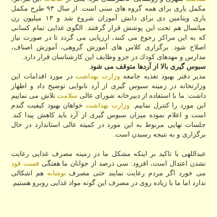
مكمل یاری برای همه گروه های سنی است. از سال ۹۳ طرح مكمل
یاری ویتامین دی برای دانش آموزان شروع شد و ۱۳ میلیون زن
میانسال هم تحت این پوشش قرار گرفتند. الگوی غذایی تمام كسانی
كه به این مراكز رجوع می كنند، ارزیابی می گردد تا در صورت نیاز
اصلاح شود. برگزاری كلاس های آموزش گروهی، آموزش اصناف،
مدارس و مهدهای كودك در جزو وظایف این كارشناسان قرار دارد.
سبوس گیری بالا از آردها متوقف می شود
مدیر دفتر بهبود تغذیه جامعه
وزارت بهداشت
در مورد اقدامات این
وزارتخانه در زمینه سبوس گیری از آرد نانوایی توضیح داد و اظهار
داشت: ما با استفاده از دبیرخانه شورای عالی
سلامت
تلاش می نماییم
این مورد را كنترل نماییم.
وزارت بهداشت
خواهان بهبود كیفیت گندم
است و اعلام نموده میزان سبوس گیری از آرد باید كاهش پیدا كند.
جلسات نهایی مربوط به این مورد در كمیته عالی استاندارد در حال
برگزاری و به نتیجه رسیدن است.
عبداللهی با تاكید بر اینكه مشكل ما در زمینه مصرف غذایی رعایت
نشدن اعتدال است، افزود: سی درصد از جوانان ما هفتگی
فست فود
می خورد اگر مردم رعایت نمایند حتی مصرف
نوشابه
هم اشكالی
ندارد اما ما با زیاده روی در مصرف این گونه مواد غذایی روبرو هستیم.