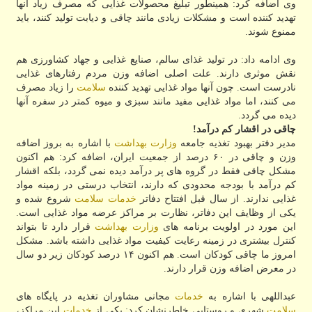
وی اضافه كرد: همینطور تبلیغ محصولات غذایی كه مصرف زیاد آنها
تهدید كننده است و مشكلات زیادی مانند چاقی و دیابت تولید كنند، باید
ممنوع شوند.
وی ادامه داد: در تولید غذای سالم، صنایع غذایی و جهاد كشاورزی هم
نقش موثری دارند. علت اصلی اضافه وزن مردم رفتارهای غذایی
نادرست است. چون آنها مواد غذایی تهدید كننده
سلامت
را زیاد مصرف
می كنند، اما مواد غذایی مفید مانند سبزی و میوه كمتر در سفره آنها
دیده می گردد.
چاقی در اقشار كم درآمد!
مدیر دفتر بهبود تغذیه جامعه
وزارت بهداشت
با اشاره به بروز اضافه
وزن و چاقی در ۶۰ درصد از جمعیت ایران، اضافه كرد: هم اكنون
مشكل چاقی فقط در گروه های پر درآمد دیده نمی گردد، بلكه اقشار
كم درآمد با بودجه محدودی كه دارند، انتخاب درستی در زمینه مواد
غذایی ندارند. از سال قبل افتتاح دفاتر
خدمات
سلامت
شروع شده و
یكی از وظایف این دفاتر، نظارت بر مراكز عرضه مواد غذایی است.
این مورد در اولویت برنامه های
وزارت بهداشت
قرار دارد تا بتواند
كنترل بیشتری در زمینه رعایت كیفیت مواد غذایی داشته باشد. مشكل
امروز ما چاقی كودكان است. هم اكنون ۱۴ درصد كودكان زیر دو سال
در معرض اضافه وزن قرار دارند.
عبداللهی با اشاره به
خدمات
مجانی مشاوران تغذیه در پایگاه های
سلامت
شهری و روستایی خاطرنشان كرد: یكی از
خدمات
این مراكز،