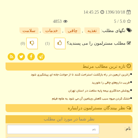
1396/10/18
14:45:25
4853
/ 5
5.0
تگهای مطلب:
تغذیه
,
چاقی
,
خدمات
,
سلامت
مطلب مسترلمون را می پسندید؟
(0)
(1)
تازه ترین مطالب مرتبط
زائرین اربعین در راه بازگشت استراحت کنند تا از حوادث جاده ای پیشگیری شود
فریب داروهای چاقی را نخورید
پوشش حداکثری بیمه پایه سلامت در استان تهران
خشک کردن میوه سبب کاهش ویتامین آن می شود به علاوه فیلم
نظر بینندگان مسترلمون دراینباره
نظر شما در مورد این مطلب
نام: