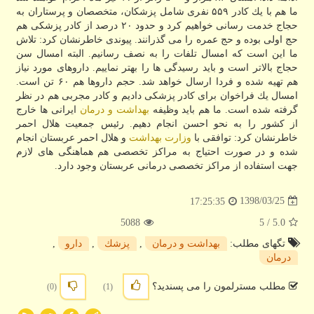
ما هم با یك كادر ۵۵۹ نفری شامل پزشكان، متخصصان و پرستاران به
حجاج خدمت رسانی خواهیم كرد و حدود ۲۰ درصد از كادر پزشكی هم
حج اولی بوده و حج عمره را می گذرانند. پیوندی خاطرنشان كرد: تلاش
ما این است كه امسال تلفات را به نصف رسانیم. البته امسال سن
حجاج بالاتر است و باید رسیدگی ها را بهتر نماییم. داروهای مورد نیاز
هم تهیه شده و فردا ارسال خواهد شد. حجم داروها هم ۶۰ تن است.
امسال یك فراخوان برای كادر پزشكی دادیم و كادر مجربی هم در نظر
گرفته شده است. ما هم باید وظیفه
بهداشت و درمان
ایرانی ها خارج
از كشور را به نحو احسن انجام دهیم. رئیس جمعیت هلال احمر
خاطرنشان كرد: توافقی با
وزارت بهداشت
و هلال احمر عربستان انجام
شده و در صورت احتیاج به مراكز تخصصی هم هماهنگی های لازم
جهت استفاده از مراكز تخصصی درمانی عربستان وجود دارد.
1398/03/25
17:25:35
5088
/ 5
5.0
تگهای مطلب:
بهداشت و درمان
,
پزشك
,
دارو
,
درمان
مطلب مسترلمون را می پسندید؟
(0)
(1)