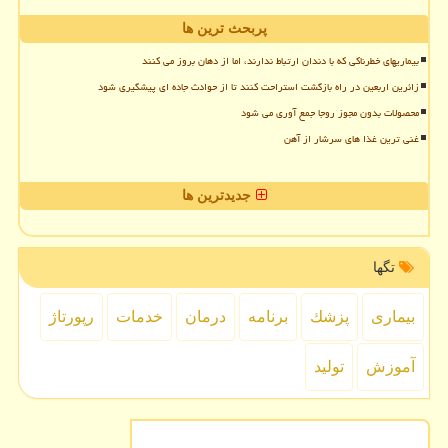
پربحث ترین ها
بیماریهای خطرناکی که با دندان ارتباط ندارند، اما از دهان بروز می کنند
زائرین اربعین در راه بازگشت استراحت کنند تا از حوادث جاده ای پیشگیری شود
محصولات بدون مجوز روجا جمع آوری می شود
غنی ترین غذا های سرشار از آهن
جدیدترین ها
تگها
بیماری
پزشك
برنامه
درمان
خدمات
رپورتاژ
آموزش
تولید