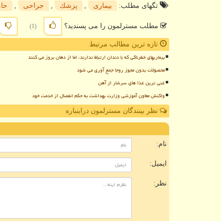
تگهای مطلب:
بیماری
,
پزشك
,
جراحی
,
حا
مطلب مسترلمون را می پسندید؟
(1)
تازه ترین مطالب مرتبط
بیماریهای خطرناکی که با دندان ارتباط ندارند، اما از دهان بروز می کنند
محصولات بدون مجوز روجا جمع آوری می شود
غنی ترین غذا های سرشار از آهن
واکنش معاون آموزشی وزارت بهداشت به حکم انفصال از خدمت خود
نظر بینندگان مسترلمون دراینباره
ن
نام:
ایمیل:
نظر: