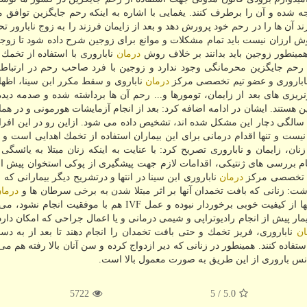
 شده و آن را برطرف كنند. یغمایی با اشاره به اینكه رحم جایگزین توافق م
آن ها را در رحم خود پرورش دهد و بعد از زایمان فرزند را به زوج نابارور تح
ارزان نیست باید تمام مشكلات و موانع برای زوجین شرح داده شود تا زوجین
همینطور زوجین باید بدانند بر خلاف روش
درمان
ناباروری با استفاده از تخمك 
م جایگزین محرمانگی وجود ندارد و زوجین با فرد صاحب رحم در ارتباط 
 ناباروری و عضو تیم تخصصی مركز
درمان
ناباروی و سقط مكرر ابن سینا، اظه
ریزی های بعد از زایمان، تومورها و... رحم آن ها برداشته شده و صدمه دی
زین هستند. ایشان در ادامه اضافه كرد: بعد از انجام آزمایشات هورمونی و در هم
سالگی دچار این مشكل شده اند، تشخیص داده می شود. ازاین رو در این افراد
 ها، انجام عمل IVF هم كمك كننده نیست و تنها اقدام درمانی برای این بیماران استفاده از تخمك اهدایی است 
ن، زایمان و ناباروری تصریح كرد: با عنایت به اینكه زنان مبتلا به یائسگ
جام بررسی های ژنتیكی، اقدامات لازم جهت پیشگیری از پوكی استخوان پیش ا
یم تخصصی مركز
درمان
ناباروری ابن سینا در انتها و درتشریح دیگر بیمارانی كه م
شت: زنانی كه بافت تخمدان آنها بر اثر مبتلا شدن به برخی سرطان ها و
درما
ر نبوده و عمل IVF هم با موفقیت انجام نشود، می توانند از
بیمار پیش از انجام رادیوتراپی و شیمی درمانی و یا اعمال جراحی كه امكان دارد
ان
ناباروری، فریز تخمك و حتی بافت تخمدان را انجام دهند تا بعد از به د
فاده كنند. همینطور در زنانی كه دیر ازدواج كرده و سن آنان بالا رفته هم می ت
انس باروری از این طریق به صورت معمول بالا است.
5722
/ 5
5.0