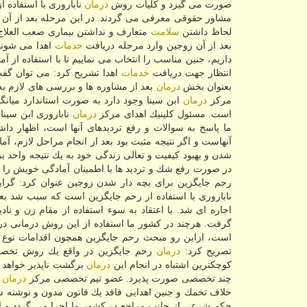
صورت می گیرد و كلیات روش
درمان
ناباروری با استفاده 
مشاور حقوقی معرفی می گردند. در این مرحله بعد از آن
لحاظ داشتن
سلامت
متعارف و نداشتن بیماری صعب العلاج 
بعد از آن زوجین وارد مرحله دریافت
خدمات
اهدا می شوند و
داریم، جنین مناسب را انتخاب می نماییم تا با استفاده از 
انتظار جهت دریافت
خدمات
اهدا تشریح كرد: می توان گفت 
بعنوان بخش
درمان
بعد از مشاوره ها و بررسی های لازم به
مركز
درمان
است. مسئول كلینیك اهدای مركز
درمان
ناباروری ابن سینا 
ما پاسخ به سوالات و رفع تردیدهای آنها است، اظهار داش
آنهاست و اگر نتیجه مثبت بود بعد از انجام مراحل لازم، 
شدن و بهبود كیفیت و تعالی زندگی خود به یك نتیجه واحد 
در صورت رفع شك و تردید ها با اطمینان آمادگی خویش را
رحم جایگزین برای بچه دار شدن زوجین عنوان كرد: گر
ناباروری با استفاده از رحم جایگزین است كه سبب شد ب
اجاره ای شد. با اعتقاد به سوء استفاده از مقام زن و ن
گرفت. هرچند در كشور ما استفاده از این روش درمانی د
است، ازاین رو مبحث رحم جایگزین همچون اقدامات نوع دو
تصریح كرد:
درمان
رحم جایگزین در واقع یك روش تخصصی
كوچكترین اشتباه در انجام این
درمان
برگشت ناپذیر خواهد بو
چند تخصصی صورت پذیرد. عضو تیم تخصصی مركز
درمان
ن
خلاف تخمك و جنین اهدایی فاقد یك قانون مدون و نوشته
حكم شرعی از جانب مراجع در كشور ما اجرا می گردد و ام