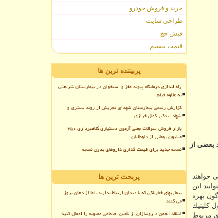
خرید و فروش خودرو
طراحی سایت
فیش حج
قیمت بیسیم
پربیننده ترین ها
راه اندازی درمانگاه پیوند مغز و استخوان در بیمارستان شریعتی
به علاوه فیلم
گزارش رسمی بیمارستان شهدای تجریش از روند بستری و
شهادت دکتر کمال خرازی
بازار فروش سوالات جعلی آزمون دستیاری کلاهبرداری ۲۵۰
میلیون تومانی از داوطلبان
 بعضی از
نسخه جدید برای قیمت گذاری داروهای بدون نسخه
ی خواهند
پربحث ترین ها
انند این
بیماریهای خطرناکی که با دندان ارتباط ندارند، اما از دهان بروز
گون بهره
می کنند
ل كلینیك
انتقاد انجمن داروسازان از تأمین اجتماعی مصوبه را اعمال کنید
ی مربوط