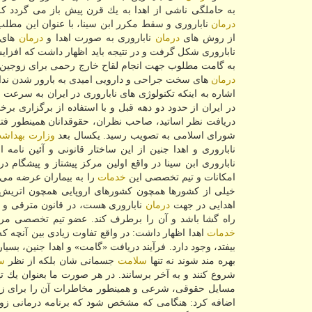
به حاملگی ناشی از اهدا به یك قرن پیش باز می گردد كه
درمان
از روش های
درمان
ناباروری به صورت اهدا و
درمان
های 
ناباروری شكل گرفت و در نتیجه باید اظهار داشت كه افزای
به گامت مطلوب جهت انجام لقاح خارج رحمی برای زوجین نا
درمان
های سخت جراحی و دارویی امیدی به بارور شدن نداشتند،
اشاره به اینكه تكنولوژی های ناباروری در ایران به سرع
در ایران از حدود دو دهه قبل و با استفاده از برگزاری بر
شورای اسلامی به تصویب رسید. یكسال بعد
وزارت بهداش
ناباروری و اهدا جنین از این ساختار قانونی و آئین نامه
ناباروری ابن سینا در واقع اولین مركز پیشتاز و پیشگام 
امكانات و تیم تخصصی این
خدمات
را به بیماران عرضه می 
خیلی از كشورها همچون كشورهای اروپایی همچون اتریش، نر
اهدایی در جهت
درمان
ناباروری هست، در قانون مترقی و جا
راه گشا باشد و آن را برطرف كند. عضو تیم تخصصی مر
خدمات
اهدا اظهار داشت: در واقع تفاوت زیادی بین آنچه كه د
بیفتد، وجود دارد. فرآیند دریافت «گامت» و اهدا جنین، بس
بهره مند شوند نه تنها
سلامت
جسمانی شان بلكه از نظر
س
شروع كنند و به آخر برسانند. در هر صورت ما بعنوان یك ت
مسایل حقوقی، شرعی و همینطور مخاطرات آن را برای زوجین
اضافه كرد: هنگامی كه مشخص شود كه برنامه درمانی زوجین