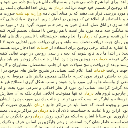
از اهدا برای آنها شرح داده می شود و به سئوالات آنان هم پاسخ داده می شود 
 كه زوجین از تصمیم خود جهت دریافت
درمان
به روش اهدا اطمینان یافتند، زوج
مورد بررسی قرار می دهیم كه بر مبنای آئین نامه
وزارت بهداشت
صورت می 
 با استفاده از اطلاعاتی كه زوجین در اختیار داریم با رجوع به بانك هایی كه د
آماده سازی در اتاق عمل، انتقال جنین به رحم خانم صورت گیرد. وی در مورد می
میانگین سه ماهه مورد نیاز است تا هم زوجین با اطمینان تصمیم گیری كنند
 این نتیجه برسیم كه
درمان
را انجام دهیم. خوشبختانه با تاسیس بانك های اهدا
با اشاره به اینكه برخی زوجین برای استفاده از
خدمات
اهدا دچار تردید هستند
ت: در ابتدا ما باید قانع شویم كه بچه دار شدن زوجین در جهت تعالی كیف
آمادگی عرضه
خدمات
به زوجین وجود دارد. اما از جانب دیگر زوجین هم باید میان
برسند و بعد از دریافت پاسخ سوالات خود از جانب متخصصان، مشاوران و كارش
 جهت دریافت
خدمات
اهدا اعلام كنند. یغمایی در تشریح چالش های موجود در اس
ایش به داشتن فرزند بدون تجربه حاملگی همچون چالش های مربوط به ر
عضی از واسطه ها به این مورد وارد شوند و سبب شكل گیری اصطلاح غیر ع
ادیده گرفتن كرامت انسانی این مورد از نظر اخلاقی و شرعی مورد بحث و انت
ر چارچوب لزوم های
درمان
نه تنها ممنوعیت اخلاقی ندارد بلكه به آن سفارش
ستانه و ایثارگرانه است كه می تواند از جانب یك زن صورت پذیرد. ایشان د
 و پیچیده است كه حتما باید در مراكز جامع
درمان
ناباروری صورت گیر
د، ازاین رو با عنایت به حساسیت بالای آن باید
درمان
در مراكز درمانی معتبر
اباروری ابن سینا با اشاره به اینكه هم اكنون روش
درمان
رحم جایگزین در كشو
 شده است، خاطرنشان كرد: استفاده از رحم جایگزین بر اساس عرف و تكنیك 
یدوارم بزودی قانون مدونی جهت استفاده از رحم جایگزین در كشور ما نوشته