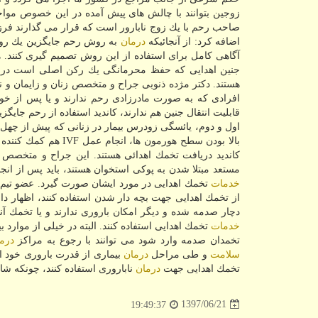
زوجین بتوانند با چالش های پیش آمده در این خصوص مواجه
صاحب رحم با یك زوج نابارور است كه قرار می گذارند فرزند 
اضافه كرد: از آنجائیكه
درمان
به روش رحم جایگزین یك روش 
آگاهی كامل برای استفاده از این روش تصمیم گیری كنند. 
جنین اهدایی كه حفظ محرمانگی یك ركن اصلی است در رح
هستند. دكتر مژده ذنوبی جراح و متخصص زنان و زایمان و
افرادی كه به صورت مادرزادی رحم ندارند و یا پس از خون
قابلیت انتقال جنین هم ندارند، كاندید استفاده از رحم جایگ
اول و دوم، یائسگی زودرس بیمار در زنانی كه پیش از چهل 
بالا بودن سطح هورمون
كاندید دریافت تخمك اهدائی هستند. این جراح و متخصص زنا
مستعد مبتلا شدن به پوكی استخوان هستند، باید پس از ان
خدمات
تخمك اهدایی در مورد ایشان صورت گیرد. عضو ت
از تخمك اهدایی جهت بچه دار شدن استفاده كنند، اظهار دا
دچار صدمه شده و دیگر امكان باروری ندارند و یا تخمك آنها از كیفیت خوبی برخوردا
خدمات
تخمك اهدایی استفاده كنند. البته در خیلی از موارد 
تخمدان صدمه وارد شود می توانند با رجوع به مراكز
درم
سلامت
و طی مراحل
درمان
بیماری از قدرت باروری خود است
تخمك اهدایی جهت
درمان
ناباروری استفاده كنند، چونكه ش
1397/06/21
19:49:37