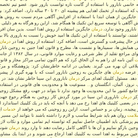
 خانمی نابارور با استفاده از گامت تازه توانست بارور شود. عضو تیم تخص
ناباروری و سقط مكرر ابن سینا، با عنوان این مطلب كه استفاده از تخمك اهدایی هم پیشینه ای ۲۰ تا 
جایگزین از همان ابتدا با استفاده از افزایش آگاهی مردم نسبت به روش ه
ش آگاهی با توسعه سریع این تكنیك ها همگام شد، ازاین رو هرگاه به هر دلیل
بارور وجود ندارد،
درمان
جایگزین استفاده از روش اهدا است. بدین سان افرا
 توانستند با استفاده از این تكنیك ها امید خویش را نسبت به باروری بالا برن
ت در حال پیشرفت و گسترش است، اضافه كرد: استفاده از روش اهدا در
درمان
خی همایش ها، سمینارها و نشست ها، مطرح و قانون اهدا جنین به زوجین نابارو
دریافت نظر اساتید، صاحب نظران، حقوقدانان همینطور فتوای مر
ت
آئین نامه ای را هم به آن الحاق كرد كه هم اكنون تمامی مراكز مجاز و قانو
 ابلاغی آن بهره می گیرند. یغمایی در ادامه خاطرنشان كرد: پژوهشگاه و مر
در عرضه
درمان
های جایگزین به زوجین نابارور است كه با بهره گیری از پیشر
دهد. مسئول كلینیك اهدای مركز
درمان
ناباروری ابن سینا خاطر نشان شد: در ح
وژ، آلمان، انگلستان و... ممنوعیت ها و محدودیت های قانونی در استفاده
مع كشور ما این محدودیت ها وجود ندارد تا بتواند در جهت رفع مشكل زوجین
كز
درمان
ناباروری ابن سینا در مورد گردش كار زوجین به هنگام رجوع جهت
ر بعضی كلینیك های اهدا رخ می دهد با آنچه كه باید در یك كلینیك استاندارد اه
یار پیچیده، زمان بر و حساس است. ازاین رو زوجینی كه می خواهند از
خدمات
ای
لامت
روان هم باید شرایط مناسب و لازم را داشته باشند تا بتوانند این مسیر 
یم پزشكی باید اطمینان حاصل نماییم كه توانسته ایم تمامی موارد و نكات لا
 بازگو نماییم و آن ها با آگاهی كامل رضایت دهند تا وارد روند
درمان
شوند.
 مربوط به اهدا است به كلینیك اهدا ارجاع می شوند و در ابتدا یك مشاور