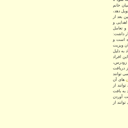
یان خانم
ویل دهد،
 بعد از
اهدایی و
و تعامل
ار داشت:
ده است و
ان ویزیت
 به دلیل
و این افراد
ی زودرس،
ز دریافت
ی توانند
ن
های آن
 به بافت
ست آوردن
وانند از