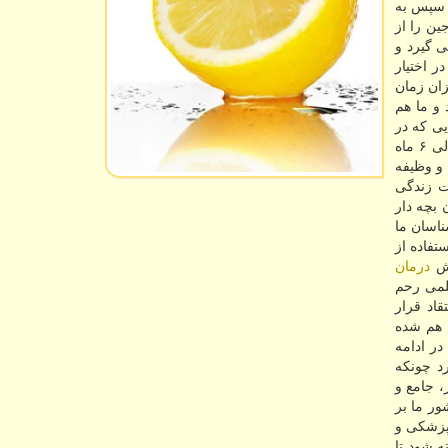
و سپس به
ین را از
گیرد و
ر اختیار
زان زمان
 و ما هم
یی كه در
ابن سینا وجود دارد به صورت استاندارد میانگین زمان جهت دریافت تخمك سه ماهه و برای دریافت جنین اهدایی حدود ۳ الی ۶ ماه
 و وظیفه
یت زندگی
 بچه دار
ناسان ما
تفاده از
وش
درمان
لمی رحم
قاد قرار
 هم شده
ر ادامه
د چونكه
، جامع و
ر ما بر
پزشكی و
 شود تا