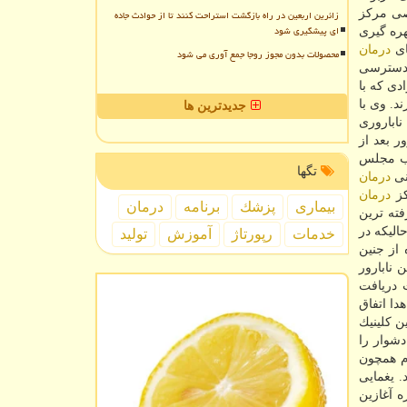
صی مركز
زائرین اربعین در راه بازگشت استراحت کنند تا از حوادث جاده
ای پیشگیری شود
۳۰ ساله دارد، اضافه كرد: بهره گیری
ای
درمان
محصولات بدون مجوز روجا جمع آوری می شود
ی دسترسی
دی كه با
د. وی با
جدیدترین ها
ناباروری
ر بعد از
اجع تقلید از نظر شرعی و رعایت موارد قانونی، در سال ۱۳۸۲ از جانب مجلس
تگها
نی
درمان
كز
درمان
بیماری
پزشك
برنامه
درمان
فته ترین
الیكه در
خدمات
رپورتاژ
آموزش
تولید
 از جنین
 نابارور
 دریافت
دا اتفاق
ن كلینیك
دشوار را
زم همچون
 یغمایی
ه آغازین