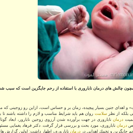
چون چالش های درمان ناباروری با استفاده از رحم جایگزین است كه سبب شد
» و اهدای جنین بسیار پیچیده، زمان بر و حساس است، ازاین رو زوجینی كه م
 بلكه از نظر
سلامت
روان هم باید شرایط مناسب و لازم را داشته باشند تا بتو
اهمیت
درمان
ناباروری در جهت برآورده شدن آرزوی زوجین نابارور، ابعاد گونا
صص
درمان
ناباروری، مورد بحث و بررسی قرار گرفت. دكتر فرهاد یغمایی مسئو
حم جایگزین و تخمك اهدایی در
درمان
ناباروری، اظهار داشت: اولین گزارش ها