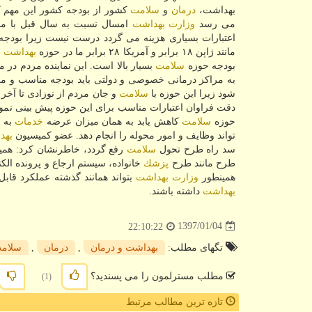
بهداشت،
درمان
و
سلامت
كشور از بودجه كشور این مهم كم
می رسد
وزارت بهداشت
امسال نسبت به سال قبل با مش
اعتبارات بسیاری هزینه می گردد درست نیست زیرا بودج
مانند ژاپن ۱۸ برابر و آمریكا ۲۸ برابر ما در حوزه
بهداشت و
بودجه حوزه
سلامت
بسیار بالا است. این نماینده مردم در م
به مراكز درمانی خصوصی و دولتی باید بودجه مناسب و مع
شود زیرا این حوزه با
سلامت
و جان مردم از نوزادی تا آخر ع
دقت فراوان اعتبارات مناسب برای این حوزه پیش بینی نمود
حوزه
سلامت
كاهش یابد به همان میزان عرضه
خدمات
به 
تواند وظایف و امور محوله را انجام دهد. عضو كمیسیون
بهد
سد راه طرح تحول
سلامت
رفع گردد، خاطرنشان كرد: همی
طرح مانند طرح
پزشك
خانواده، سیستم ارجاع و پرونده الك
همینطور
وزارت بهداشت
بتواند همانند گذشته عملكرد قابل
بهداشت
داشته باشند.
1397/01/04
22:10:22
تگهای مطلب:
بهداشت و درمان
,
درمان
,
سلام
مطلب مسترلمون را می پسندید؟
(1)
تازه ترین مطالب مرتبط