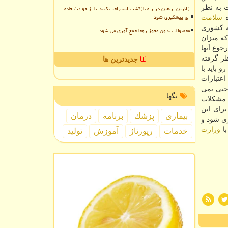
ت به نظر
زائرین اربعین در راه بازگشت استراحت کنند تا از حوادث جاده
ای پیشگیری شود
ه
سلامت
حالیكه كشوری
محصولات بدون مجوز روجا جمع آوری می شود
كه میزان
جوع آنها
ظر گرفته
جدیدترین ها
 باید با
اعتبارات
حتی نمی
تگها
 مشكلات
برای این
بیماری
پزشك
برنامه
درمان
ری شود و
با
وزارت
خدمات
رپورتاژ
آموزش
تولید