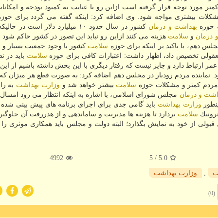
تر مورد توجه قرار گرفته است ازاین رو با عنایت به كمبود بودجه و امكانا
كلات بیشتری مواجه شود. وی اضافه كرد: اینكه گفته می گردد برای حوز
ه حوزه
بهداشت و درمان
كشور در سال حدود ۱۰ میلیارد دلار است در 
 درمان
و
سلامت
هزینه می كنند ازاین رو نباید این تصور در كشور حاكم شود 
جلس دهم، با تاكید بر اینكه برای حوزه
سلامت
كشور با وجود جمعیت بسیار و ر
قولی تخصیص داد، اظهار داشت: اعتبارات كافی برای حوزه
سلامت
باید در ن
مر ارتباط دارد و جایز نیست كه رفتار دیگری با این بخش داشته باشیم از این رو
. نماینده مردم رودبار در مجلس دهم اضافه كرد: به صورت قطع هر میزان كه 
مردم كمتر و مشكلات حوزه
سلامت
بیشتر خواهد شد و
وزارت بهداشت
به را
اشت و درمان
مجلس شورای اسلامی، با اشاره به اینكه انتظار می رود امسال
نطور
وزارت بهداشت
باید گامی جدی برای اجرای برنامه های پیش بینی شده 
ترونیك
سلامت
بردارد تا هزینه ها مدیریت و ساماندهی و از هدررفت آن جلوگی
 قبولی از خود به نمایش بگذارد؛ البته دولت و مجلس باید همكاری موثری را 
4992
/ 5
5.0
ت
,
وزارت بهداشت
(0)