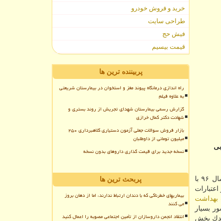
خرید و فروش خودرو
طراحی سایت
فیش حج
قیمت بیسیم
پربیننده ترین ها
راه اندازی درمانگاه پیوند مغز و استخوان در بیمارستان شریعتی
به علاوه فیلم
گزارش رسمی بیمارستان شهدای تجریش از روند بستری و
شهادت دکتر کمال خرازی
بازار فروش سوالات جعلی آزمون دستیاری کلاهبرداری ۲۵۰
میلیون تومانی از داوطلبان
ه خوبی
نسخه جدید برای قیمت گذاری داروهای بدون نسخه
در سال ۹۶، اظهار داشت: وزیر بهداشت در سال ۹۶ با
پربحث ترین ها
عتبارات
بیماریهای خطرناکی که با دندان ارتباط ندارند، اما از دهان بروز
 بهداشت
می کنند
ر بسیار
انتقاد انجمن داروسازان از تأمین اجتماعی مصوبه را اعمال کنید
ندك بخش