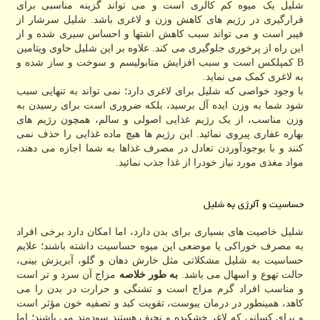
شلیل یک میوه کم کالری است و می تواند گزینه مناسبی برای
قرارگیری در رژیم های کاهش وزن و لاغری باشد. شلیل سرشار از
فیبر است و می تواند سبب کاهش اشتها و احساس سیری شده و از
این راه از پرخوری جلوگیری می کند. علاوه بر این شلیل حاوی ویتامین
B کمپلکس است و سبب افزایش متابولیسم و سوخت و ساز شده و
به لاغری کمک می نماید.
با وجود خواصی که شلیل برای لاغری دارد؛ نمی تواند به تنهایی سبب
شود شما به وزن ایده آل برسید، بلکه ضروری است برای رسیدن به
وزن مناسب، از یک رژیم غذایی اصولی و سالم، همچون رژیم های
بهاره غفاری پیروی نمائید. این رژیم ها هیچ ماده غذایی را حذف نمی
کنند و با بوجودآوردن تعادل در مصرف غذاها به شما اجازه می دهند،
مواد مغذی مورد نیاز خودرا از غذا جذب نمائید.
حساسیت و آلرژی به شلیل
شلیل خاصیت های بسیاری برای بدن دارد، اما امکان دارد برخی افراد
به مصرف خوراکی یا موضعی این میوه حساسیت داشته باشند؛ علایم
حساسیت به شلیل مشکلاتی مثل خارش دهان و گلو، آبریزش بینی،
حالت تهوع و اسهال می باشد.
به طور خلاصه
مزاج آن سرد و تر است
و مناسب افراد گرم مزاج است و تشنگی و حرارت در بدن را می
کاهد، همینطور در درمان یبوست، تقویت کبد و تصفیه خون مؤثر است
و برای کسانی که لاغر خشکیده و نحیف هستند سودمند می باشند؛ اما