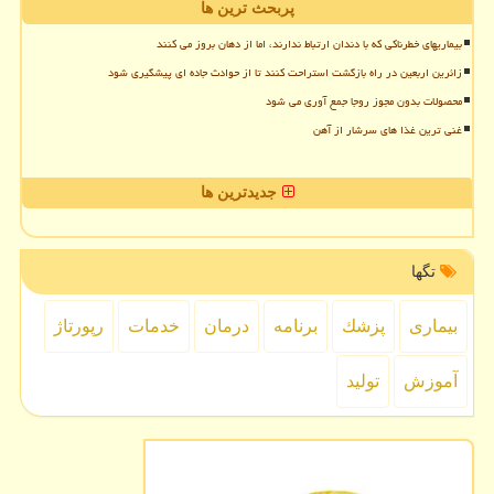
پربحث ترین ها
بیماریهای خطرناکی که با دندان ارتباط ندارند، اما از دهان بروز می کنند
زائرین اربعین در راه بازگشت استراحت کنند تا از حوادث جاده ای پیشگیری شود
محصولات بدون مجوز روجا جمع آوری می شود
غنی ترین غذا های سرشار از آهن
جدیدترین ها
تگها
بیماری
پزشك
برنامه
درمان
خدمات
رپورتاژ
آموزش
تولید