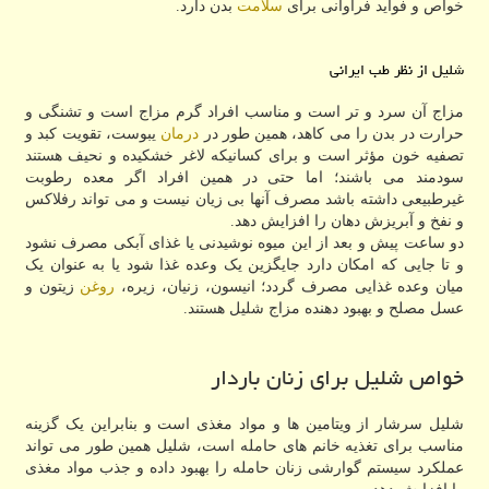
خواص و فواید فراوانی برای
سلامت
بدن دارد.
شلیل از نظر طب ایرانی
مزاج آن سرد و تر است و مناسب افراد گرم مزاج است و تشنگی و
حرارت در بدن را می کاهد، همین طور در
درمان
یبوست، تقویت کبد و
تصفیه خون مؤثر است و برای کسانیکه لاغر خشکیده و نحیف هستند
سودمند می باشند؛ اما حتی در همین افراد اگر معده رطوبت
غیرطبیعی داشته باشد مصرف آنها بی زیان نیست و می تواند رفلاکس
و نفخ و آبریزش دهان را افزایش دهد.
دو ساعت پیش و بعد از این میوه نوشیدنی یا غذای آبکی مصرف نشود
و تا جایی که امکان دارد جایگزین یک وعده غذا شود یا به عنوان یک
میان وعده غذایی مصرف گردد؛ انیسون، زنیان، زیره،
روغن
زیتون و
عسل مصلح و بهبود دهنده مزاج شلیل هستند.
خواص شلیل برای زنان باردار
شلیل سرشار از ویتامین ها و مواد مغذی است و بنابراین یک گزینه
مناسب برای تغذیه خانم های حامله است، شلیل همین طور می تواند
عملکرد سیستم گوارشی زنان حامله را بهبود داده و جذب مواد مغذی