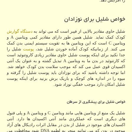
را افزایش دهد.
خواص شلیل برای نوزادان
شلیل حاوی مقادیر بالایی از فیبر است که می تواند به
دستگاه گوارش
کودک کمک نماید. شلیل همین طور دارای مقادیر کمی ویتامین A و
ویتامین C است که این ویتامین ها به تقویت سیستم ایمنی بدن کمک
می کنند. از زمانیکه کودک آماده خوردن شلیل شد،
پوست
شلیل را
جدا نکنید برای اینکه پوست شلیل حاوی مقادیر زیادی کاروتنوئید است
که کارتنوئید در بدن ما به ویتامین A تبدیل گشته و به عنوان یک آنتی
اکسیدان قوی عمل می کند که موجب سلامت بدن کودک خواهد شد.
اما توجه داشته باشید که برای نوزادان باید پوست شلیل را گرفته و
میوه را در اندازه های کوچک و باریک برش بزنید برای اینکه پوست
شلیل امکان دارد موجب خفگی نوزاد شود.
خواص شلیل برای پیشگیری از سرطان
شلیل یک منبع از ویتامین هایی مانند ویتامین C و ویتامین A و پلی فنول
های دیگری است که عملکردی مانند آنتی اکسیدان ها دارد. آنتی
اکسیدان های موجود در شلیل از بدن در مقابل اثرات رادیکال های آزاد
موجود در بدن که می توانند منجر به لطمه DNA شود محافظت می