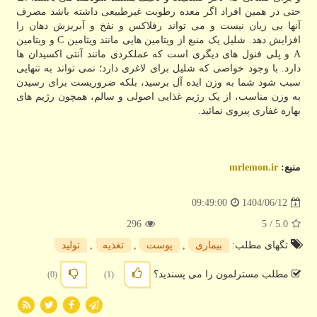
حتی در همین افراد اگر معده رطوبت غیرطبیعی داشته باشد مصرف
آنها بی زیان نیست و می تواند رفلاکس و نفخ و آبریزش دهان را
افزایش دهد. شلیل یک منبع از ویتامین هایی مانند ویتامین C و ویتامین
A و پلی فنول های دیگری است که عملکردی مانند آنتی اکسیدان ها
دارد. با وجود خواصی که شلیل برای لاغری دارد؛ نمی تواند به تنهایی
سبب شود شما به وزن ایده آل برسید، بلکه ضروریست برای رسیدن
به وزن مناسب، از یک رژیم غذایی اصولی و سالم، همچون رژیم های
بهاره غفاری پیروی نمائید.
منبع:
mrlemon.ir
1404/06/12
09:49:00
296
/ 5
5.0
تگهای مطلب:
بیماری
,
پوست
,
تغذیه
,
تولید
مطلب مسترلمون را می پسندید؟
(0)
(1)