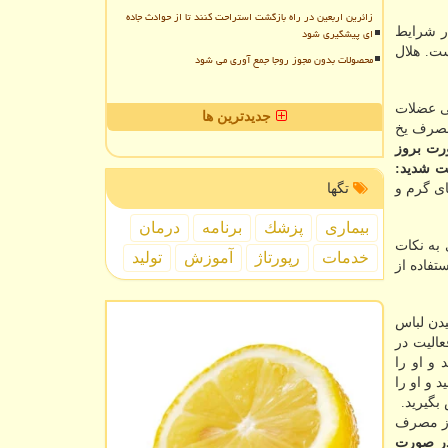
زائرین اربعین در راه بازگشت استراحت کنند تا از حوادث جاده
ر شرایط
ای پیشگیری شود
ت. هلال
محصولات بدون مجوز روجا جمع آوری می شود
ی عضلات
جدیدترین ها
 مصرف یخ
رت بروز
 شدید:
ای گرم و
تگها
بیماری
پزشك
برنامه
درمان
 به نکات
خدمات
رپورتاژ
آموزش
تولید
ستفاده از
یدن لباس
عالیت در
و او را
 و او را
بگیرید.
 از مصرف
ر صورت