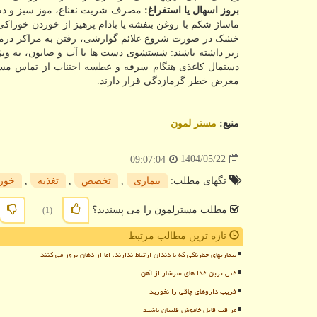
بروز اسهال یا استفراغ:
مصرف شربت نعناع، موز سبز و دم ن
ماساژ شکم با روغن بنفشه یا بادام پرهیز از خوردن خوراکی 
خشک در صورت شروع علائم گوارشی، رفتن به مراکز درمان
دستمال کاغذی هنگام سرفه و عطسه اجتناب از تماس مستق
معرض خطر گرمازدگی قرار دارند.
منبع:
مستر لمون
1404/05/22
09:07:04
تگهای مطلب:
بیماری
,
تخصص
,
تغذیه
,
خور
مطلب مسترلمون را می پسندید؟
(1)
تازه ترین مطالب مرتبط
بیماریهای خطرناکی که با دندان ارتباط ندارند، اما از دهان بروز می کنند
غنی ترین غذا های سرشار از آهن
فریب داروهای چاقی را نخورید
مراقب قاتل خاموش قلبتان باشید