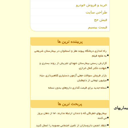
خرید و فروش خودرو
طراحی سایت
فیش حج
قیمت بیسیم
پربیننده ترین ها
راه اندازی درمانگاه پیوند مغز و استخوان در بیمارستان شریعتی
به علاوه فیلم
گزارش رسمی بیمارستان شهدای تجریش از روند بستری و
شهادت دکتر کمال خرازی
بازار فروش سوالات جعلی آزمون دستیاری کلاهبرداری ۲۵۰
میلیون تومانی از داوطلبان
نسخه جدید برای قیمت گذاری داروهای بدون نسخه
پربحث ترین ها
ماریهای
بیماریهای خطرناکی که با دندان ارتباط ندارند، اما از دهان بروز
می کنند
انتقاد انجمن داروسازان از تأمین اجتماعی مصوبه را اعمال کنید