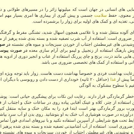
ایی های انسانی در جهان است که میلیونها زائر را در مسیرهای طولانی و د
ر معنوی، حفظ
سلامت
جسمی و پیش گیری از بیماری ها امری بسیار مهم اس
 تغذیه ای و کمک های اولیه برای زوار را برشمرده است.
ذای آلوده منتقل شده و با علائمی همچون اسهال شدید، تشنگی مفرط و گرفتگ
 زیر ضروری است: استفاده از آب شرب تصفیه شده و بسته بندی شده پرهیز از
وشیدنی های غیرمطمئن اجتناب از خوردن سبزیجات و میوه های نشسته
در صو
 بارهنگ استفاده از زنجبیل و لیمو برای آرام سازی معده
در صورت یبوست
 هایی مانند ذرت، برنج و چای پررنگ استفاده از عناب و انجیر دوری از ادویه ه
نی و استفاده از کمک های تخصصی ضروری می باشد.
 رعایت بهداشت فردی و خصوصاً بهداشت دست هاست. زوار باید توجه ویژه ای
اً پیش از
غذا
(حداقل ۲۰ ثانیه) خودداری از دست دادن و روبوسی با دیگران ا
یم با سطوح مشکوک به آلودگی
خطر گرمازدگی قرار دارند. رعایت این نکات برای پیشگیری حیاتی است: پوش
ستفاده از چتر، کلاه و عینک آفتابی پیاده روی در ساعات خنک و اجتناب از ف
روز گرمازدگی بهتر است ابتدا فرد را به مکان خنک و سایه منتقل کنید 
فرد درآورده در صورت هوشیاری آب خنک به او بنوشانید. روی بدن او آب سرد بپاشید
یط تحت هیچ شرایطی از آسپرین استفاده نکنید و با نیروهای امدادی فوراً تماس 
زیر ضروری است: استفاده از آب آشامیدنی تصفیه شده و بسته بندی شده پرهیز
 و نوشیدنی های غیرمطمئن اجتناب از خوردن سبزیجات و میوه های نشسته
د