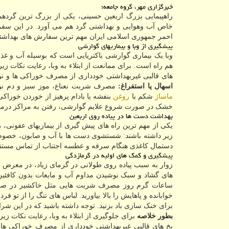
خبرگزاری مهر، گروه جامعه؛
راهپیمایی بزرگ اربعین حسینی، یکی از بزرگ ترین گردهم
خاص آب وهوایی و بهداشتی گرد هم می آورد. در این سف
احمر جمهوری اسلامی ایران مهم ترین سفارش های بهداشتی،
پیشگیری از وبا و بیماریهای گوارشی
وبا یک بیماری گوارشی باکتریایی است که بوسیله آب و غ
هم راه است. برای ممانعت از ابتلاء به وبا، رعایت نکات
های قالبی غیربهداشتی خودداری از مصرف خوراکی ها و ن
اسهال یا استفراغ:
مصرف شربت نعناع، موز سبز و دم نوش
ماساژ
شکم با
روغن
بنفشه یا بادام پرهیز از خوردن خوراکی
خشک در صورت شروع علایم گوارشی، رفتن به مراکز درما
بهداشت دست ها در پیاده روی اربعین
یکی از مهم ترین راه های پیش گیری از بیماریهای عفونی،
زیر داشته باشند: شستشوی دست ها با آب و صابون، خصوص
دستمال کاغذی هنگام سرفه و عطسه اجتناب از تماس مستق
پیشگیری و کمک های اولیه در گرمازدگی
زوار به سبب پیاده روی طولانی در گرمای زیاد، در معرض 
های گشاد و سبک نوشیدن مداوم آب و مایعات بدون کافئین ا
ساعات گرم روز مصرف شربت هایی مثل خاکشیر در صورت ب
خوابانده و پاهایش را بالا بیاورید. لباس های تنگ را از تو 
برای خنک سازی باد بزنید. توجه داشته باشید که در این شرا
بطور خلاصه
برای جلوگیری از ابتلاء به وبا، رعایت نکات 
یخ های قالبی غیربهداشتی خودداری از مصرف خوراکی ها