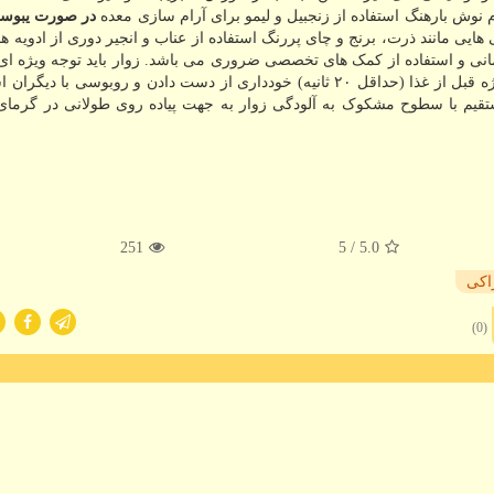
وش بارهنگ استفاده از زنجبیل و لیمو برای آرام سازی معده
در صورت یبوس
هایی مانند ذرت، برنج و چای پررنگ استفاده از عناب و انجیر دوری از ادویه ه
ی و استفاده از کمک های تخصصی ضروری می باشد. زوار باید توجه ویژه ای 
زیر داشته باشند: شستشوی دست ها با آب و صابون، به ویژه قبل از غذا (حداقل ۲۰ ثانیه) خودداری از دست دادن و روبوسی ب
یم با سطوح مشکوک به آلودگی زوار به جهت پیاده روی طولانی در گرمای ز
251
/ 5
5.0
اكی
(0)