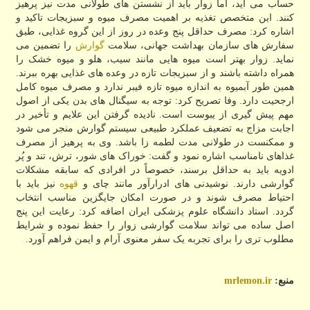
حساب می آید، اما زوار باید از نشستن های طولانی مدت نیز پرهیز
کنند. این متخصص تغذیه بر اهمیت مصرف میوه و سبزیجات تاکید و
اشاره کرد: مصرف حداقل پنج وعده در روز از این گروه غذایی، طبق
سفارش های سازمان بهداشت جهانی، سلامت
گوارش
را تضمین می
نماید. زوار بهتر است میوه هایی مانند سیب، هلو و میوه خشک را
همراه داشته باشند و از سبزیجات تازه در وعده های غذایی بهره ببرند.
همین طور آبمیوه به اندازه میوه تازه فیبر ندارد و مصرف میوه کامل
ارجحیت دارد. وفا تصریح کرد: توجه به سیگنال های بدن یکی از اصول
مهم پیش گیری از یبوست است. نادیده گرفتن این علایم و تأخیر در
اجابت مزاج به تضعیف عملکرد طبیعی سیستم گوارش منجر می شود
و ممکنست در طولانی مدت لطمه زا باشد. وی به پرهیز از مصرف
غذاهای نامناسب اشاره نمود و گفت: خوراک های شور، ترش، تند و پُر
ادویه باید به حداقل برسند، خصوصاً در افرادی که سابقه مشکلات
گوارشی دارند. نوشیدنی های ادرارآور مانند چای و
قهوه
نیز باید با
احتیاط مصرف شوند و در صورت امکان جایگزین مناسب انتخاب
گردد. استاد دانشگاه علوم پزشکی ایران اضافه کرد: رعایت این پنج
اصل ساده می تواند سلامت گوارشی زوار را حفظ نموده و شرایط
مطلوب تری را برای تجربه یک سفر معنوی آرام و ایمن فراهم آورد.
منبع:
mrlemon.ir