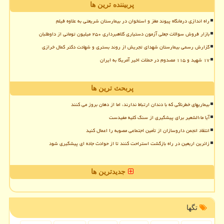
پربیننده ترین ها
راه اندازی درمانگاه پیوند مغز و استخوان در بیمارستان شریعتی به علاوه فیلم
بازار فروش سوالات جعلی آزمون دستیاری کلاهبرداری ۲۵۰ میلیون تومانی از داوطلبان
گزارش رسمی بیمارستان شهدای تجریش از روند بستری و شهادت دکتر کمال خرازی
۱۷ شهید و ۱۱۵ مصدوم در حملات اخیر آمریکا به ایران
پربحث ترین ها
بیماریهای خطرناکی که با دندان ارتباط ندارند، اما از دهان بروز می کنند
آیا ماءالشعیر برای پیشگیری از سنگ کلیه مفیدست
انتقاد انجمن داروسازان از تأمین اجتماعی مصوبه را اعمال کنید
زائرین اربعین در راه بازگشت استراحت کنند تا از حوادث جاده ای پیشگیری شود
جدیدترین ها
تگها