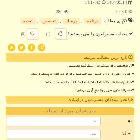
1404/05/14
14:17:43
280
/ 5
5.0
تگهای مطلب:
برنامه
,
پزشك
,
تخصص
,
تغذیه
مطلب مسترلمون را می پسندید؟
(0)
(1)
تازه ترین مطالب مرتبط
آیا ماءالشعیر برای پیشگیری از سنگ کلیه مفیدست
زائرین اربعین در راه بازگشت استراحت کنند تا از حوادث جاده ای پیشگیری شود
بیماریهای خطرناکی که با دندان ارتباط ندارند، اما از دهان بروز می کنند
محصولات بدون مجوز روجا جمع آوری می شود
نظر بینندگان مسترلمون دراینباره
نظر شما در مورد این مطلب
نام:
ایمیل: