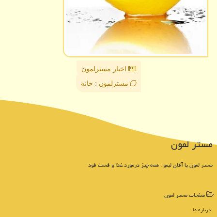
اخبار مسترلمون
مسترلمون : خانه
مستر لمون
مستر لمون یا آقای لیمو : همه چیز درمورد غذا و فست فود
صفحات مستر لمون
درباره ما