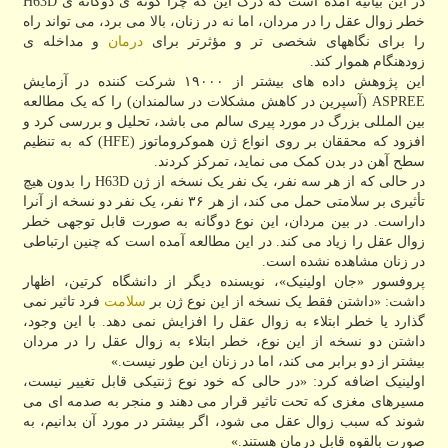
در این بیانیه آمده است که درک این که چرا گونه ی دوگانه ی H63D
خطر زوال عقل را در مردان، اما نه در زنان، بالا می برد، می تواند راه
را برای نگاههای شخصی تر و مؤثرتر برای
درمان
و مداخله ی
زودهنگام هموار کند.
این پژوهش داده های بیشتر از ۱۹۰۰۰ شرکت کننده در آزمایش
ASPREE (آسپرین در کاهش مشکلات در سالمندان) را که یک مطالعه
بین المللی بزرگ در مورد پیری سالم می باشد، تحلیل و بررسی کرد و
افزود که محققان بر روی انواع ژن هموکروماتوز (HFE) که به تنظیم
سطح آهن در بدن کمک می نماید، تمرکز کردند.
در حالی که از هر سه نفر، یک نفر یک نسخه از ژن H63D را بدون هیچ
تأثیری بر سلامتی حمل می کند، از هر ۳۶ نفر، یک نفر دو نسخه از آنرا
داراست. در بین مردان، این نوع دوگانه به صورت قابل توجهی خطر
زوال عقل را زیاد می کند. در این مطالعه آمده است که چنین ارتباطی
در زنان مشاهده نشده است.
پروفسور «جان اولینیک»، نویسنده دیگر از دانشگاه کرتین، اظهار
داشت: «داشتن فقط یک نسخه از این نوع ژن بر
سلامت
فرد تاثیر نمی
گذارد یا خطر ابتلاء به زوال عقل را افزایش نمی دهد. با این وجود،
داشتن دو نسخه از این نوع، خطر ابتلاء به زوال عقل را در مردان
بیشتر از دو برابر می کند، اما در زنان این طور نیست.»
اولینیک اضافه کرد: «در حالی که خود نوع ژنتیکی قابل تغییر نیست،
مسیرهای مغزی که تحت تاثیر قرار می دهند و منجر به صدمه ای می
شوند که سبب زوال عقل می شود، اگر بیشتر در مورد آن بدانیم، به
صورت بالقوه قابل درمان هستند.»