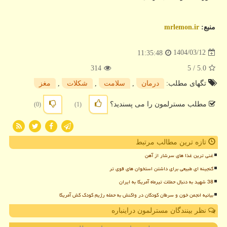
منبع:
mrlemon.ir
1404/03/12
11:35:48
314
/ 5
5.0
تگهای مطلب:
درمان
,
سلامت
,
شكلات
,
مغز
مطلب مسترلمون را می پسندید؟
(0)
(1)
تازه ترین مطالب مرتبط
غنی ترین غذا های سرشار از آهن
گنجینه ای طبیعی برای داشتن استخوان های قوی تر
38 شهید به دنبال حملات تیرماه آمریکا به ایران
بیانیه انجمن خون و سرطان کودکان در واکنش به حمله رژیم کودک کش آمریکا
نظر بینندگان مسترلمون دراینباره