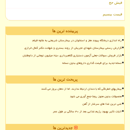
فیش حج
قیمت بیسیم
پربیننده ترین ها
راه اندازی درمانگاه پیوند مغز و استخوان در بیمارستان شریعتی به علاوه فیلم
گزارش رسمی بیمارستان شهدای تجریش از روند بستری و شهادت دکتر کمال خرازی
بازار فروش سوالات جعلی آزمون دستیاری کلاهبرداری ۲۵۰ میلیون تومانی از داوطلبان
نسخه جدید برای قیمت گذاری داروهای بدون نسخه
پربحث ترین ها
بیماریهای خطرناکی که با دندان ارتباط ندارند، اما از دهان بروز می کنند
محصولات بدون مجوز روجا جمع آوری می شود
غنی ترین غذا های سرشار از آهن
اثبات تأثیر بهبود رژیم غذایی بعد از ۴۰ سالگی بر طول عمر
جدیدترین ها