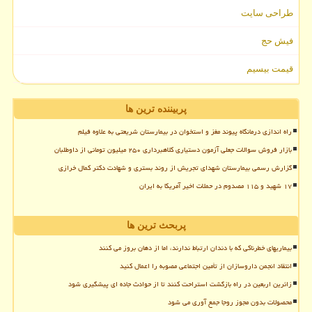
طراحی سایت
فیش حج
قیمت بیسیم
پربیننده ترین ها
راه اندازی درمانگاه پیوند مغز و استخوان در بیمارستان شریعتی به علاوه فیلم
بازار فروش سوالات جعلی آزمون دستیاری کلاهبرداری ۲۵۰ میلیون تومانی از داوطلبان
گزارش رسمی بیمارستان شهدای تجریش از روند بستری و شهادت دکتر کمال خرازی
۱۷ شهید و ۱۱۵ مصدوم در حملات اخیر آمریکا به ایران
پربحث ترین ها
بیماریهای خطرناکی که با دندان ارتباط ندارند، اما از دهان بروز می کنند
انتقاد انجمن داروسازان از تأمین اجتماعی مصوبه را اعمال کنید
زائرین اربعین در راه بازگشت استراحت کنند تا از حوادث جاده ای پیشگیری شود
محصولات بدون مجوز روجا جمع آوری می شود