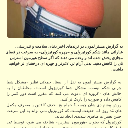
به گزارش مستر لمون، در ترندهای اخیر دنیای سلامت و تندرستی،
عباراتی مانند شکم کورتیزولی و «چهره کورتیزولی» به سرعت در فضای
مجازی پخش شده اند و وعده می دهند که اگر سطح هورمون استرس
تان را کاهش دهید، بدنی آرام تر، لاغرتر و چهره ای درخشان تر خواهید
داشت.
به گزارش مستر لمون به نقل از ایسنا، جملاتی نظیر «مشکل شما
چربی شکم نیست، مشکل شما کورتیزول است»، مخاطبان را به
چالش های ۳۰روزه ای دعوت می کنند که مقرر است دور کمر را
کاهش داده و صورت را باریک تر کنند.
روش پیشنهادی شان چیست؟ حمام یخ، حذف کافئین یا مصرف مکمل
های مُد روز. اما حقیقت اینست که کورتیزول نمی تواند به این سرعت
چنین تغییرات ظاهری شدیدی ایجاد نماید.
کورتیزول که بعنوان «هورمون استرس» شناخته می شود، توسط غدد
فوق کلیوی در جواب استرس ترشح می شود؛ از استرس های روزمره