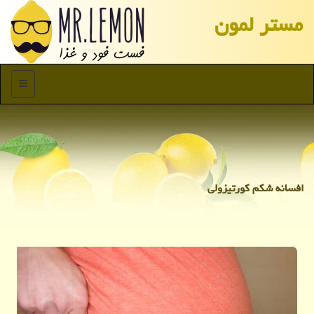
مستر لمون
منو
افسانه شکم کورتیزولی