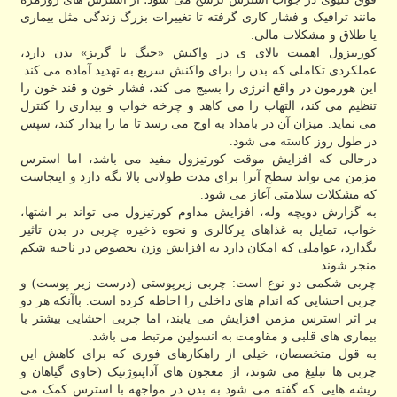
مانند ترافیک و فشار کاری گرفته تا تغییرات بزرگ زندگی مثل بیماری
یا طلاق و مشکلات مالی.
کورتیزول اهمیت بالای ی در واکنش «جنگ یا گریز» بدن دارد،
عملکردی تکاملی که بدن را برای واکنش سریع به تهدید آماده می کند.
این هورمون در واقع انرژی را بسیج می کند، فشار خون و قند خون را
تنظیم می کند، التهاب را می کاهد و چرخه خواب و بیداری را کنترل
می نماید. میزان آن در بامداد به اوج می رسد تا ما را بیدار کند، سپس
در طول روز کاسته می شود.
درحالی که افزایش موقت کورتیزول مفید می باشد، اما استرس
مزمن می تواند سطح آنرا برای مدت طولانی بالا نگه دارد و اینجاست
که مشکلات سلامتی آغاز می شود.
به گزارش دویچه وله، افزایش مداوم کورتیزول می تواند بر اشتها،
خواب، تمایل به غذاهای پرکالری و نحوه ذخیره چربی در بدن تاثیر
بگذارد، عواملی که امکان دارد به افزایش وزن بخصوص در ناحیه شکم
منجر شوند.
چربی شکمی دو نوع است: چربی زیرپوستی (درست زیر پوست) و
چربی احشایی که اندام های داخلی را احاطه کرده است. باآنکه هر دو
بر اثر استرس مزمن افزایش می یابند، اما چربی احشایی بیشتر با
بیماری های قلبی و مقاومت به انسولین مرتبط می باشد.
به قول متخصصان، خیلی از راهکارهای فوری که برای کاهش این
چربی ها تبلیغ می شوند، از معجون های آداپتوژنیک (حاوی گیاهان و
ریشه هایی که گفته می شود به بدن در مواجهه با استرس کمک می