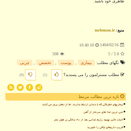
ظاهری خود باشید.
منبع:
mrlemon.ir
1404/02/16
10:40:10
508
/ 5
5.0
تگهای مطلب:
بیماری
,
پوست
,
تخصص
,
چربی
مطلب مسترلمون را می پسندید؟
(0)
(1)
تازه ترین مطالب مرتبط
بیماریهای خطرناکی که با دندان ارتباط ندارند، اما از دهان بروز می کنند
غنی ترین غذا های سرشار از آهن
اثبات تأثیر بهبود رژیم غذایی بعد از ۴۰ سالگی بر طول عمر
فریب داروهای چاقی را نخورید