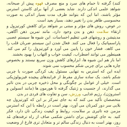
کنند) گرفته تا حمام های سرد و منع مصرف
قهوه
پیش از صبحانه،
شواهد علمی اندکی دارند. شاید بعضی از آنها برای کاستن استرس
مؤثر باشند، اما این که بتوانند ظرف مدت بسیار اندکی به صورت
محسوسی ظاهر بدن را تغییر دهند، بسیار بعید است.
در عوض، روش های مؤثر و مبتنی بر شواهد برای کاهش کورتیزول و
ارتقاء
سلامت
ذهن و بدن وجود دارد، مانند تمرین ذهن آگاهی،
مدیتیشن و روشهای فنی تنظیم احساسات. این شیوه ها سیستم عصبی
پاراسمپاتیک را فعال می کنند. فعال شدن این سیستم ضربان قلب را
می کاهد، فشار خون را پایین می آورد و کورتیزول را کم می کند.
همینطور می توانند اضطراب، کیفیت خواب و التهاب را بهبود بخشند.
اما باز هم این شیوه ها، ابزارهای کاهش وزن سریع نیستند و بخصوص
چاره هایی برای چربی شکم محسوب نمی شوند.
ایده این که استرس به تنهایی مسئول پف کردگی صورت یا چربی
شکم باشد، یک ساده سازی مفرط از فرایندهای پیچیده فیزیولوژیکی
است. خیلی از عوامل بر چگونگی و محل ذخیره چربی در بدن تاثیر
می گذارند، از جنسیت و ژنتیک گرفته تا هورمون ها (مانند انسولین و
استروژن)، رژیم غذایی،
ورزش
، سن و تفاوت های فردی در بدن.
متخصصان تأکید می کنند که به جای تمرکز بر این که کورتیزول چه
بلایی سر دور کمرتان می آورد، بهتر است در رابطه با این که استرس
مزمن چه تاثیری بر سلامت، روابط و کیفیت زندگی تان دارد، فکر
کنید. به جای کوشش برای داشتن شکمی صاف از راه ترفندهای مُد
روز، بهتر است به دنبال زندگی سالم تر و متعادل تری فارغ از وضعیت