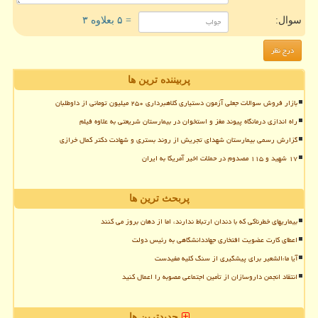
سوال:
= ۵ بعلاوه ۳
پربیننده ترین ها
بازار فروش سوالات جعلی آزمون دستیاری کلاهبرداری ۲۵۰ میلیون تومانی از داوطلبان
راه اندازی درمانگاه پیوند مغز و استخوان در بیمارستان شریعتی به علاوه فیلم
گزارش رسمی بیمارستان شهدای تجریش از روند بستری و شهادت دکتر کمال خرازی
۱۷ شهید و ۱۱۵ مصدوم در حملات اخیر آمریکا به ایران
پربحث ترین ها
بیماریهای خطرناکی که با دندان ارتباط ندارند، اما از دهان بروز می کنند
اعطای کارت عضویت افتخاری جهاددانشگاهی به رئیس دولت
آیا ماءالشعیر برای پیشگیری از سنگ کلیه مفیدست
انتقاد انجمن داروسازان از تأمین اجتماعی مصوبه را اعمال کنید
جدیدترین ها