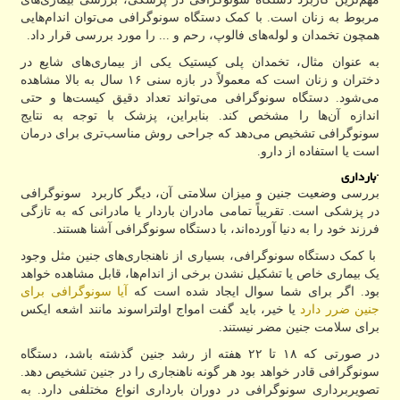
مربوط به زنان است. با کمک دستگاه سونوگرافی می‌توان اندام‌هایی
همچون تخمدان و لوله‌های فالوپ، رحم و ... را مورد بررسی قرار داد.
به عنوان مثال، تخمدان پلی کیستیک یکی از بیماری‌های شایع در
دختران و زنان است که معمولاً در بازه سنی ۱۶ سال به بالا مشاهده
می‌شود. دستگاه سونوگرافی می‌تواند تعداد دقیق کیست‌ها و حتی
اندازه آن‌ها را مشخص کند. بنابراین، پزشک با توجه به نتایج
سونوگرافی تشخیص می‌دهد که جراحی روش مناسب‌تری برای درمان
است یا استفاده از دارو.
·
بارداری
بررسی وضعیت جنین و میزان سلامتی آن، دیگر کاربرد سونوگرافی
در پزشکی است. تقریباً تمامی مادران باردار یا مادرانی که به تازگی
فرزند خود را به دنیا آورده‌اند، با دستگاه سونوگرافی آشنا هستند.
با کمک دستگاه سونوگرافی، بسیاری از ناهنجاری‌های جنین مثل وجود
یک بیماری خاص یا تشکیل نشدن برخی از اندام‌ها، قابل مشاهده خواهد
بود. اگر برای شما سوال ایجاد شده است که
آیا سونوگرافی برای
جنین ضرر دارد
یا خیر، باید گفت امواج اولتراسوند مانند اشعه ایکس
برای سلامت جنین مضر نیستند.
در صورتی که ۱۸ تا ۲۲ هفته از رشد جنین گذشته باشد، دستگاه
سونوگرافی قادر خواهد بود هر گونه ناهنجاری را در جنین تشخیص دهد.
تصویربرداری سونوگرافی در دوران بارداری انواع مختلفی دارد. به