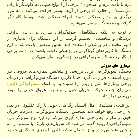
نرم یا بافت نرم و استخوان). برخی از امواج صوتی به کاوشگر بازتاب
می‌شوند؛ در حالی که برخی از آن‌ها بیشتر حرکت می‌کنند تا به مرز
دیگری برسند و منعکس شوند. امواج منعکس شده توسط کاوشگر
گرفته و به دستگاه منتقل می‌شوند.
با توجه به اینکه دستگاه‌های سونوگرافی ضرری برای بدن ندارند،
پزشکان و متخصصان تصمیم گرفتند از این دستگاه برای بسیاری از
امور مختلف در پزشکی استفاده کنند. همین موضوع باعث شد تا این
دستگاه‌ها کاربردهای گوناگونی در پزشکی داشته باشند. در ادامه برخی
از کاربرد دستگاه سونوگرافی در پزشکی را بیان می‌کنیم.
·
بیماری
‌های عروقی
دستگاه سونوگرافی برای بررسی و تشخیص بیماری‌های عروقی نیز
مورد استفاده قرار می‌گیرد. حتما کاربرد دستگاه سونوگرافی در درمان
برخی بیماری‌ها مثل واریس را شنیده‌اید. با کمک
سونوگرافی داپلر
،
می‌توان جهت حرکت جریان خون و وضعیت عروق خونی را مورد
بررسی قرار داد.
در نتیجه، مشکلاتی مثل انسداد رگ های خونی یا رگ عنکبوتی در بدن
به راحتی رفع خواهد شد. همچنین، دستگاه سونوگرافی سرعت جریان
خون در مغز را به راحتی اندازه گیری می‌کند. به این نوع سونوگرافی،
سونوگرافی کاروتید گفته می‌شود که شریان‌های باریک یا مسدود را به
راحتی تشخیص داده و از احتمال سکته قلبی یا مغزی جلوگیری خواهد
کرد.