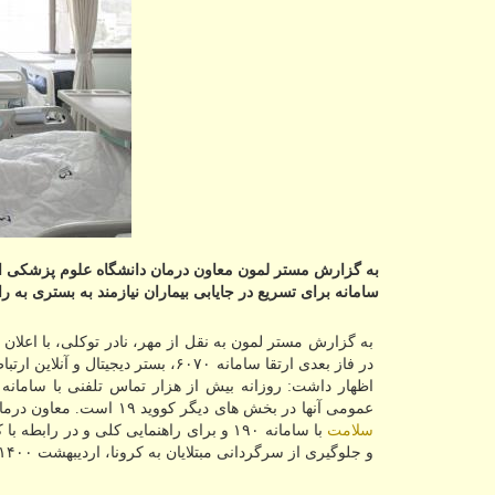
سامانه برای تسریع در جایابی بیماران نیازمند به بستری به را
در فاز بعدی ارتقا سامانه ۶۰۷۰، بستر دیجیتال و آنلاین ارتباط با سیستم HIS بیمارستانی فراهم می شود. معاون
عمومی آنها در بخش های دیگر کووید ۱۹ است. معاون درمان ستاد مقابله با کرونا در کلانشهر تهران اشاره کرد: هموطنان برای ارائه شکایات حوزه
سلامت
و جلوگیری از سرگردانی مبتلایان به کرونا، اردیبهشت ۱۴۰۰ در استان تهران به راه افتاده است.