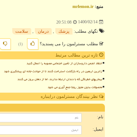
منبع:
mrlemon.ir
1400/02/14
20:51:08
تگهای مطلب:
پزشك
,
درمان
,
سلامت
مطلب مسترلمون را می پسندید؟
(1)
تازه ترین مطالب مرتبط
انتقاد انجمن داروسازان از تأمین اجتماعی مصوبه را اعمال کنید
زائرین اربعین در راه بازگشت استراحت کنند تا از حوادث جاده ای پیشگیری شود
بیماریهای خطرناکی که با دندان ارتباط ندارند، اما از دهان بروز می کنند
محصولات بدون مجوز روجا جمع آوری می شود
نظر بینندگان مسترلمون دراینباره
ن
نام:
ایمیل: