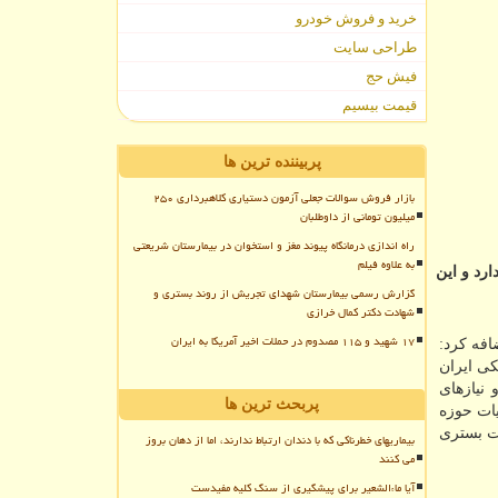
خرید و فروش خودرو
طراحی سایت
فیش حج
قیمت بیسیم
پربیننده ترین ها
بازار فروش سوالات جعلی آزمون دستیاری کلاهبرداری ۲۵۰
میلیون تومانی از داوطلبان
راه اندازی درمانگاه پیوند مغز و استخوان در بیمارستان شریعتی
به علاوه فیلم
ید، سامانه 6070 هیچ بستر پیامکی ندارد و این
گزارش رسمی بیمارستان شهدای تجریش از روند بستری و
شهادت دکتر کمال خرازی
۱۷ شهید و ۱۱۵ مصدوم در حملات اخیر آمریکا به ایران
ی شود، اضافه کرد:
ی ایران
لبات و نیازهای
پربحث ترین ها
سامانه تلفنی ۶۰۷۰ با هدف جایابی تخت بستری
بیماریهای خطرناکی که با دندان ارتباط ندارند، اما از دهان بروز
می کنند
آیا ماءالشعیر برای پیشگیری از سنگ کلیه مفیدست