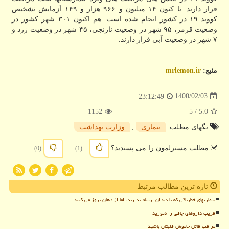
قرار دارند. تا کنون ۱۴ میلیون و ۹۶۶ هزار و ۱۴۹ آزمایش تشخیص
کووید ۱۹ در کشور انجام شده است. هم اکنون ۳۰۱ شهر کشور در
وضعیت قرمز، ۹۵ شهر در وضعیت نارنجی، ۴۵ شهر در وضعیت زرد و
۷ شهر در وضعیت آبی قرار دارند.
منبع:
mrlemon.ir
1400/02/03
23:12:49
1152
/ 5
5.0
تگهای مطلب:
بیماری
,
وزارت بهداشت
مطلب مسترلمون را می پسندید؟
(0)
(1)
تازه ترین مطالب مرتبط
بیماریهای خطرناکی که با دندان ارتباط ندارند، اما از دهان بروز می کنند
فریب داروهای چاقی را نخورید
مراقب قاتل خاموش قلبتان باشید