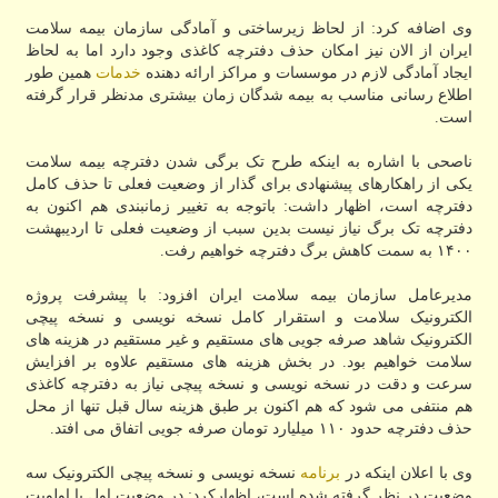
وی اضافه کرد: از لحاظ زیرساختی و آمادگی سازمان بیمه سلامت
ایران از الان نیز امکان حذف دفترچه کاغذی وجود دارد اما به لحاظ
ایجاد آمادگی لازم در موسسات و مراکز ارائه دهنده
خدمات
همین طور
اطلاع رسانی مناسب به بیمه شدگان زمان بیشتری مدنظر قرار گرفته
است.
ناصحی با اشاره به اینکه طرح تک برگی شدن دفترچه بیمه سلامت
یکی از راهکارهای پیشنهادی برای گذار از وضعیت فعلی تا حذف کامل
دفترچه است، اظهار داشت: باتوجه به تغییر زمانبندی هم اکنون به
دفترچه تک برگ نیاز نیست بدین سبب از وضعیت فعلی تا اردیبهشت
۱۴۰۰ به سمت کاهش برگ دفترچه خواهیم رفت.
مدیرعامل سازمان بیمه سلامت ایران افزود: با پیشرفت پروژه
الکترونیک سلامت و استقرار کامل نسخه نویسی و نسخه پیچی
الکترونیک شاهد صرفه جویی های مستقیم و غیر مستقیم در هزینه های
سلامت خواهیم بود. در بخش هزینه های مستقیم علاوه بر افزایش
سرعت و دقت در نسخه نویسی و نسخه پیچی نیاز به دفترچه کاغذی
هم منتفی می شود که هم اکنون بر طبق هزینه سال قبل تنها از محل
حذف دفترچه حدود ۱۱۰ میلیارد تومان صرفه جویی اتفاق می افتد.
وی با اعلان اینکه در
برنامه
نسخه نویسی و نسخه پیچی الکترونیک سه
وضعیت در نظر گرفته شده است، اظهارکرد: در وضعیت اول یا اولویت