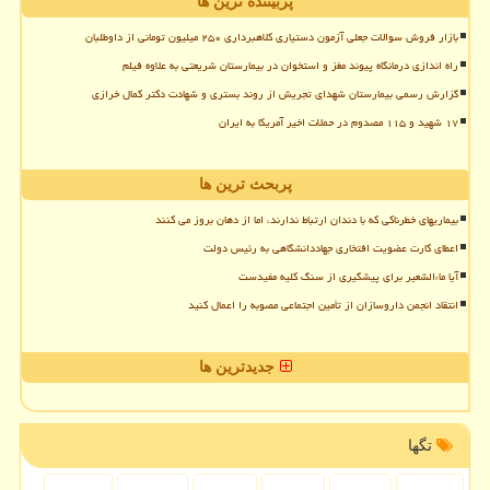
پربیننده ترین ها
بازار فروش سوالات جعلی آزمون دستیاری کلاهبرداری ۲۵۰ میلیون تومانی از داوطلبان
راه اندازی درمانگاه پیوند مغز و استخوان در بیمارستان شریعتی به علاوه فیلم
گزارش رسمی بیمارستان شهدای تجریش از روند بستری و شهادت دکتر کمال خرازی
۱۷ شهید و ۱۱۵ مصدوم در حملات اخیر آمریکا به ایران
پربحث ترین ها
بیماریهای خطرناکی که با دندان ارتباط ندارند، اما از دهان بروز می کنند
اعطای کارت عضویت افتخاری جهاددانشگاهی به رئیس دولت
آیا ماءالشعیر برای پیشگیری از سنگ کلیه مفیدست
انتقاد انجمن داروسازان از تأمین اجتماعی مصوبه را اعمال کنید
جدیدترین ها
تگها