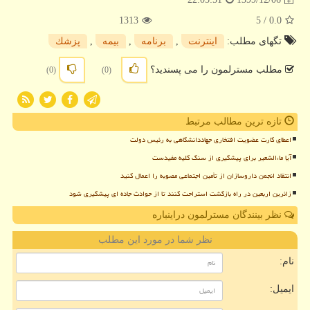
1313
/ 5
0.0
تگهای مطلب:
اینترنت
,
برنامه
,
بیمه
,
پزشك
مطلب مسترلمون را می پسندید؟
(0)
(0)
تازه ترین مطالب مرتبط
اعطای کارت عضویت افتخاری جهاددانشگاهی به رئیس دولت
آیا ماءالشعیر برای پیشگیری از سنگ کلیه مفیدست
انتقاد انجمن داروسازان از تأمین اجتماعی مصوبه را اعمال کنید
زائرین اربعین در راه بازگشت استراحت کنند تا از حوادث جاده ای پیشگیری شود
نظر بینندگان مسترلمون دراینباره
نظر شما در مورد این مطلب
نام:
ایمیل: