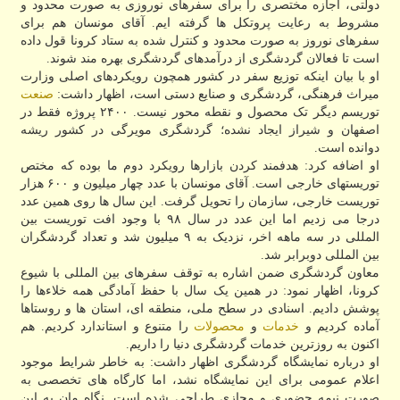
دولتی، اجازه مختصری را برای سفرهای نوروزی به صورت محدود و
مشروط به رعایت پروتکل ها گرفته ایم. آقای مونسان هم برای
سفرهای نوروز به صورت محدود و کنترل شده به ستاد کرونا قول داده
است تا فعالان گردشگری از درآمدهای گردشگری بهره مند شوند.
او با بیان اینکه توزیع سفر در کشور همچون رویکردهای اصلی وزارت
میراث فرهنگی، گردشگری و صنایع دستی است، اظهار داشت:
صنعت
توریسم دیگر تک محصول و نقطه محور نیست. ۲۴۰۰ پروژه فقط در
اصفهان و شیراز ایجاد نشده؛ گردشگری مویرگی در کشور ریشه
دوانده است.
او اضافه کرد: هدفمند کردن بازارها رویکرد دوم ما بوده که مختص
توریستهای خارجی است. آقای مونسان با عدد چهار میلیون و ۶۰۰ هزار
توریست خارجی، سازمان را تحویل گرفت. این سال ها روی همین عدد
درجا می زدیم اما این عدد در سال ۹۸ با وجود افت توریست بین
المللی در سه ماهه اخر، نزدیک به ۹ میلیون شد و تعداد گردشگران
بین المللی دوبرابر شد.
معاون گردشگری ضمن اشاره به توقف سفرهای بین المللی با شیوع
کرونا، اظهار نمود: در همین یک سال با حفظ آمادگی همه خلاءها را
پوشش دادیم. اسنادی در سطح ملی، منطقه ای، استان ها و روستاها
آماده کردیم و
خدمات
و
محصولات
را متنوع و استاندارد کردیم. هم
اکنون به روزترین خدمات گردشگری دنیا را داریم.
او درباره نمایشگاه گردشگری اظهار داشت: به خاطر شرایط موجود
اعلام عمومی برای این نمایشگاه نشد، اما کارگاه های تخصصی به
صورت نیمه حضوری و مجازی طراحی شده است. نگاه مان به این