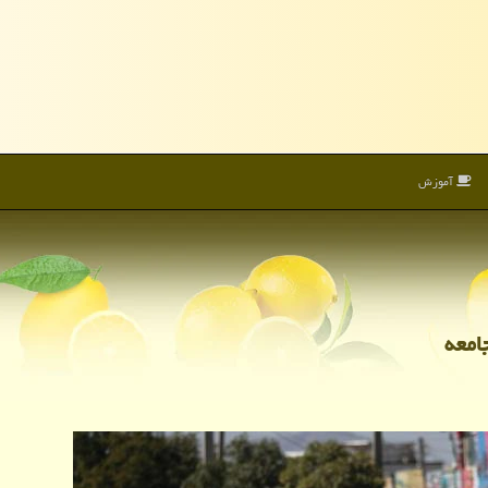
آموزش
امعه