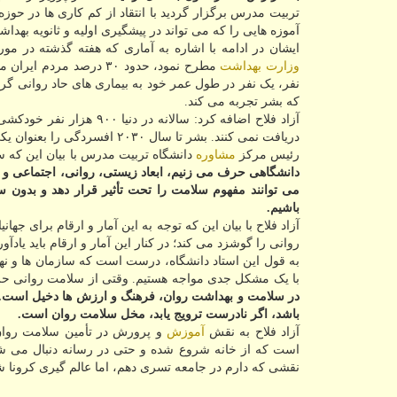
تربیت مدرس برگزار گردید با انتقاد از کم کاری ها در حوز
آموزه هایی را که می تواند در پیشگیری اولیه و ثانویه بهد
ایشان در ادامه با اشاره به آماری که هفته گذشته در مو
وزارت بهداشت
مطرح نمود، حدود ۳۰ درص
که بشر تجربه می کند.
آزاد فلاح اضافه کرد: سالانه در دنیا ۹۰۰ هزار نفر خودکشی می کنند و از هر چهار نفری که بیماری روانی تجربه می کنند، سه نفر
دریافت نمی کنند. بشر تا سال ۲۰۳۰ افسردگی را بعنوان یکی از مهمترین اختلالات تجربه می کند.
رئیس مرکز
مشاوره
دانشگاه تربیت مدرس با بیان این که 
دانشگاهی حرف می زنیم، ابعاد زیستی، روانی، اجتماعی و معن
می توانند مفهوم سلامت را تحت تأثیر قرار دهد و بدون 
باشیم.
آزاد فلاح با بیان این که توجه به این آمار و ارقام برای ج
روانی را گوشزد می کند؛ در کنار این آمار و ارقام باید یا
به قول این استاد دانشگاه، درست است که سازمان ها و نها
با یک مشکل جدی مواجه هستیم. وقتی از سلامت روانی حرف
در سلامت و بهداشت روان، فرهنگ و ارزش ها دخیل است. م
باشد، اگر نادرست ترویج یابد، مخل سلامت روان است.
آزاد فلاح به نقش
آموزش
و پرورش در تأمین سلامت روان
است که از خانه شروع شده و حتی در رسانه دنبال می شود
نقشی که دارم در جامعه تسری دهم، اما عالم گیری کرونا شای