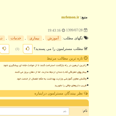
منبع:
mrlemon.ir
1399/07/28
19:43:16
تگهای مطلب:
آموزش
,
بیماری
,
خدمات
,
در
مطلب مسترلمون را می پسندید؟
(1)
تازه ترین مطالب مرتبط
زائرین اربعین در راه بازگشت استراحت کنند تا از حوادث جاده ای پیشگیری شود
بیماریهای خطرناکی که با دندان ارتباط ندارند، اما از دهان بروز می کنند
واکنش معاون آموزشی وزارت بهداشت به حکم انفصال از خدمت خود
فریب داروهای چاقی را نخورید
نظر بینندگان مسترلمون دراینباره
ن
نام: