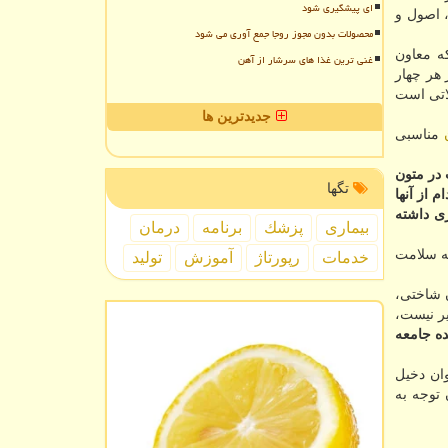
ای پیشگیری شود
، اصول و
محصولات بدون مجوز روجا جمع آوری می شود
که معاون
غنی ترین غذا های سرشار از آهن
ز هر چهار
م ترین اختلالاتی است
جدیدترین ها
مناسبی
در متون
تگها
 از آنها
ی داشته
بیماری
پزشك
برنامه
درمان
به سلامت
خدمات
رپورتاژ
آموزش
تولید
ن شاختی،
ر نیست،
ه جامعه
ان دخیل
توجه به