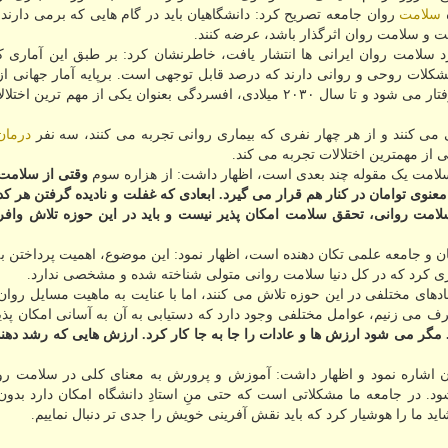
ه
سلامت
روان جامعه تصریح کرد: دانشگاهیان باید در گام هایی که برمی دارند
اشت و سلامت روان اثرگذار باشد، عرضه کنند.
رد سلامت روان ایرانی ها انتشار یافت، خاطرنشان کرد: بر طبق این آماری 
د مردم ایران مشکلات روحی و روانی دارند که درصد قابل توجهی است. برپایه آمار جهانی ا
نفر، یک نفر در طول عمر خود به بیماری های حاد روانی گرفتار می شود و تا سال ۲۰۳۰ میلادی، افسردگی بعنوان یکی از مه
درمان
سلامت یک مقوله چند بعدی است، اظهار داشت: از هزاره سوم
وقتی از سلامت 
وی توامان در کنار هم قرار می گیرد. ابعادی که غفلت و نادیده گرفتن هر کدام
سلامت روانی، تحقق سلامت امکان پذیر نیست و باید در این حوزه تلاش وافر
هانیان و جامعه علمی تکان دهنده است، اظهار نمود: این موضوع، اهمیت پرداختن 
دآوری کرد که در کل دنیا سلامت روانی متولی شناخته شده و مشخصی ندارد.
دهای مختلفی در این حوزه تلاش می کنند، اما با عنایت به ماهیت مسایل روا
 می زنیم، عوامل مختلفی وجود دارد که دستیابی به آن به آسانی امکان پذی
گر می شود ارزش ها و عادات را جا به جا کار کرد. ارزش هایی که رشد دهند
 اشاره نمود و اظهار داشت: آموزش و پرورش به معنای کلی در سلامت رو
. در جامعه ما مشکلاتی است که حتی منِ استادِ دانشگاه امکان دارد بدون 
د ما را هوشیار کرد که باید نقش آفرینی خویش را جدی تر دنبال نماییم.