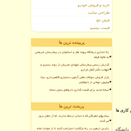
خرید و فروش خودرو
طراحی سایت
فیش حج
قیمت بیسیم
پربیننده ترین ها
راه اندازی درمانگاه پیوند مغز و استخوان در بیمارستان شریعتی
به علاوه فیلم
گزارش رسمی بیمارستان شهدای تجریش از روند بستری و
شهادت دکتر کمال خرازی
بازار فروش سوالات جعلی آزمون دستیاری کلاهبرداری ۲۵۰
میلیون تومانی از داوطلبان
نسخه جدید برای قیمت گذاری داروهای بدون نسخه
پربحث ترین ها
كاری ها
بیماریهای خطرناکی که با دندان ارتباط ندارند، اما از دهان بروز
می کنند
زائرین اربعین در راه بازگشت استراحت کنند تا از حوادث جاده
 دانشگاه