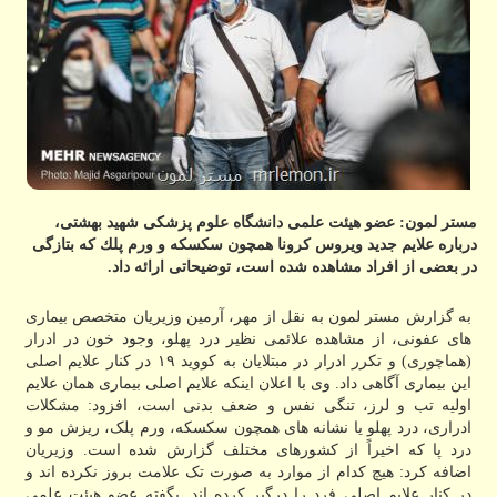
مستر لمون: عضو هیئت علمی دانشگاه علوم پزشكی شهید بهشتی،
درباره علایم جدید ویروس كرونا همچون سكسكه و ورم پلك كه بتازگی
در بعضی از افراد مشاهده شده است، توضیحاتی ارائه داد.
به گزارش مستر لمون به نقل از مهر، آرمین وزیریان متخصص بیماری
های عفونی، از مشاهده علائمی نظیر درد پهلو، وجود خون در ادرار
(هماچوری) و تکرر ادرار در مبتلایان به کووید ۱۹ در کنار علایم اصلی
این بیماری آگاهی داد. وی با اعلان اینکه علایم اصلی بیماری همان علایم
اولیه تب و لرز، تنگی نفس و ضعف بدنی است، افزود: مشکلات
ادراری، درد پهلو یا نشانه های همچون سکسکه، ورم پلک، ریزش مو و
درد پا که اخیراً از کشورهای مختلف گزارش شده است. وزیریان
اضافه کرد: هیچ کدام از موارد به صورت تک علامت بروز نکرده اند و
در کنار علایم اصلی فرد را درگیر کرده اند. بگفته عضو هیئت علمی