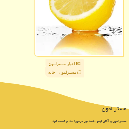
اخبار مسترلمون
مسترلمون : خانه
مستر لمون
مستر لمون یا آقای لیمو : همه چیز درمورد غذا و فست فود