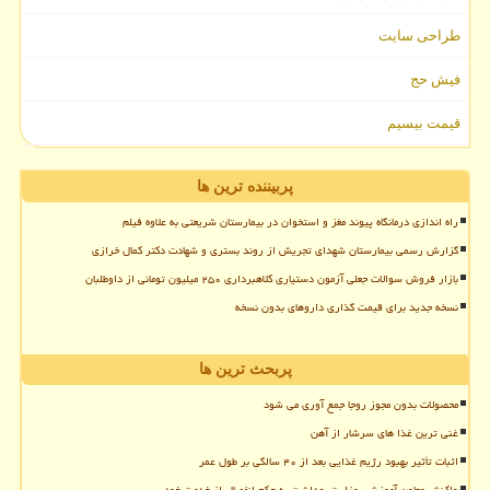
طراحی سایت
فیش حج
قیمت بیسیم
پربیننده ترین ها
راه اندازی درمانگاه پیوند مغز و استخوان در بیمارستان شریعتی به علاوه فیلم
گزارش رسمی بیمارستان شهدای تجریش از روند بستری و شهادت دکتر کمال خرازی
بازار فروش سوالات جعلی آزمون دستیاری کلاهبرداری ۲۵۰ میلیون تومانی از داوطلبان
نسخه جدید برای قیمت گذاری داروهای بدون نسخه
پربحث ترین ها
محصولات بدون مجوز روجا جمع آوری می شود
غنی ترین غذا های سرشار از آهن
اثبات تأثیر بهبود رژیم غذایی بعد از ۴۰ سالگی بر طول عمر
واکنش معاون آموزشی وزارت بهداشت به حکم انفصال از خدمت خود