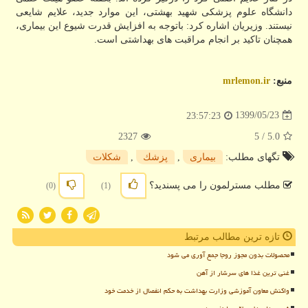
دانشگاه علوم پزشکی شهید بهشتی، این موارد جدید، علایم شایعی
نیستند. وزیریان اشاره کرد: باتوجه به افزایش قدرت شیوع این بیماری،
همچنان تاکید بر انجام مراقبت های بهداشتی است.
منبع:
mrlemon.ir
1399/05/23
23:57:23
2327
/ 5
5.0
تگهای مطلب:
بیماری
,
پزشك
,
شكلات
مطلب مسترلمون را می پسندید؟
(0)
(1)
تازه ترین مطالب مرتبط
محصولات بدون مجوز روجا جمع آوری می شود
غنی ترین غذا های سرشار از آهن
واکنش معاون آموزشی وزارت بهداشت به حکم انفصال از خدمت خود