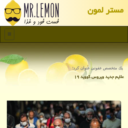
مستر لمون
منو
یك متخصص عفونی عنوان كرد؛
علایم جدید ویروس كووید ۱۹