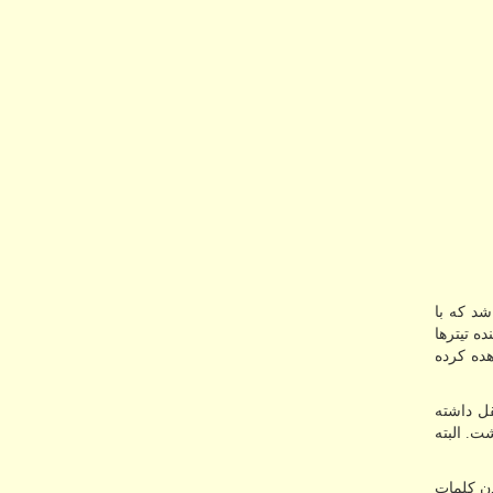
شد که با
ه تیترها
ده کرده
ی مستقل داشته
ت. البته
کاربردن کلمات