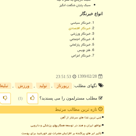
سبک پایان شگفت انگیز
انواع خبرنگار
خبرنگار سیاسی
خبرنگار اقتصادی
خبرنگار ورزشی
خبرنگار اجتماعی
خبرنگار پارلمانی
طنز نویس
خبرنگار اعزامی
1399/02/28
23:51:53
تگهای مطلب:
رپورتاژ
,
تولید
,
ورزش
,
تبلیغ
مطلب مسترلمون را می پسندید؟
(1)
تازه ترین مطالب مرتبط
غنی ترین غذا های سرشار از آهن
توافق ایران و هند در توسعه همکاریهای پزشکی و دارویی
تأثیر ابر های پراکنده بر افزایش مضرات نور خورشید برای پوست