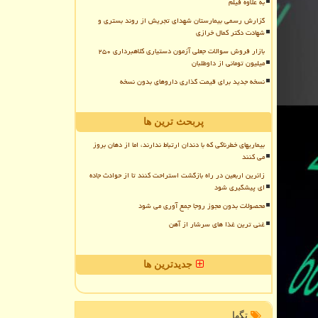
به علاوه فیلم
گزارش رسمی بیمارستان شهدای تجریش از روند بستری و
شهادت دکتر کمال خرازی
بازار فروش سوالات جعلی آزمون دستیاری کلاهبرداری ۲۵۰
میلیون تومانی از داوطلبان
نسخه جدید برای قیمت گذاری داروهای بدون نسخه
پربحث ترین ها
بیماریهای خطرناکی که با دندان ارتباط ندارند، اما از دهان بروز
می کنند
زائرین اربعین در راه بازگشت استراحت کنند تا از حوادث جاده
ای پیشگیری شود
محصولات بدون مجوز روجا جمع آوری می شود
غنی ترین غذا های سرشار از آهن
جدیدترین ها
تگها