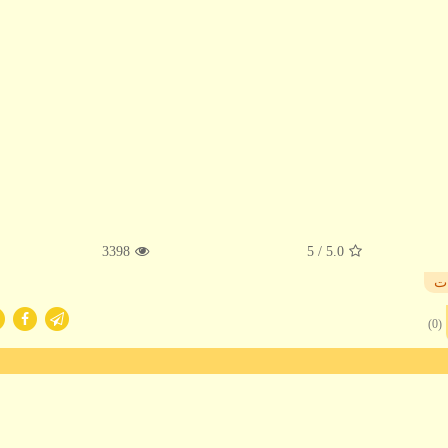
3398
/ 5
5.0
ات
(0)