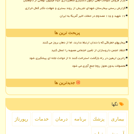
بازار فروش سوالات جعلی آزمون دستیاری کلاهبرداری ۲۵۰ میلیون تومانی از داوطلبان
گزارش رسمی بیمارستان شهدای تجریش از روند بستری و شهادت دکتر کمال خرازی
۱۷ شهید و ۱۱۵ مصدوم در حملات اخیر آمریکا به ایران
پربحث ترین ها
بیماریهای خطرناکی که با دندان ارتباط ندارند، اما از دهان بروز می کنند
انتقاد انجمن داروسازان از تأمین اجتماعی مصوبه را اعمال کنید
زائرین اربعین در راه بازگشت استراحت کنند تا از حوادث جاده ای پیشگیری شود
محصولات بدون مجوز روجا جمع آوری می شود
جدیدترین ها
تگها
بیماری
پزشك
برنامه
درمان
خدمات
رپورتاژ
آموزش
تولید