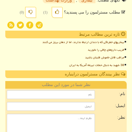
تگهای مطلب:
بیماری
,
وزارت بهداشت
مطلب مسترلمون را می پسندید؟
(0)
(1)
تازه ترین مطالب مرتبط
بیماریهای خطرناکی که با دندان ارتباط ندارند، اما از دهان بروز می کنند
فریب داروهای چاقی را نخورید
مراقب قاتل خاموش قلبتان باشید
38 شهید به دنبال حملات تیرماه آمریکا به ایران
نظر بینندگان مسترلمون دراینباره
نظر شما در مورد این مطلب
نام:
ایمیل:
نظر: