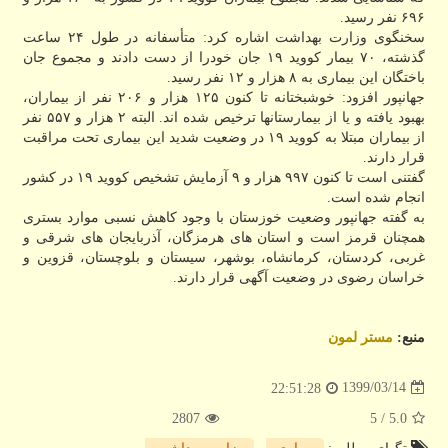
۶۹۶ نفر رسید.
سخنگوی وزارت بهداشت اشاره کرد: متأسفانه در طول ۲۴ ساعت
گذشته، ۷۰ بیمار کووید ۱۹ جان خودرا از دست دادند و مجموع جان
باختگان این بیماری به ۸ هزار و ۱۲ نفر رسید.
جهانپور افزود: خوشبختانه تا کنون ۱۲۵ هزار و ۲۰۶ نفر از بیماران،
بهبود یافته و یا از بیمارستانها ترخیص شده اند. البته ۲ هزار و ۵۵۷ نفر
از بیماران مبتلا به کووید ۱۹ در وضعیت شدید این بیماری تحت مراقبت
قرار دارند.
گفتنی است تا کنون ۹۹۷ هزار و ۹ آزمایش تشخیص کووید ۱۹ در کشور
انجام شده است.
به گفته جهانپور وضعیت خوزستان با وجود کاهش نسبی موارد بستری
همچنان قرمز است و استان های هرمزگان، آذربایجان های شرقی و
غربی، کردستان، کرمانشاه، بوشهر، سیستان و بلوچستان، قزوین و
خراسان رضوی در وضعیت آگهی قرار دارند.
منبع:
مستر لمون
1399/03/14
22:51:28
2807
/ 5
5.0