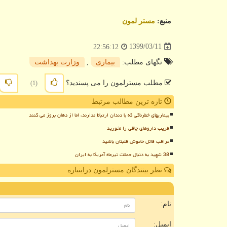
منبع:
مستر لمون
1399/03/11
22:56:12
تگهای مطلب:
بیماری
,
وزارت بهداشت
مطلب مسترلمون را می پسندید؟
(1)
تازه ترین مطالب مرتبط
بیماریهای خطرناکی که با دندان ارتباط ندارند، اما از دهان بروز می کنند
فریب داروهای چاقی را نخورید
مراقب قاتل خاموش قلبتان باشید
38 شهید به دنبال حملات تیرماه آمریکا به ایران
نظر بینندگان مسترلمون دراینباره
ن
نام:
ایمیل: