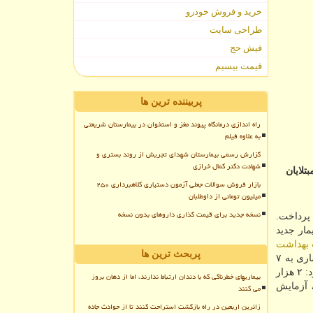
خرید و فروش خودرو
طراحی سایت
فیش حج
قیمت بیسیم
پربیننده ترین ها
راه اندازی درمانگاه پیوند مغز و استخوان در بیمارستان شریعتی
به علاوه فیلم
گزارش رسمی بیمارستان شهدای تجریش از روند بستری و
شهادت دکتر کمال خرازی
ر كشور اظهار داشت: در طول 24 ساعت گذشته، 63 نفر از مبتلایان
بازار فروش سوالات جعلی آزمون دستیاری کلاهبرداری ۲۵۰
میلیون تومانی از داوطلبان
نسخه جدید برای قیمت گذاری داروهای بدون نسخه
 پرداخت.
ظهار داشت: از روز گذشته تا امروز ۱۱ خرداد ۱۳۹۹ و برمبنای معیارهای قطعی تشخیصی، ۲ هزار و ۵۱۶ بیمار جدید
 بهداشت
پربحث ترین ها
با بیان اینکه متأسفانه در طول ۲۴ ساعت گذشته ۶۳ بیمار کووید ۱۹ جان خودرا از دست دادند، اظهار داشت: مجموع جان باختگان این بیماری به ۷
هزار و ۷۹۷ نفر رسید. وی ادامه داد: تا کنون ۱۱۸ هزار و ۸۴۸ نفر از بیماران، بهبود یافته و یا از بیمارستان ها ترخیص شده اند. جهانپور افزود: ۲ هزار
بیماریهای خطرناکی که با دندان ارتباط ندارند، اما از دهان بروز
و ۵۲۷ نفر از بیماران مبتلا به کووید ۱۹ در وضعیت شدید این بیماری تحت مراقبت قرار دارند. وی ادامه داد: تا کنون ۹۳۵ هزار و ۸۹۴ آزمایش
می کنند
زائرین اربعین در راه بازگشت استراحت کنند تا از حوادث جاده