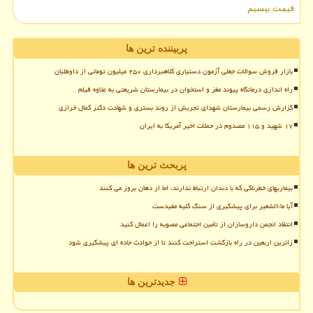
قیمت بیسیم
پربیننده ترین ها
بازار فروش سوالات جعلی آزمون دستیاری کلاهبرداری ۲۵۰ میلیون تومانی از داوطلبان
راه اندازی درمانگاه پیوند مغز و استخوان در بیمارستان شریعتی به علاوه فیلم
گزارش رسمی بیمارستان شهدای تجریش از روند بستری و شهادت دکتر کمال خرازی
۱۷ شهید و ۱۱۵ مصدوم در حملات اخیر آمریکا به ایران
پربحث ترین ها
بیماریهای خطرناکی که با دندان ارتباط ندارند، اما از دهان بروز می کنند
آیا ماءالشعیر برای پیشگیری از سنگ کلیه مفیدست
انتقاد انجمن داروسازان از تأمین اجتماعی مصوبه را اعمال کنید
زائرین اربعین در راه بازگشت استراحت کنند تا از حوادث جاده ای پیشگیری شود
جدیدترین ها