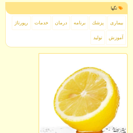
تگها
بیماری
پزشك
برنامه
درمان
خدمات
رپورتاژ
آموزش
تولید