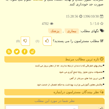
صورت جد خودداری كنند.
1396/10/30
15:28:56
4702
/ 5
5.0
تگهای مطلب:
بیماری
,
پزشك
مطلب مسترلمون را می پسندید؟
(0)
(1)
تازه ترین مطالب مرتبط
بیماریهای خطرناکی که با دندان ارتباط ندارند، اما از دهان بروز می کنند
محصولات بدون مجوز روجا جمع آوری می شود
غنی ترین غذا های سرشار از آهن
واکنش معاون آموزشی وزارت بهداشت به حکم انفصال از خدمت خود
نظر بینندگان مسترلمون دراینباره
نظر شما در مورد این مطلب
نام: