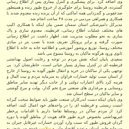
وی اضافه كرد: برای پیشگیری و كنترل بیماری پس از اطلاع رسانی
گسترده، قرنطینه روستا برای جلوگیری از خروج طیور زنده و همینطور
ضدعفونی و گندزدایی همه اماكنی كه از آن پرنده زنده معدوم شدند با
همكاری و همراهی مردمی در مدت ۴۸ ساعت انجام شد.
مدیركل دامپزشكی استان سمنان ضمن بیان اینكه با همكاری اكیپ
های مختلف عملیات اطلاع رسانی، قرنطینه، معدوم سازی و پاك
سازی به نحو مطلوب مدیریت شد، اظهار داشت: در اطلاع رسانی
صورت گرفته و برابر پروتكل تعریف شده با نصب بنر در مبادی
مختلف روستا، توزیع بروشور آموزشی و اطلاعیه خانه به خانه تا اطلاع
ثانوی ورود هرگونه ماكیان به روستا ممنوع می باشد.
سعیدی بابیان اینكه نقش مردم در توجه و رعایت اصول بهداشتی
قرنطینه ای در كنترل بیماری بسیار حیاتی است، خاطرنشان كرد: بی
توجهی یكی از ساكنان در خرید و انتقال طیور آلوده به روستا از خارج
از استان سبب تولید خسارات فراوان به سرمایه مردم و بیت المال و
هزینه كرد بالای اعتبارات دولتی و از جانب دیگر تهدید سایر مناطق
روستایی و مرغداری های صنعتی مرغ تخم گذار، پولت و مرغ گوشتی
و سایر ماكیان در سطح استان شد.
وی بابیان اینكه دست اندركاران صنعت طیور باید ضوابط سخت گیرانه
امنیت زیستی و قرنطینه ای را در واحدهای خود اعمال كنند، اضافه
كرد: از مردم ساكن در روستاها تقاضا داریم با اقدامات پرخطر
غیربهداشتی بخصوص خرید طیور فاقد هویت از مناطق آلوده یا دوره
گردان فروش طیور كه سبب وارد آوردن خسارات غیرقابل جبران به
سرمایه طیور استان و تهدید اقتصاد ملی و
سلامت
عموم می شود، به