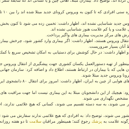
ور این بیماری را گزارش كرده اند، توضیح داد: بیماران مبتلا، اهالی چین و یا كسانی اند كه سابقه سف
 ویروس جدید شناسایی نشده اند، اظهار داشت: تخمین زده می شود تا كنون بخش 
 علامت و یا كم علامت هنوز شناسایی نشده اند.
فارش های مركز مدیریت بیماری های واگیر پرداخت.
 انتقال ویروس هستند، اظهار داشت: اگر بیماری وارد كشور شود، چرخش بیماری
 آنان بسیار ضروریست.
د و اظهار داشت: در حال كوشش برای دستیابی به امكان تشخیص سریع با كمك
نطور از تهیه دستورالعمل یكسان كشوری جهت پیشگیری از انتقال ویروس جدی
 هایی كه با بیماران در ارتباط هستند، اطلاع داد و اضافه كرد: سازمان جهان
گویا با اشاره به هماهنگی با سفارت چین برای توقف سفرهای هوایی از چین به ایران، 
د: هیچیك از این دانشجویان مبتلا به این بیماری نیست اما جهت مراقبت های
ر می شوند، به سه دسته تقسیم می شوند، كسانی كه هیچ علائمی ندارند، اف
 كشور می شوند، توضیح داد: به افرادی كه هیچ علائمی ندارند سفارش می شود تا
رگونه علامت به
پزشك
رجوع كنند؛ همینطور مراقبان
سلامت
تا دو هفته روزانه