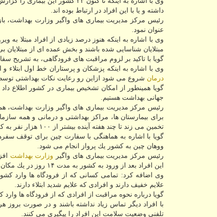
وی با اشاره به اینكه تا كنون ۲۳ كش
داشته و یا با این افراد در ارتباط بوده اند.
عنوان نمود.
وی با اشاره به اینكه هنوز درصد زیادی از افراد مبتلا به
مبتلایان شناسایی شده باشند و بخش عمده ای از مبتلایان بی
گویا با تاكید بر لزوم مراقبت های فرودگاهی، به تشریح س
وی با اشاره به اینكه پزشكان و پرستاران خط اول ابتلاء و
درمان
شروع می شود ازاین رو رعایت نكات بهداشتی توسط
گویا همینطور از امكان تشخیص بیماری در كشور اطلاع دا
جهانی بهداشت هستیم.
رئیس مركز مدیریت بیماری های واگیر وزارت بهداشت، همی
برای بیمارستان ها، مراكز بهداشتی و درمانی و همه سازمان
تخمین می زند تا چند هفته آینده بیشتر از ۱۰۰ هزار نفر به كرونا ویروس جدید مبتلا شوند.
ووهان چین به كشور یك پرواز انجام می شود.
رئیس مركز مدیریت بیماری های واگیر
وزارت بهداشت
افزو
این افراد بعد از ورود به كشور به مدت ۱۴ روز در یك مكان مشخص نگهداری می شوند.
وی اضافه كرد: تمامی كسانی كه از فرودگاه ها وارد كشو
علایم خفیف دارند و افرادی كه علایم شدید ابتلاء دارند.
گویا درباره نحوه مراقبت از افرادی كه از فرودگاه ها وارد
با افراد دیگر تماس زیاد نداشته باشند و در صورت بروز ه
تلفنی وضعیت سلامت این افراد را پیگیری می كنند.