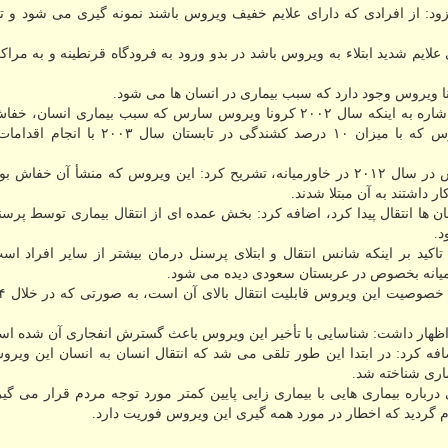
د: از افرادی كه دارای علایم خفیف ویروس باشند نمونه گیری می شود و تا 
علایم شدید ابتلاء به ویروس باشد در بدو ورود به فرودگاه قرنطینه و به مراك
رئیس مركز مدیریت بیماری های واگیر وزارت بهداشت با اشاره به اینكه سال ۲۰۰۲ كرونا ویروس سارس كه سبب بیماری 
چینی می شود شناسایی شد، یادآوری كرد: این نوع ویروس كه با میزان ۱۰ درصد كشندگی در
گویا در ادامه با اشاره به كشف نوع دیگری از كرونا ویروس در سال ۲۰۱۲ در خاورمیانه، تشریح كرد: این ویروس كه منشأ آن
 داشتند به آن مبتلا شدند.
ن ها انتقال پیدا كرد، اضافه كرد: بخش عمده ای از انتقال بیماری توسط پرس
د.
كید بر اینكه شانس انتقال و ابتلای پرسنل درمان بیشتر از سایر افراد اس
یانه بخصوص در عربستان سعودی دیده می شود.
 اظهار داشت: شناسایی با تأخیر این ویروس باعث گسترش انفجاری آن شده ا
ه كرد: در ابتدا این طور تلقی می شد كه انتقال انسان به انسان این ویر
ماری شناخته شد.
ی درباره بیماری هایی با بیماری زایی پایین كمتر مورد توجه مردم قرار می گیر