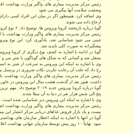
رئیس مركز مدیریت بیماری های واگیر وزارت بهداشت افزو
وضعیت سلامت آنها پیگیری می شود.
وی اضافه كرد: همینطور اگر در میان این افراد كسی دارای 
ارجاع داده می شوند.
گویا درباره تاریخچه كرونا ویروس ها، توضیح داد: ۶ نوع كرونا ویروس وجود دارد كه سبب بیماری در انسان ها می شود.
پیشگیرانه به صورت كلی ناپدید شد.
منتقل شد و كسانی كه به شكل های گوناگون با شتر سر و كار
وی با اشاره به اینكه این ویروس به سرعت از شتر به انسا
رخ داد كه علت آن رعایت نكردن نكات ضروری در پرسنل بو
رئیس مركز مدیریت بیماری های واگیر وزارت بهداشت با تا
داشت: هنوز بعد از گذشت هشت سال این ویروس در خاورم
پنج الی شش هزار نفر در دنیا به آن مبتلا شدند.
وی با اشاره به اینكه این ویروس دیر شناسایی شده است،
رئیس مركز مدیریت بیماری های واگیر وزارت بهداشت اضاف
نیست و یك بازار فروش غذاهای دریایی مركز انتشار این بی
گویا در انتها با اشاره به اینكه اخطار سازمان های بهداشت
نمود: نهایتاً ۱۰ روز پیش توسط سازمان جهانی بهداشت اعلام گردید كه اخطار در مورد همه گیری این ویروس فوریت دارد.