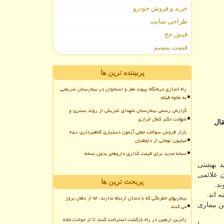
خرید و فروش خودرو
طراحی سایت
فیش حج
قیمت بیسیم
پربیننده ترین ها
راه اندازی درمانگاه پیوند مغز و استخوان در بیمارستان شریعتی
به علاوه فیلم
گزارش رسمی بیمارستان شهدای تجریش از روند بستری و
شهادت دکتر کمال خرازی
قابلیت بالای انتقال
بازار فروش سوالات جعلی آزمون دستیاری کلاهبرداری ۲۵۰
میلیون تومانی از داوطلبان
نسخه جدید برای قیمت گذاری داروهای بدون نسخه
اه علوم پزشكی شهید بهشتی
ن علائمی
پربحث ترین ها
ند.
بیماریهای خطرناکی که با دندان ارتباط ندارند، اما از دهان بروز
ن بیماری
می کنند
زائرین اربعین در راه بازگشت استراحت کنند تا از حوادث جاده