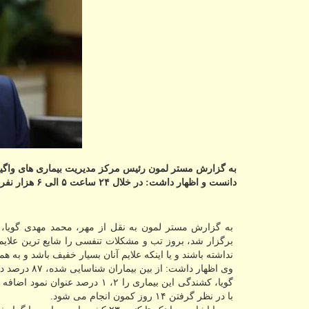
دانست و اظهار داشت: در خلال ۲۴ ساعت ۵ الی ۶ هزار نفر در دنیا به آن مبتلا شدند.
برگزار شد، بروز تب و مشكلات تنفسی را شایع ترین علایم ك
نداشته باشند و یا اینكه علایم آنان بسیار خفیف باشد و به 
وی اظهار داشت: از بین بیماران شناسایی شده، ۸۷ درصد دارای علائمی همچون آنفلوانزای ساده بوده اند و فقط ۱۳ درصد علایم شدید داشته اند.
گویا، كشندگی این بیماری را ۲، ۱ درصد عنوان نمود اضافه كرد: دوره كمون این ویروس سه تا ۱۴ روز است و
با در نظر گرفتن ۱۴ روز كمون انجام می شود.