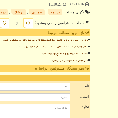
1398/11/16
15:10:21
تگهای مطلب:
برنامه
,
بیماری
,
پزشك
,
درم
مطلب مسترلمون را می پسندید؟
(1)
تازه ترین مطالب مرتبط
زائرین اربعین در راه بازگشت استراحت کنند تا از حوادث جاده ای پیشگیری شود
بیماریهای خطرناکی که با دندان ارتباط ندارند، اما از دهان بروز می کنند
محصولات بدون مجوز روجا جمع آوری می شود
غنی ترین غذا های سرشار از آهن
نظر بینندگان مسترلمون دراینباره
ن
نام:
ایمیل:
نظر: