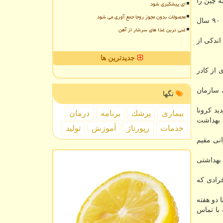
ر به چین را
ای پیشگیری شود
محصولات بدون مجوز روجا جمع آوری می شود
رئیس مركز مدیریت بیماری های واگیر وزارت بهداشت، بازه سنی افرادی كه تا كنون به ویروس كرونای جدید مبتلا شده اند را بین ۱۰ تا ۹۰ سال
غنی ترین غذا های سرشار از آهن
اندكی از
جدیدترین ها
 از كادر
 سازمان
تگها
د كرونا
بیماری
پزشك
برنامه
درمان
ی بهداشت
خدمات
رپورتاژ
آموزش
تولید
اظهار داشت: امروز برای انتقال ۸۰ دانشجوی ایرانی مقیم
 بهداشتی
رادی كه
 دو هفته
 با تماس