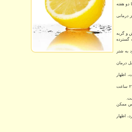
دو هفته
ز درمانی
انسان، خفاش و گربه
 تابستان سال ۲۰۰۳ با انجام اقدامات گسترده
 خفاش بود به شتر
نل درمان
ت، اظهار
گویا درباره كرونا ویروس جدید ۲۰۱۹ توضیح داد: مهم ترین خصوصیت این ویروس قابلیت انتقال بالای آن است، به صورتی كه در خلال ۲۴ ساعت
ست.
وس ممكن
د، اظهار