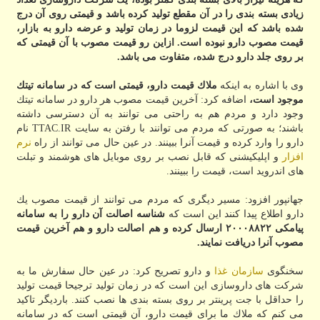
زیادی بسته بندی را در آن مقطع تولید كرده باشد و قیمتی روی آن درج
شده باشد كه این قیمت لزوما در زمان تولید و عرضه دارو به بازار،
قیمت مصوب دارو نبوده است. ازاین رو قیمت مصوب با آن قیمتی كه
بر روی جلد دارو درج شده، متفاوت می باشد.
وی با اشاره به اینكه
ملاك قیمت دارو، قیمتی است كه در سامانه تیتك
موجود است،
اضافه كرد: آخرین قیمت مصوب هر دارو در سامانه تیتك
وجود دارد و مردم هم به راحتی می توانند به آن دسترسی داشته
باشند؛ به صورتی كه مردم می توانند با رفتن به سایت TTAC.IR نام
دارو را وارد كرده و قیمت آنرا ببینند. در عین حال می توانند از راه
نرم
افزار
و اپلیكیشنی كه قابل نصب بر روی موبایل های هوشمند و تبلت
های اندروید است، قیمت را ببینند.
جهانپور افزود: مسیر دیگری كه مردم می توانند از قیمت مصوب یك
دارو اطلاع پیدا كنند این است كه
شناسه اصالت آن دارو را به سامانه
پیامكی ۲۰۰۰۸۸۲۲ ارسال كرده و هم اصالت دارو و هم آخرین قیمت
مصوب آنرا دریافت نمایند.
سخنگوی
سازمان
غذا
و دارو تصریح كرد: در عین حال سفارش ما به
شركت های داروسازی این است كه در زمان تولید ترجیحا قیمت تولید
را حداقل با جت پرینتر بر روی بسته بندی ها نصب كنند. باردیگر تاكید
می كنم كه ملاك ما برای قیمت دارو، آن قیمتی است كه در سامانه