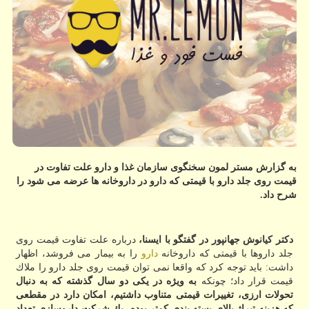
به گزارش مستر لمون سخنگوی سازمان غذا و دارو علت تفاوت در
قیمت روی جلد دارو با قیمتی كه دارو در داروخانه ها عرضه می شود را
شرح داد.
دكتر كیانوش جهانپور در گفتگو با ایسنا،
درباره علت تفاوت قیمت روی
جلد داروها با قیمتی كه داروخانه
دارو
را به بیمار می فروشد، اظهار
داشت: باید توجه كرد كه واقعا نمی توان قیمت روی جلد دارو را ملاك
قیمت قرار داد؛ چونكه
به ویژه در یكی دو سال گذشته كه به دنبال
تحولات ارزی، تغییرات قیمتی متناوب داشتیم، امكان دارد در مقطعی
كه هزینه تیراژ بالای بسته بندی كمتر بوده، یك شركت داروسازی تعداد